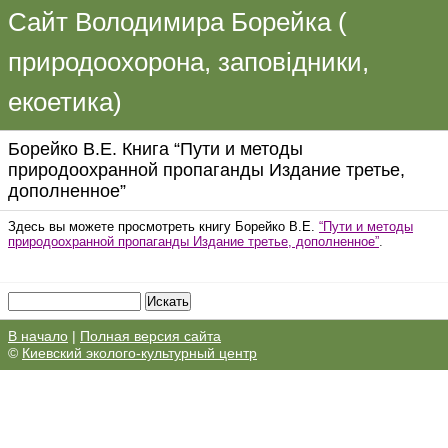
Сайт Володимира Борейка (
природоохорона, заповідники,
екоетика)
Боpейко В.Е. Книга “Пути и методы
природоохранной пропаганды Издание третье,
дополненное”
Здесь вы можете просмотреть книгу Боpейко В.Е.
“Пути и методы
природоохранной пропаганды Издание третье, дополненное”
.
В начало
|
Полная версия сайта
©
Киевский эколого-культурный центр