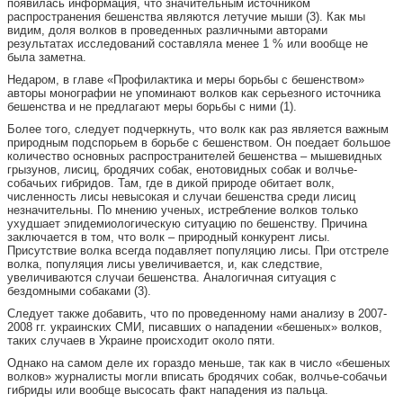
появилась информация, что значительным источником
распространения бешенства являются летучие мыши (3). Как мы
видим, доля волков в проведенных различными авторами
результатах исследований составляла менее 1 % или вообще не
была заметна.
Недаром, в главе «Профилактика и меры борьбы с бешенством»
авторы монографии не упоминают волков как серьезного источника
бешенства и не предлагают меры борьбы с ними (1).
Более того, следует подчеркнуть, что волк как раз является важным
природным подспорьем в борьбе с бешенством. Он поедает большое
количество основных распространителей бешенства – мышевидных
грызунов, лисиц, бродячих собак, енотовидных собак и волчье-
собачьих гибридов. Там, где в дикой природе обитает волк,
численность лисы невысокая и случаи бешенства среди лисиц
незначительны. По мнению ученых, истребление волков только
ухудшает эпидемиологическую ситуацию по бешенству. Причина
заключается в том, что волк – природный конкурент лисы.
Присутствие волка всегда подавляет популяцию лисы. При отстреле
волка, популяция лисы увеличивается, и, как следствие,
увеличиваются случаи бешенства. Аналогичная ситуация с
бездомными собаками (3).
Следует также добавить, что по проведенному нами анализу в 2007-
2008 гг. украинских СМИ, писавших о нападении «бешеных» волков,
таких случаев в Украине происходит около пяти.
Однако на самом деле их гораздо меньше, так как в число «бешеных
волков» журналисты могли вписать бродячих собак, волчье-собачьи
гибриды или вообще высосать факт нападения из пальца.