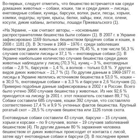
Во-первых, следует отметить, что бешенство встречается как среди
домашних животных – собаки, кошки, так и среди диких – лисицы,
енетовидные собаки, куницы, барсуки, волки, рыси, песцы, хорьки,
хомяки, ондатры, нутрии, крысы, белки, зайцы, ежи, лоси, олени,
косули, дикие кабаны, антилопы, лошади Пржевальского (1).
«На Украине, – как считают авторы, – «основными
распространителями бешенства были собаки» (1). В 2007 г. в Украине
зафиксировано 1169 больных бешенством бродячих собак и кошек, в
2008 г. 1181 (3). В Эстонии в 1969 – 1976 г. среди заболевших
бешенством диких животных составили 76,45 %, в том числе 56,3 %
случаев составили лисицы и 37,1 % – енотовидные собаки (1). В
Украине наибольшее количество случаев бешенства среди диких
животных наблюдали у лисиц (70,3 %), куниц – 3 %, енотовидных
собак – 2,8 %, барсуков – 1,4 %, а волков – только 0,8 %. У других
видов диких животных – 21,7 % (1). По другим данным в 1969-1977 гг.
лисицы в Украине являлись источником бешенства в 53,0 %, кошки –
в 30,0 %, енотовидные собаки – в 3,3 % и барсуки в 2,6 %случаев (1).
Примерно подобные данные зафиксированы в 2002 г в России. Всего
было учтено 3950 случаев бешенства у животных. Из них 92,6 %
приходится на лисицу (в 2001 г. этот показатель составил 89,7 %).
Собаки составили 685 случаев, кошки 392 случая, что составляло
соответственно 17,4 % и 9,9 % учтенных фактов бешенства. Крупный
рогатый скот – 28,5 % случаев бешенства или 1126 голов скота.
Енотовидные собаки составили 43 случая, барсуки – 15 случаев,
хорьки и корсаки – по 9 случаев, волки – 19 случаев заболеваний
бешенством (4). По другим данным 80 % заражения человека
бешенством от диких животных происходит от контакта с лисой,
затем идут енотовидные собаки и барсуки (3). В последнее время