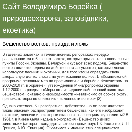
Сайт Володимира Борейка (
природоохорона, заповідники,
екоетика)
Бешенство волков: правда и ложь
В газетных заметках и телевизионных репортажах нередко
рассказывается о бешеных волках, которые врываются в населенные
пункты России, Украины, Беларуси и кусают всех подряд. Бешенство
волков является одним из действенных аргументов, которые ловко
используют лесники и охотники, для того чтобы оправдать свою
аморальную деятельность по уничтожению волков. В «Комплексной
программе основных мер по профилактике и борьбе с бешенством на
2000-2010 гг. в Украине», утвержденной Минагропромом Украины
1.12.2000 г. в разделе «Меры по ликвидации заболеваний животных
бешенством» сказано о необходимости «независимо от сроков охоты,
принимать меры по снижению численности волков»
(2).
Однако хотелось бы разобраться, действительно ли волк является
таким опасным распространителем бешенства, как его изображают
охотники, лесники и некоторые склонные к сенсациям журналисты? В
1981 г. в Киеве была издана монография «Бешенство диких
животных» (авторы – кандидаты ветеринарных наук Г.К. Боженко, Л.П.
Гришок, А.Ю. Синицын). Обратимся к мнению этих специалистов.