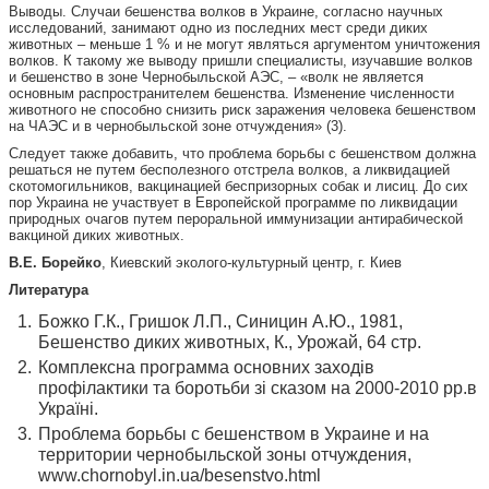
Выводы. Случаи бешенства волков в Украине, согласно научных
исследований, занимают одно из последних мест среди диких
животных – меньше 1 % и не могут являться аргументом уничтожения
волков. К такому же выводу пришли специалисты, изучавшие волков
и бешенство в зоне Чернобыльской АЭС, – «волк не является
основным распространителем бешенства. Изменение численности
животного не способно снизить риск заражения человека бешенством
на ЧАЭС и в чернобыльской зоне отчуждения» (3).
Следует также добавить, что проблема борьбы с бешенством должна
решаться не путем бесполезного отстрела волков, а ликвидацией
скотомогильников, вакцинацией беспризорных собак и лисиц. До сих
пор Украина не участвует в Европейской программе по ликвидации
природных очагов путем пероральной иммунизации антирабической
вакциной диких животных.
В.Е. Борейко
, Киевский эколого-культурный центр, г. Киев
Литература
Божко Г.К., Гришок Л.П., Синицин А.Ю., 1981,
Бешенство диких животных, К., Урожай, 64 стр.
Комплексна программа основних заходів
профілактики та боротьби зі сказом на 2000-2010 рр.в
Україні.
Проблема борьбы с бешенством в Украине и на
территории чернобыльской зоны отчуждения,
www.chornobyl.in.ua/besenstvo.html