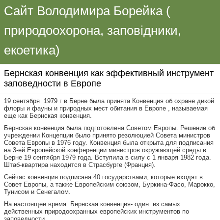
Сайт Володимира Борейка (
природоохорона, заповідники,
екоетика)
Бернская конвенция как эффективный инструмент
заповедности в Европе
19 сентября 1979 г в Берне была принята Конвенция об охране дикой
флоры и фауны и природных мест обитания в Европе , называемая
еще как Бернская конвенция.
Бернская конвенция была подготовлена Советом Европы. Решение об
учреждении Концепции было принято резолюцией Совета министров
Совета Европы в 1976 году. Конвенция была открыта для подписания
на 3-ей Европейской конференции министров окружающей среды в
Берне 19 сентября 1979 года. Вступила в силу с 1 января 1982 года.
Штаб-квартира находится в Страсбурге (Франция).
Сейчас конвенция подписана 40 государствами, которые входят в
Совет Европы, а также Европейским союзом, Буркина-Фасо, Марокко,
Тунисом и Сенегалом.
На настоящее время Бернская конвенция- один из самых
действенных природоохранных европейских инструментов по
заповедности.