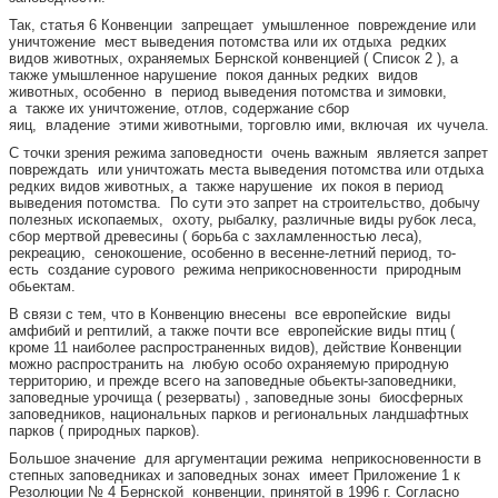
Так, статья 6 Конвенции запрещает умышленное повреждение или
уничтожение мест выведения потомства или их отдыха редких
видов животных, охраняемых Бернской конвенцией ( Список 2 ), а
также умышленное нарушение покоя данных редких видов
животных, особенно в период выведения потомства и зимовки,
а также их уничтожение, отлов, содержание сбор
яиц, владение этими животными, торговлю ими, включая их чучела.
С точки зрения режима заповедности очень важным является запрет
повреждать или уничтожать места выведения потомства или отдыха
редких видов животных, а также нарушение их покоя в период
выведения потомства. По сути это запрет на строительство, добычу
полезных ископаемых, охоту, рыбалку, различные виды рубок леса,
сбор мертвой древесины ( борьба с захламленностью леса),
рекреацию, сенокошение, особенно в весенне-летний период, то-
есть создание сурового режима неприкосновенности природным
обьектам.
В связи с тем, что в Конвенцию внесены все европейские виды
амфибий и рептилий, а также почти все европейские виды птиц (
кроме 11 наиболее распространенных видов), действие Конвенции
можно распространить на любую особо охраняемую природную
территорию, и прежде всего на заповедные обьекты-заповедники,
заповедные урочища ( резерваты) , заповедные зоны биосферных
заповедников, национальных парков и региональных ландшафтных
парков ( природных парков).
Большое значение для аргументации режима неприкосновенности в
степных заповедниках и заповедных зонах имеет Приложение 1 к
Резолюции № 4 Бернской конвенции, принятой в 1996 г. Согласно