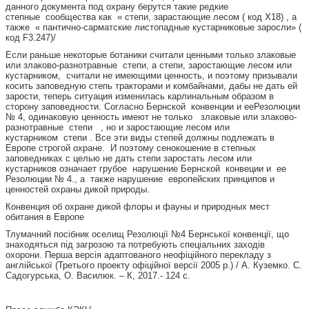
данного документа под охрану берутся такие редкие
степные сообщества как « степи, зарастающие лесом ( код X18) , а
также « пантично-сарматские листопадные кустарниковые заросли» (
код F3.247)/
Если раньше некоторые ботаники считали ценными только злаковые
или злаково-разнотравные степи, а степи, заростающие лесом или
кустарником, считали не имеющими ценность, и поэтому призывали
косить заповедную степь тракторами и комбайнами, дабы не дать ей
зарости, теперь ситуация изменилась карлинальным образом в
сторону заповедности. Согласно Бернской конвенции и ееРезолюции
№ 4, одинаковую ценность имеют не только злаковые или злаково-
разнотравные степи , но и заростающие лесом или
кустарником степи . Все эти виды степей должны подлежать в
Европе строгой охране. И поэтому сенокошение в степных
заповедниках с целью не дать степи заростать лесом или
кустарников означает грубое нарушение Бернской конвеции и ее
Резолюции № 4., а также нарушение европейских принципов и
ценностей охраны дикой природы.
Конвенция об охране дикой флоры и фауны и природных мест
обитания в Европе
Тлумачний посібник оселищ Резолюції №4 Бернської конвенції, що
знаходяться під загрозою та потребують спеціальних заходів
охорони. Перша версія адаптованого неофіційного перекладу з
англійської (Третього проекту офіційної версії 2005 р.) / А. Куземко. С.
Садогурська, О. Василюк. – К, 2017.- 124 с.