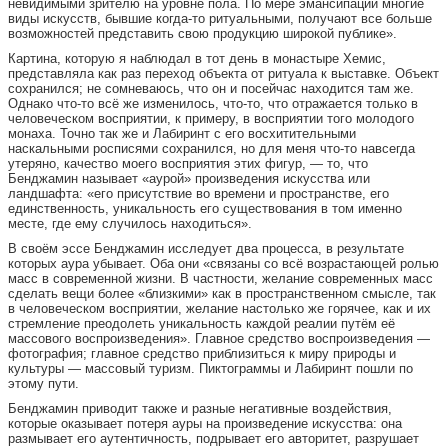
невидимыми зрителю на уровне пола. По мере эмансипации многие
виды искусств, бывшие когда-то ритуальными, получают все больше
возможностей представить свою продукцию широкой публике».
Картина, которую я наблюдал в тот день в монастыре Хемис,
представляла как раз переход объекта от ритуала к выставке. Объект
сохранился; не сомневаюсь, что он и посейчас находится там же.
Однако что-то всё же изменилось, что-то, что отражается только в
человеческом восприятии, к примеру, в восприятии того молодого
монаха. Точно так же и Лабиринт с его восхитительными
наскальными росписями сохранился, но для меня что-то навсегда
утеряно, качество моего восприятия этих фигур, — то, что
Бенджамин называет «аурой» произведения искусства или
ландшафта: «его присутствие во времени и пространстве, его
единственность, уникальность его существования в том именно
месте, где ему случилось находиться».
В своём эссе Бенджамин исследует два процесса, в результате
которых аура убывает. Оба они «связаны со всё возрастающей ролью
масс в современной жизни. В частности, желание современных масс
сделать вещи более «близкими» как в пространственном смысле, так
в человеческом восприятии, желание настолько же горячее, как и их
стремление преодолеть уникальность каждой реалии путём её
массового воспроизведения». Главное средство воспроизведения —
фотография; главное средство приблизиться к миру природы и
культуры — массовый туризм. Пиктограммы и Лабиринт пошли по
этому пути.
Бенджамин приводит также и разные негативные воздействия,
которые оказывает потеря ауры на произведение искусства: она
размывает его аутентичность, подрывает его авторитет, разрушает