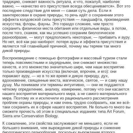
традицию, снижает важность ритуала, и что, пожалуй, наиболее
важно, — «качество его присутствия всегда обесценивается». Вот это
последнее следствие для меня — самая суть дела. Если я
заинтересован в охране природы, то речь идёт о сохранении этого
эффекта колдовской силы присутствия — ландшафта, произведения
искусства, флоры, фауны. Это гораздо сложнее, чем просто
сохранить физически места обитания или отдельные виды, а потом,
после того, скажем, как мы успешно сохраним биологическое
разнообразие, — могут предположить некоторые, — прибавить и ауру.
Но нет, всё как раз наоборот: потеря ауры и эффекта присутствия и
является той главнейшей причиной, почему мы теряем так много
дикой природы.
Воспроизведение с помощью фотографии и массовый туризм стали
теперь повсеместными и заурядными, они снижают множество
качеств, и это множество значительно шире, чем наше восприятие
только произведения искусства (включая, впрочем, и его): они
поражают ауру, — но в то же время и дикую природу, дух,
вдохновение, священные места, магическое, святое, — и саму нашу
душу. Мы понимаем эти термины интуитивно, — они не поддаются
чёткому определению, анализу, измерению, потому что они касаются
нашего восприятия материального мира, а не самого материального
мира. Поэтому их и исключили из рационального рассмотрения
проблем охраны природы, и нам очень трудно сообразить, как же всё-
таки сохранить их в сфере нашего восприятия. Не больно-то много вы
сможете прочесть об этом в cпециальных изданиях типа Art Forum,
Sierra или Conservation Biology.
К сожалению, эти свойства заслуживают не меньшего, если не
большего внимания, чем вырождение дикой природы и снижение
биологического разнообразия, поскольку вырождение второго