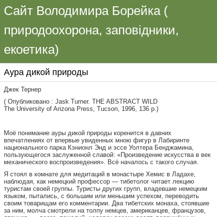
Сайт Володимира Борейка (
природоохорона, заповідники,
екоетика)
Аура дикой природы
Джек Тернер
( Опубликовано : Jask Turner. THE ABSTRACT WILD
The University of Arizona Press, Tucson, 1996, 136 p.)
Моё понимание ауры дикой природы коренится в давних
впечатлениях от впервые увиденных мною фигур в Лабиринте
национального парка Кэнионл Энд и эссе Уолтера Бенджамина,
пользующегося заслуженной славой: «Произведение искусства в век
механического воспроизведения». Всё началось с такого случая.
Я стоял в комнате для медитаций в монастыре Хемис в Ладахе,
наблюдая, как немецкий профессор — тибетолог читает лекцию
туристам своей группы. Туристы других групп, владевшие немецким
языком, пытались, с большим или меньшим успехом, переводить
своим товарищам его комментарии. Два тибетских монаха, стоявшие
за ним, молча смотрели на толпу немцев, американцев, французов,