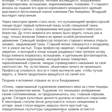
японцев, — всего, пожалуй, человек восемьдесят, вооружённых
фотоаппаратами, вспышками, видеокамерами, плеерами. У старшего
монаха на лацкане его красно-коричневого монашеского одеяния
красовался белоснежный значок компании Пан Америкен. Младший
выглядел напуганным.
Через некоторое время стало ясно, что кульминацией профессорской
лекции будет первый публичный показ особо священной танка,
полотняного свитка с изображением могущественного тибетского
божества. До этого момента его можно было видеть только раз в
году, только монахам Хемиса во время особой религиозной
церемонии. Сияющий профессор попросил старшего монаха открыть
занавес, закрывавший танку. Старший монах повернулся к младшему,
тот в ужасе застыл. Тогда профессор закричал, старший монах
закричал, и молодой в конце концов раздвинул-таки грязную штору.
Когда комната взорвалась вспышками, и щёлканьем фотоаппаратов,
и стрекотаньем видеокамер, молодой монах помертвел,
парализованный страхом, ожидая справедливого наказания за своё
святотатство. Но, естественно, объективно ничего не произошло.
Профессор улыбался, все (и я тоже) вытянули шеи, чтобы лучше
видеть, и Земля продолжала вращаться на своей оси.
Позднее я вспомнил отрывок из эссе Бенджамина:
«Олень, нарисованный художником каменного века на стене пещеры,
был инструментом магии. Художник тот показывал изображение
своим соплеменникам, но предназначалось оно, главным образам,
духам. Сегодня культовые ценности должны оставаться сокрытыми.
К некоторым статуям богов допускаются только священники в
алтаре; иные статуи мадонн закрыты почти круглый год;
определённые скульптуры средневековых храмов остаются