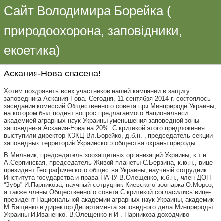
Сайт Володимира Борейка (
природоохорона, заповідники,
екоетика)
Аскания-Нова спасена!
Хотим поздравить всех участников нашей кампании в защиту
заповедника Аскания-Нова. Сегодня, 11 сентября 2014 г. состоялось
заседание комиссий Общественного совета при Минприроде Украины,
на котором был поднят вопрос предлагаемого Национальной
академией аграрных наук Украины уменьшения заповедной зоны
заповедника Аскания-Нова на 20%. С критикой этого предложения
выступили директор КЭКЦ Вл.Борейко, д.б.н. , председатель секции
заповедных территорий Украинского общества охраны природы
В.Мельник, председатель зоозащитных организаций Украины, к.т.н.
А.Серпинская, председатель Живой планеты С.Берзина, к.ю.н., вице-
президент Географического общества Украины, научный сотрудник
Института государства и права НАНУ В.Олещенко, к.б.н., член ДОП
“Зубр” И.Парникоза, научный сотрудник Киевского зоопарка О.Мороз,
а также члены Общественного совета.С критикой согласились вице-
президент Национальной академии аграрных наук Украины, академик
М.Бащенко и директор Департамента заповедного дела Минприроды
Украины И.Иваненко. В.Олещенко и И . Парникоза доходчиво