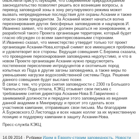
обьяснили присутствующим, что современное природоохранное
законодательство позволяет решить все возникшие вопросы, а
перевод заповедной зоны в зону регулируемого режима может
вызвать непредвиденные последствия для охраны Аскании и также
опасен своим прецедентом. За Асканией может начаться волна
перезонирования других биосферных заповедников и нацпарков.И.
Иваненко заявил, что вопрос должен решаться не зонированием, и
разработкой такого Проекта организации территории, который будет
гласно обсужден со всеми заинтересованными сторонами.
И.Иваненко сказал, что министерство утвердит только тот проект
организации Аскании-Нова,который снимет все имеющиеся проблемы
и удовлетворит все стороны. Ведущая совещания С.Берзина сказала,
что проведение перезонарования заповедника недопустимо, и что в
новом Проекте организации Аскании нужно предусмотреть
постепенное переселение интродуцентов и охотничьих пород
копытных из Пода в другие загоны заповедника, а также меры по
уменьшению нагрузки водохозяйственной системы Пода. Решение
данного совещания будет выслано позже.
В связи с тем, что угроза снятия заповедности с 2300 га Большого
Чапельского Пода отпала, КЭКЦ отзывает свои письма с
требованием снятия директора Аскании-Нова В.Гавриленко с
занимаемой должности и передачи этого заповедника из ведения
данной академии в Минприроду и просит это сделать всех
участников кампании, отправивших свои письма. Мы благодарим
А.Бурковского,О.Листопада и всех наших коллег за их мужественную
позицию и поддержку кампании в защиту Аскании-Нова.
Пресс-служба КЭКЦ
14.09.2014 · Рубрики
Идем в Европу-строим заповедность
,
Новости