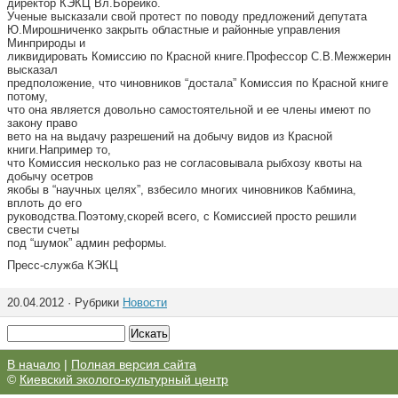
директор КЭКЦ Вл.Борейко.
Ученые высказали свой протест по поводу предложений депутата
Ю.Мирошниченко закрыть областные и районные управления
Минприроды и
ликвидировать Комиссию по Красной книге.Профессор С.В.Межжерин
высказал
предположение, что чиновников “достала” Комиссия по Красной книге
потому,
что она является довольно самостоятельной и ее члены имеют по
закону право
вето на на выдачу разрешений на добычу видов из Красной
книги.Например то,
что Комиссия несколько раз не согласовывала рыбхозу квоты на
добычу осетров
якобы в “научных целях”, взбесило многих чиновников Кабмина,
вплоть до его
руководства.Поэтому,скорей всего, с Комиссией просто решили
свести счеты
под “шумок” админ реформы.
Пресс-служба КЭКЦ
20.04.2012 · Рубрики
Новости
В начало
|
Полная версия сайта
©
Киевский эколого-культурный центр