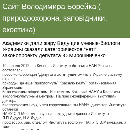
Сайт Володимира Борейка (
природоохорона, заповідники,
екоетика)
Академики дали жару Ведущие ученые-биологи
Украины сказали категорическое “нет!”
законопроекту депутата Ю.Мирошниченко
19 апреля 2012 г. в Киеве, в Институте ботаники НАН Украины
состоялась
пресс-конференция “Депутаты хотят уничтожить в Украине систему
охраны
природы, да еще “прихлопнуть” Красную книгу”, организованная
Украинским
ботаническим обществом, Институтом ботаники НАНУ и Киевским
эколого-культурным центром. На пресс-конференции выступили
доктора
биологических наук, член-корреспонденты НАНУ -директор Института
ботаники
НАНУ С.Л.Мосякин, научные сотрудники данного Института
Я.П.Дидух, И.А.Дудка,
профессор, зав. отделом Института зоологии НАНУ С.В.Межежрин, а
также