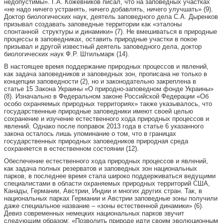
недопустимы». Г.А. Кожевников писал, что на заповедных участках
«не надо ничего устранять, ничего добавлять, ничего улучшать» (9).
Доктор биологических наук, деятель заповедного дела С.А. Дыренков
призывал создавать заповедные территории как «эталоны
спонтанной структуры и динамики» (7). Не вмешиваться в природные
процессы в заповедниках, оставить природные участки в покое
призывал и другой известный деятель заповедного дела, доктор
биологических наук Ф.Р. Штильмарк (14).
В настоящее время поддержание природных процессов и явлений,
как задача заповедников и заповедных зон, прописана не только в
концепции заповедности (2), но и законодательно закреплена в
статье 15 Закона Украины «О природно-заповедном фонде Украины»
(8). Изначально в Федеральном законе Российской Федерации «Об
особо охраняемых природных территориях» также указывалось, что
государственные природные заповедники имеют своей целью
сохранение и изучение естественного хода природных процессов и
явлений. Однако после поправок 2013 года в статье 6 указанного
закона осталось лишь упоминание о том, что в границах
государственных природных заповедников природная среда
сохраняется в естественном состоянии (12).
Обеспечение естественного хода природных процессов и явлений,
как задача полных резерватов и заповедных зон национальных
парков, в последнее время стала широко поддерживаться ведущими
специалистами в области охраняемых природных территорий США,
Канады, Германии, Австрии, Индии и многих других стран. Так, в
национальных парках Германии и Австрии заповедные зоны получили
даже специальное название – «зоны естественной динамики» (6).
Девиз современных немецких национальных парков звучит
следующим образом: «Позволить природе идти своим эволюционным