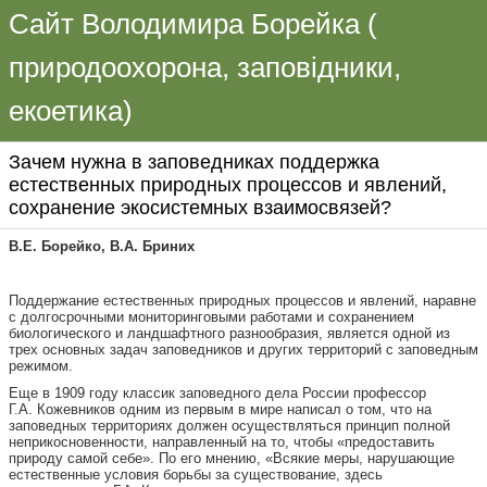
Сайт Володимира Борейка (
природоохорона, заповідники,
екоетика)
Зачем нужна в заповедниках поддержка
естественных природных процессов и явлений,
сохранение экосистемных взаимосвязей?
В.Е.
Борейко, В.А.
Бриних
Поддержание естественных природных процессов и явлений, наравне
с долгосрочными мониторинговыми работами и сохранением
биологического и ландшафтного разнообразия, является одной из
трех основных задач заповедников и других территорий с заповедным
режимом.
Еще в 1909 году классик заповедного дела России профессор
Г.А. Кожевников одним из первым в мире написал о том, что на
заповедных территориях должен осуществляться принцип полной
неприкосновенности, направленный на то, чтобы «предоставить
природу самой себе». По его мнению, «Всякие меры, нарушающие
естественные условия борьбы за существование, здесь