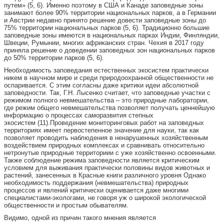
путем» (5, 6). Именно поэтому в США и Канаде заповедные зоны
занимают более 90% территории национальных парков, а в Германии
и Австрии недавно принято решение довести заповедные зоны до
75% территории национальных парков (5, 6). Традиционно большие
заповедные зоны имеются в национальных парках Индии, Финляндии,
Швеции, Румынии, многих африканских стран. Чехия в 2017 году
приняла решение о доведении заповедных зон национальных парков
до 50% территории парков (5, 6).
Необходимость заповедания естественных экосистем практически
никем в научном мире и среди природоохранной общественности не
оспаривается. С этим согласны даже критики идеи абсолютной
заповедности. Так, Г.Н. Лысенко считает, что заповедные участки с
режимом полного невмешательства – это природные лабо­ратории,
где режим общего невмешательства позволяет получать ценнейшую
информацию о процессах саморазвития степных
экосистем (11).Проведение мониторинговых работ на заповедных
территориях имеет первостепенное значение для науки, так как
позволяет проводить наблюдения в ненарушенных хозяйственным
воздействием природных комплексах и сравнивать относительно
нетронутые природные территориии с уже хозяйственно освоенными.
Также соблюдение режима заповедности является критическим
условием для выживания практически половины видов животных и
растений, занесенных в Красные книги различного уровня Однако
необходимость поддержания (невмешательства) природных
процессов и явлений критически оценивается даже многими
специалистами-экологами, не говоря уж о широкой экологической
общественности и простым обывателям.
Видимо, одной из причин такого мнения является