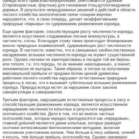
прежде всего приисково-выборочными, уничтожаются удобные
(старовозрастные, фаутные) для гнезования птиц-дуплогнездников
деревья. В результате непродуманных решений и действий в области
лесного хозяйства экологические связи «хищник-жертва»
нарушаются, что, в свою очередь, делает неэффективными
природные «барьеры» по сдерживанию размножения короеда.
Еще одним фактором, способствующим росту численности короеда,
являются искуственно создаваемые лесные монокультуры, в
частности, сосны. Благодаря этому также происходит блокирование
многих природных взаимосвязей, сдерживающих рост численности
короеда. В частности, известно, что в смешанных хвойно-лиственных
насаджениях вспышки численности короеда не играют существенной
роли. Однако лесники не заинтересованы в посадке той же березы
или тополя, т.к. это породы, по их мнению «малоценные», а значит,
экономически не выгодны. Таким образом, в погоне за получением
максимальной прибыли от продажи болем ценной древесины
работники лесного хозяйства нарушают естественные природные
процессы в лесах, что и вызывает губительные вспышки размножения
короеда. Природа всегда мстит за нарушение своих законов
саморегуляции и саморазвития.
Третьим фактором, нарушающим естественные процессы в лесу и
способствующим размножению короеда, является искусственное
наращивание численности копытных в результате ведения
охотничьего хозяйства. Дело в том, что во многих частных
охотхозяйствах, которые нередко преподносятся как «передовые»,
главной добычей являются дикие копытные, которых разводят
охотники интенсивными биотехническими методами, включая
поголовное уничтожение волков. Чем больше в лесу кабанов, оленей
и косуль, тем больше прибыль охотхозяйства. Однако чрезмерно