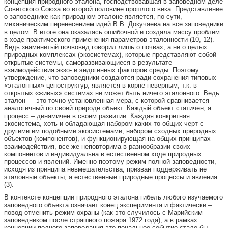
концепция природного эталона, господствовавшая в заповедном деле
Советского Союза во второй половине прошлого века. Представление
о заповеднике как природном эталоне является, по сути,
механическим перенесением идей В.В. Докучаева на все заповедники
в целом. В итоге она оказалась ошибочной и создала массу проблем
в ходе практического применения параметров эталонности (10, 12).
Ведь знаменитый почвовед говорил лишь о почвах, а не о целых
природных комплексах (экосистемах), которые представляют собой
открытые системы, саморазвивающиеся в результате
взаимодействия экзо- и эндогенных факторов среды. Поэтому
утверждение, что заповедники создаются ради сохранения типовых
«эта­лонных» ценоструктур, является в корне неверным, т.к. в
открытых «живых» системах не может быть ничего эталонного. Ведь
эталон — это точно установленная мера, с которой сравнивается
аналогичный по своей природе объект. Каждый объект статичен, а
процесс – динамичен в своем развитии. Каждая конкретная
экосистема, хоть и обладающая набором каких-то общих черт с
другими им подобными экосистемами, набором сходных природных
объектов (компонентов), и функционирующая на общих принципах
взаимодействия, все же неповторима в разнообразии своих
компонентов и индивидуальна в естественном ходе природных
процессов и явлений. Именно поэтому режим полной заповедности,
исходя из принципа невмешательства, призван поддерживать не
эталонные объекты, а естественные природные процессы и явления
(3).
В контексте концепции природного эталона гибель любого изучаемого
заповедного объекта означает конец эксперимента и фактически –
повод отменить режим охраны (как это случилось с Марийским
заповедником после страшного пожара 1972 года), а в рамках
концепции полного заповедания это печальное событие стало бы