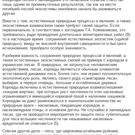
лишь одним из промежуточных результатов, так как на месте
погибшей лесной экосистемы неизбежно начала бы развиваться
другая.
Вместе с тем, естественные природные процессы и явления, а также
экосистемные взаимосвязи также требуют своей защиты. Если
первоначально, в соответствии с взглядами Г.А. Кожевникова, это
требовалось ради проведения длительных мониторинговых работ (9),
то в настоящее время сохранение естественных экосистем («дикой
природы»), ввиду их высокой внутренней самоценности и быстрого
исчезновения, приобрело особую значимость.
Разберем важность сохранения природних процессов и явлений, а
также естественных экосистемных связей на примере с короедом в
украинских лесах. В природных, не затронутых человеческим
воздействием, лесах, короеды являються обычным элементом
естественной динамики леса. Более того, они играют положительную
экологическую роль, являясь своего рода «санитарами леса»,
выбирая, в первую очередь, больные и ослабленные деревья.
Короеды включены в естественные природные взаимоотношения
«хищник-жертва», при которых рост численности этих насекомых
ограничивается имеющейся кормовой базой и наличием хищников.
Короедам не дают размножаться в значительном количестве их
природные враги – насекомые, поедающие короедов, и
насекомоядные птицы, в основном дятлы. Не случайно в заповедных
лесах, где не проводятся мероприятия по защите леса, губительные
для леса вспышки численности так называемых насекомых-
вредителей не отмечаются (5).
Совсем другое дело – леса, где широкомасштабными рубками,