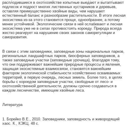
расплодившиеся в охотхозяйстве копытные выедают и вытаптывают
подлесок и подрост многих лиственных кустарников и деревьев,
оставляя преимущественно хвойные виды, чем нарушают
естественный баланс и разнообразие растительности. В итоге лесная
экосистема из-за этого становится проще, однообразнее, а потому
менее устойчивой. Экологические связи в ней ослабевают и лесная
экосистема уже не в силах противостоять короеду. Природа всегда
жестко реагирует на нарушение своих законов саморегуляции и
саморазвития.
В связи с этим заповедники, заповедные зоны национальных парков,
региональных ландшафтных парков, биосферных заповедников, а
также заповедные участки (заповедные урочища), благодаря тому,
что они поддерживают важнейшие природные процессы и явления,
защищая экосистемные взаимосвязи, становятся важнейшим
фактором экологической стабильности хозяйственно осваиваемых
территорий, в первую очередь, лесных земель. Более того, в целях
борьбы с короедом заповедные участки, свободные от лесо- и
охотхозяйственной деятельности, должны срочно создаваться в
каждом лесничестве, имеющем хвойные леса.
Литература
1. Борейко В.Е., 2010. Заповедники, заповедность и живородящий
хаос. К., КЭКЦ. 48 с.