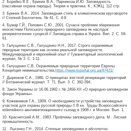
2. Борейко В.Е., Бриних В.А., Парникоза И.Ю. Заповедность
(пассивная охрана пироды). Теория и практика. К., КЭКЦ. 112 стр.
3. Бриних В.А., 2014. Заповедная степь в климатическом круговороте
// Степной Бюллетень. № 41. С. 4-9.
4. Бумар Г.Й., Попович С.Ю., 2001. Сучасні проблеми збереження
екосистеми Поліського природного заповідника як наслідок
резерватогенних сукцесій // Заповідна справа в Україні. Вип. 2. С. 59-
61.
5. Галущенко С.В., Галущенко Н.Н., 2017. Строго охраняемые
пиродные територии как основа реальной заповедности.
Международный и европейкий опыт // Гуманитарный экологический
журнал, № 3. С. 1-11.
6. Галущенко С.В, Охраняемые природные территории Европы.
Концепция невмешательства,
https://www.lisportal.org.ua/87431/
7. Дыренков С.А., 1986. О принципах жесткой резервации территорий
// Ботанический журнал. Т. 71, Вып. 3. С. 392-394.
8. Закон Украины от 16.06.1992 г. № 2456-XII «О природно-заповедном
фонде Украины».
9. Кожевников Г.А., 1909. О необходимости устройства заповедных
участков для охраны русской природы // В кн. Труды Всероссийского
юбилейного акклиматизационного сьезад в 1908 г. в Москве. Вып. 1.
10. Краснитский А.М., 1983. Проблемы заповедного дела. М.: Лесная
промышленность.
11. Лысенко Г.Н., 2014. Степные заповедники и абсолютно