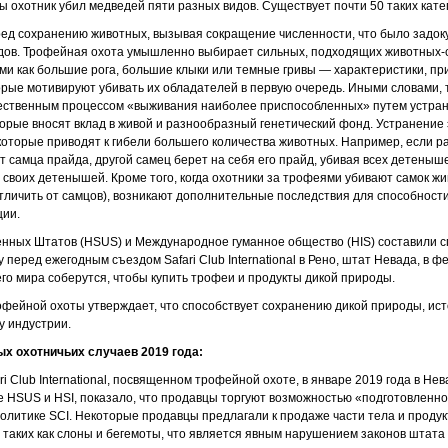
ы охотник убил медведей пяти разных видов. Существует почти 50 таких кате
ред сохранению животных, вызывая сокращение численности, что было задо
дов. Трофейная охота умышленно выбирает сильных, подходящих животных-
ми как большие рога, большие клыки или темные гривы — характеристики, п
орые мотивируют убивать их обладателей в первую очередь. Иными словами,
тественным процессом «выживания наиболее приспособленных» путем устр
торые вносят вклад в живой и разнообразный генетический фонд. Устранени
которые приводят к гибели большего количества животных. Например, если ра
 самца прайда, другой самец берет на себя его прайд, убивая всех детеныше
своих детенышей. Кроме того, когда охотники за трофеями убивают самок жив
тличить от самцов), возникают дополнительные последствия для способност
ции.
нных Штатов (HSUS) и Международное гуманное общество (HIS) составили с
 перед ежегодным съездом Safari Club International в Рено, штат Невада, в фе
его мира соберутся, чтобы купить трофеи и продукты дикой природы.
рофейной охоты утверждает, что способствует сохранению дикой природы, ист
у индустрии.
х охотничьих случаев 2019 года:
ri Club International, посвященном трофейной охоте, в январе 2019 года в Не
 HSUS и HSI, показало, что продавцы торгуют возможностью «подготовленной
олитике SCI. Некоторые продавцы предлагали к продаже части тела и проду
, таких как слоны и бегемоты, что является явным нарушением законов штата