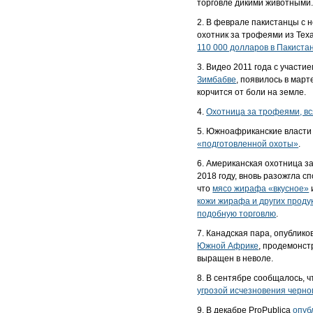
торговле дикими животными
2. В феврале пакистанцы с 
охотник за трофеями из Тех
110 000 долларов в Пакиста
3. Видео 2011 года с участ
Зимбабве
, появилось в март
корчится от боли на земле.
4.
Охотница за трофеями, вся
5. Южноафриканские власти 
«подготовленной охоты»
.
6. Американская охотница з
2018 году, вновь разожгла с
что
мясо жирафа «вкусное»
кожи жирафа и других проду
подобную торговлю
.
7. Канадская пара, опубли
Южной Африке
, продемонст
выращен в неволе.
8. В сентябре сообщалось, 
угрозой исчезновения черно
9. В декабре ProPublica
опуб