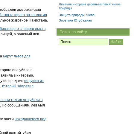
Лечение и охрана деревьев-памятников
природы
изображен американский
йство которого он заплатил
Защита природы Киева
альное животное Пакистана.
Зооэтика Ютуб канал
бивающего спящего льва в
Поиск по сайту
варищей, а раненый лев
да
берут львов для
торого она убила в
 заявила в интервью,
ду по продаже
подушек из
е,
который запретил
о они только что убили в
. По сообщениям, лев был
ти части
находящегося под
йной охотой, убил