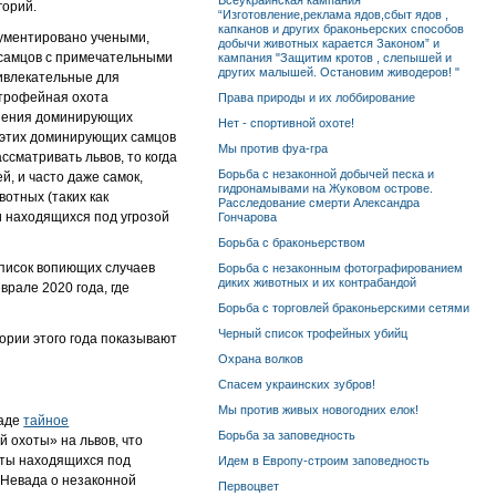
Всеукраинская кампания
горий.
“Изготовление,реклама ядов,сбыт ядов ,
капканов и других браконьерских способов
кументировано учеными,
добычи животных карается Законом” и
самцов с примечательными
кампания "Защитим кротов , слепышей и
других малышей. Остановим живодеров! "
ривлекательные для
 трофейная охота
Права природы и их лоббирование
анения доминирующих
Нет - спортивной охоте!
е этих доминирующих самцов
Мы против фуа-гра
ссматривать львов, то когда
Борьба с незаконной добычей песка и
й, и часто даже самок,
гидронамывами на Жуковом острове.
отных (таких как
Расследование смерти Александра
и находящихся под угрозой
Гончарова
Борьба с браконьерством
писок вопиющих случаев
Борьба с незаконным фотографированием
диких животных и их контрабандой
врале 2020 года, где
Борьба с торговлей браконьерскими сетями
Черный список трофейных убийц
ории этого года показывают
Охрана волков
Спасем украинских зубров!
Мы против живых новогодних елок!
ваде
тайное
Борьба за заповедность
 охоты» на львов, что
кты находящихся под
Идем в Европу-строим заповедность
 Невада о незаконной
Первоцвет