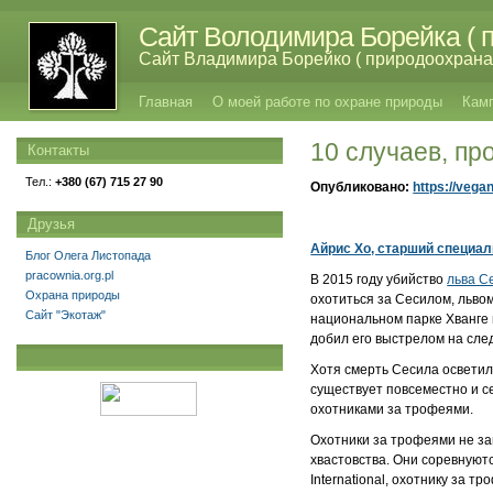
Сайт Володимира Борейка ( п
Сайт Владимира Борейко ( природоохрана,
Главная
О моей работе по охране природы
Кам
10 случаев, п
Контакты
Тел.:
+380 (67) 715 27 90
Опубликовано:
https://vega
Друзья
Айрис Хо, старший специали
Блог Олега Листопада
pracownia.org.pl
В 2015 году убийство
льва С
Охрана природы
охотиться за Сесилом, льво
Сайт "Экотаж"
национальном парке Хванге в
добил его выстрелом на сл
Хотя смерть Сесила осветил
существует повсеместно и с
охотниками за трофеями.
Охотники за трофеями не за
хвастовства. Они соревнуютс
International, охотнику за 