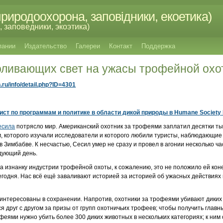
риродоохорона, заповідники, екоетика)
 заповедники, экоэтика)
пании
Издательство
Галереи
Контакт
Поддержка
роливающих свет на ужасы трофейной ох
n.ru/info/detail.php?ID=4301
ст по программам и политике в области дикой природы в Humane Society I
есила
потрясло мир. Американский охотник за трофеями заплатил десятки ты
м, которого изучали исследователи и которого любили туристы, наблюдающие 
 Зимбабве. К несчастью, Сесил умер не сразу и провел в агонии несколько ча
едующий день.
а изнанку индустрии трофейной охоты, к сожалению, это не положило ей коне
егодня. Нас всё ещё заваливают историей за историей об ужасных действиях
интересованы в сохранении. Напротив, охотники за трофеями убивают диких
я друг с другом за призы от групп охотничьих трофеев; чтобы получить главны
трофеями нужно убить более 300 диких животных в нескольких категориях; к ни