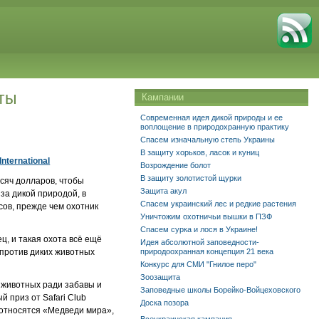
оты
Кампании
Современная идея дикой природы и ее
воплощение в природохранную практику
Спасем изначальную степь Украины
В защиту хорьков, ласок и куниц
nternational
Возрождение болот
В защиту золотистой щурки
сяч долларов, чтобы
Защита акул
за дикой природой, в
Спасем украинский лес и редкие растения
сов, прежде чем охотник
Уничтожим охотничьи вышки в ПЗФ
Спасем сурка и лося в Украине!
ц, и такая охота всё ещё
Идея абсолютной заповедности-
 против диких животных
природоохранная концепция 21 века
Конкурс для СМИ "Гнилое перо"
Зоозащита
 животных ради забавы и
Заповедные школы Борейко-Войцеховского
й приз от Safari Club
Доска позора
м относятся «Медведи мира»,