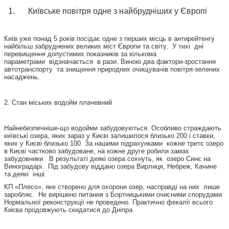
Київське повітря одне з найбрудніших у Європі
Київ уже понад 5 років посідає одне з перших місць в антирейтенгу
найбільш забруднених великих міст Європи та світу. У тихі дні
перевищення допустимих показників за кількома
параметрами відзначається в рази. Виною два фактори-зростання
автотранспорту та знищення природних очищувачів повітря-зелених
насаджень.
2. Стан міських водойм плачевний
Найнебезпечніше-що водойми забудовуються. Особливо страждають
київські озера, яких зараз у Києві залишилося близько 200 і ставки,
яких у Києві близько 100. За нашими підрахунками кожне третє озеро
в Києві частково забудоване, на кожне друге робили замах
забудовники. В результаті деякі озера сохнуть, як озеро Синє на
Виноградарі. Під забудову віддано озера Вирлиця, Небреж, Качине
та деякі інші.
КП «Плесо», яке створено для охорони озер, насправді на них лише
заробляє. Не вирішено питання з Бортницькими очисними спорудами.
Нормальної реконструкції не проведено. Практично фекалії всього
Києва продовжують скидатися до Дніпра.