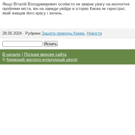
Якщо Віталій Володимирович особисто не зверне увагу на екологічні
проблеми міста, він на завжди увійде в історію Києва як герострат,
який знищив його красу і зелень.
28.05.2024 · Рубрики
Защита природы Киева
,
Новости
В начало
|
Полная версия сайта
©
Киевский эколого-культурный центр