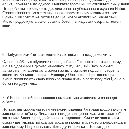
47,5℃, призвела до одного з найкатастрофічніших стихійних лих у новітні
Ця проблема, як свідчить дослідження, опубліковане в журналі Nature
Communications, може стати новою нормою найближчими роками.
Однак Київ зовсім не готовий до цієї нової екологічної небезпеки.
Місто продовжують закочувати в бетон і знищувати озера та зелені
зони.
6. Забудовники б’ють екологічних активістів, а влада мовчить.
Одне з найбільш обурливих явищ київської екології полягає в тому,
що забудовники відкрито наймають титушек , які б’ють міських
активістів, які захищають зелені зони. Згадаємо недавні історії із
захистом Качиного озера, і Екопарку Осокорки, і Протасова яра.
Кияне проливають свою кровь за право жити в зеленому місці, а не в
бетонних джунглях.
7. У Києві постійно незаконно намагаються ліквідувати заповідні
об’єкти.
Як приклад можна навести незаконні рішення Київради щодо закриття
заповідного об’єкту Лиса гора, і щодо знищення частини території із
заказника Бабин яр під військове кладовище. Кияне не знають-а я
скажу- ще міська влада розглядала проект військового кладовища в
заповідному Національному ботсаду ім Гришка. Це вже дно.