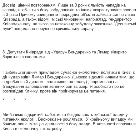
Досвід цінний повторенням. Лише за 3 роки кількість нападів на
заповідні об’єкти з боку забудовників та інших «користувачів» зросла
в 3 рази.Причому знищенням природних об’єктів займається не лише
Київрада, а також відомі міські чиновники, наприклад, гендиректор
Київводканалу, на якого за незаконну забудову заказника “Деснянські
луки” нещодавно порушено кримінальну справу.
8. Депутати Київради від «Удару» Бондаренко та Лимар відкрито
борються з екологами
Найбільш огидним прикладом сучасної екологічної політики в Києві є
дії «ударівців» Лимар і Бондаренко (широко відомий киянам тим, що
підробив свій диплом і залишився на плаву) , спрямовані на
блокування заповідання зелених зон та озер. Я особисто про це
розповідав Кличку, проте він проігнорував це питання.
х х х
Ми бачимо відкритий саботаж та бездіяльність київської влади у
питаннях екології. Висновки не робляться. У крайньому випадку ми
бачимо лише імітацію діяльності з боку влади. В наявності сповзання
Києва в екологічну катастрофу.