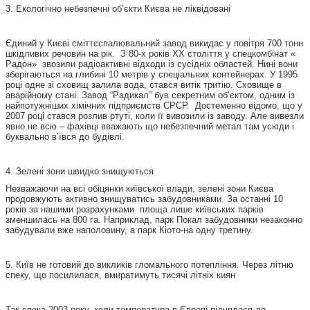
3. Екологічно небезпечні об’єкти Києва не ліквідовані
Єдиний у Києві сміттєспалювальний завод викидає у повітря 700 тонн
шкідливих речовин на рік. З 80-х років XX століття у спецкомбінат «
Радон» звозили радіоактивні відходи із сусідніх областей. Нині вони
зберігаються на глибині 10 метрів у спеціальних контейнерах. У 1995
році одне зі сховищ залила вода, стався витік тритію. Сховище в
аварійному стані. Завод “Радикал” був секретним об’єктом, одним із
найпотужніших хімічних підприємств СРСР. Достеменно відомо, що у
2007 році стався розлив ртуті, коли її вивозили із заводу. Але вивезли
явно не всю – фахівці вважають що небезпечний метал там усюди і
буквально в’ївся до будівлі.
4. Зелені зони швидко знищуються
Незважаючи на всі обіцянки київської влади, зелені зони Києва
продовжують активно знищуватись забудовниками. За останні 10
років за нашими розрахунками площа лише київських парків
зменшилась на 800 га. Наприклад, парк Покал забудовники незаконно
забудували вже наполовину, а парк Кіото-на одну третину.
5. Київ не готовий до викликів гломального потепління. Через літню
спеку, що посилилася, вмиратимуть тисячі літніх киян
Так спека 2003 року, коли температура в Європі піднялася до