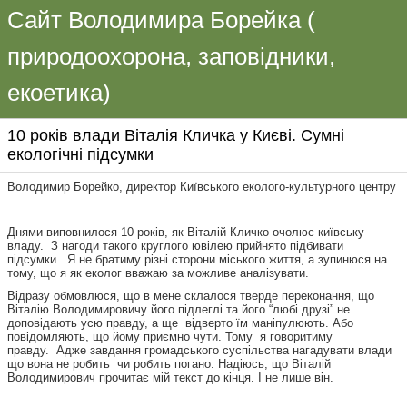
Сайт Володимира Борейка (
природоохорона, заповідники,
екоетика)
10 років влади Віталія Кличка у Києві. Сумні
екологічні підсумки
Володимир Борейко, директор Київського еколого-культурного центру
Днями виповнилося 10 років, як Віталій Кличко очолює київську
владу. З нагоди такого круглого ювілею прийнято підбивати
підсумки. Я не братиму різні сторони міського життя, а зупинюся на
тому, що я як еколог вважаю за можливе аналізувати.
Відразу обмовлюся, що в мене склалося тверде переконання, що
Віталію Володимировичу його підлеглі та його “любі друзі” не
доповідають усю правду, а ще відверто їм маніпулюють. Або
повідомляють, що йому приємно чути. Тому я говоритиму
правду. Адже завдання громадського суспільства нагадувати влади
що вона не робить чи робить погано. Надіюсь, що Віталій
Володимирович прочитає мій текст до кінця. І не лише він.