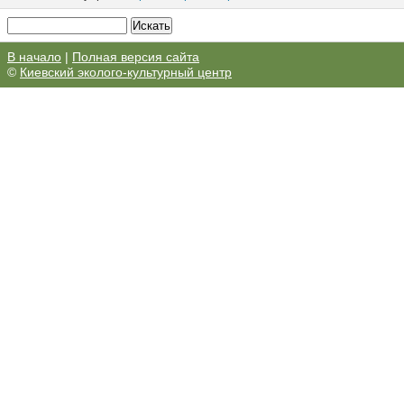
В начало
|
Полная версия сайта
©
Киевский эколого-культурный центр