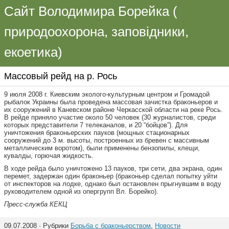
Сайт Володимира Борейка (
природоохорона, заповідники,
екоетика)
Массовый рейд на р. Рось
9 июля 2008 г. Киевским эколого-культурным центром и Громадой
рыбалок Украины была проведена массовая зачистка браконьеров и
их сооружений в Каневском районе Черкасской области на реке Рось.
В рейде приняло участие около 50 человек (30 журналистов, среди
которых представители 7 телеканалов, и 20 “бойцов”). Для
уничтожения браконьерских пауков (мощных стационарных
сооружений до 3 м. высоты, построенных из бревен с массивным
металлическим воротом), были применены бензопилы, клещи,
кувалды, горючая жидкость.
В ходе рейда было уничтожено 13 пауков, три сети, два экрана, один
перемет, задержан один браконьер (браконьер сделал попытку уйти
от инспекторов на лодке, однако был остановлен прыгнувшим в воду
руководителем одной из опергрупп Вл. Борейко).
Пресс-служба КЕКЦ
09.07.2008 · Рубрики
Борьба с браконьерством
,
Новости