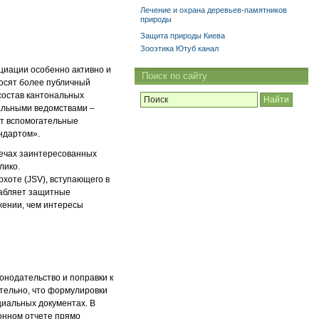
Лечение и охрана деревьев-памятников
природы
Защита природы Киева
Зооэтика Ютуб канал
циации особенно активно и
Поиск по сайту
носят более публичный
 состав кантональных
нальными ведомствами –
т вспомогательные
ндартом».
речах заинтересованных
лико.
охоте (JSV), вступающего в
лабляет защитные
жении, чем интересы
онодательство и поправки к
тельно, что формулировки
циальных документах. В
ионном отчете прямо