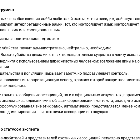
трумент
ых способов влияния лобби любителей охоты, хотя и невидим, действует ещ
мируют интерпретационные рамки. Тот, кто контролирует язык, контролирует 
 «наивным» или «эмоциональным».
мины с политическим подтекстом:
 убийства: звучит административно, нейтрально, необходимо.
»
Вместо убийства диких животных: помещает живые существа в логику исполь
нфликта с использованием диких животных человеком: возложение вины на о
вании.
шательства в популяции: вызывает заботу, но подразумевает контроль.
станавливает интерпретационную основу, в рамках которой конкретное животн
мный конфликт.
только в сообщениях ассоциаций, но и в официальных документах, парламентс
 знаком с исследованиями в области формирования контекста, знает, что и
 сформулированная вне этих рамок, автоматически представляется менее ко
вого доминирования — и охотничьи ассоциации его ощущают.
о статусом эксперта
-любителей и представителей охотничьих ассоциаций регулярно представля