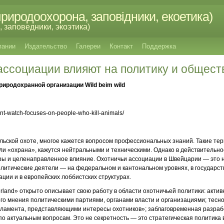
риродоохорона, заповідники, екоетика)
 заповедники, экоэтика)
пании
Издательство
Галереи
Контакт
Поддержка
ассоциации влияют на политику и общест
иродохранной организации Wild beim wild
unt-watch-focuses-on-people-who-kill-animals/
ельской охоте, многое кажется вопросом профессиональных знаний. Такие тер
и «охрана», кажутся нейтральными и техническими. Однако в действительн
ры и целенаправленное влияние. Охотничьи ассоциации в Швейцарии — это 
литические деятели — на федеральном и кантональном уровнях, в государст
ции и в европейских лоббистских структурах.
erland» открыто описывает свою работу в области охотничьей политики: акти
 мнения политическими партиями, органами власти и организациями; тесно
ламента, представляющими интересы охотников»; заблаговременная разрабо
по актуальным вопросам. Это не секретность — это стратегическая политика