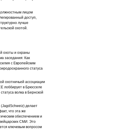
 должностным лицом
легированный доступ,
структурно лучше
ельской охотой.
ий охоты и охраны
ма заседания: Как
усилия с Европейским
природоохранного статуса
кой охотничьей ассоциации
ACE лоббирует в Брюсселе
статуса волка в Бернской
 (JagdSchweiz) делает
акт, что эта же
тическим обеспечением и
швейцарских СМИ. Это
яется ключевым вопросом