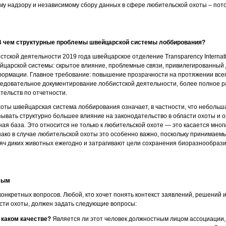
у надзору и независимому сбору данных в сфере любительской охоты – потом
 В чем структурные проблемы швейцарской системы лоббирования?
стской деятельности 2019 года швейцарское отделение Transparency Internat
йцарской системы: скрытое влияние, проблемные связи, привилегированный
формации. Главное требование: повышение прозрачности на протяжении все
ледовательное документирование лоббистской деятельности, более полное р
тельств по отчетности.
хоты швейцарская система лоббирования означает, в частности, что неболь
зывать структурно большее влияние на законодательство в области охоты и 
ая база. Это относится не только к любительской охоте — это касается мног
ако в случае любительской охоты это особенно важно, поскольку принимае
сяч диких животных ежегодно и затрагивают цели сохранения биоразнообраз
мым
конкретных вопросов. Любой, кто хочет понять контекст заявлений, решений
сти охоты, должен задать следующие вопросы:
в каком качестве?
Является ли этот человек должностным лицом ассоциации,