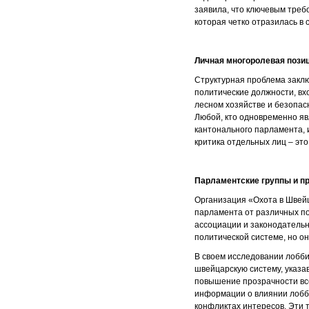
заявила, что ключевым треб
которая четко отразилась в
Личная многоролевая пози
Структурная проблема закл
политические должности, вх
лесном хозяйстве и безопас
Любой, кто одновременно яв
кантонального парламента, 
критика отдельных лиц – это
Парламентские группы и п
Организация «Охота в Швей
парламента от различных по
ассоциации и законодатель
политической системе, но о
В своем исследовании лобби
швейцарскую систему, указа
повышение прозрачности вс
информации о влиянии лобби
конфликтах интересов. Эти 