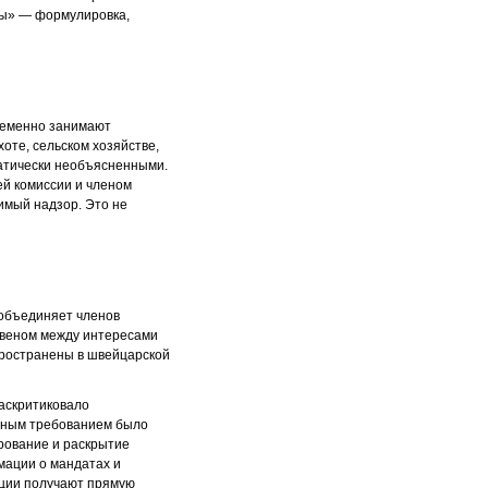
ты» — формулировка,
ременно занимают
оте, сельском хозяйстве,
матически необъясненными.
ей комиссии и членом
имый надзор. Это не
 объединяет членов
звеном между интересами
пространены в швейцарской
раскритиковало
авным требованием было
рование и раскрытие
ции о мандатах и ​​
ации получают прямую