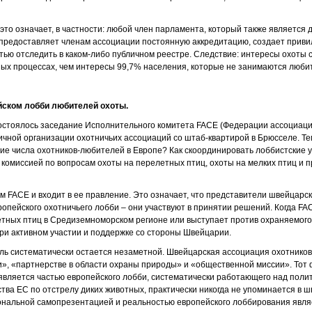
то означает, в частности: любой член парламента, который также является
предоставляет членам ассоциации постоянную аккредитацию, создает приви
ью отследить в каком-либо публичном реестре. Следствие: интересы охоты 
ых процессах, чем интересы 99,7% населения, которые не занимаются любит
йском лобби любителей охоты.
состоялось заседание Исполнительного комитета FACE (Федерации ассоциац
ичной организации охотничьих ассоциаций со штаб-квартирой в Брюсселе. Те
ие числа охотников-любителей в Европе? Как скоординировать лоббистские 
комиссией по вопросам охоты на перелетных птиц, охоты на мелких птиц и 
м FACE и входит в ее правление. Это означает, что представители швейцарс
вропейского охотничьего лобби – они участвуют в принятии решений. Когда F
тных птиц в Средиземноморском регионе или выступает против охраняемого 
при активном участии и поддержке со стороны Швейцарии.
ь систематически остается незаметной. Швейцарская ассоциация охотников
», «партнерстве в области охраны природы» и «общественной миссии». Тот ф
вляется частью европейского лобби, систематически работающего над поли
ва ЕС по отстрелу диких животных, практически никогда не упоминается в 
ональной самопрезентацией и реальностью европейского лоббирования явл