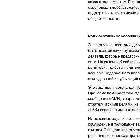
связи с парламентом. В то 
европейской лоббистской ор
поддержки отстрела диких ж
общественности.
Роль охотничьих ассоциаци
За последние несколько де
быть реактивными группами 
деятели, которые предвосхи
сети. На своем веб-сайте ш
мониторинг работы политиче
членами Федерального парл
исследований и публикаций 
Это законная пропаганда, н
Проблема возникает там, где
сообщениях СМИ, в парламент
стратегическими целями, не
лобби основана именно на э
Их основные задачи остаютс
соблюдение и толкование за
критики. Эти цели преследу
решения по вопросам право