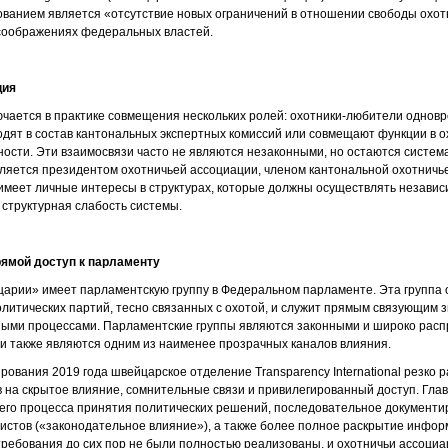
ованием является «отсутствие новых ограничений в отношении свободы охо
 соображениях федеральных властей.
ция
ючается в практике совмещения нескольких ролей: охотники-любители однов
одят в состав кантональных экспертных комиссий или совмещают функции в ох
ности. Эти взаимосвязи часто не являются незаконными, но остаются систе
ляется президентом охотничьей ассоциации, членом кантональной охотничь
имеет личные интересы в структурах, которые должны осуществлять независ
 структурная слабость системы.
рямой доступ к парламенту
царии» имеет парламентскую группу в Федеральном парламенте. Эта группа
литических партий, тесно связанных с охотой, и служит прямым связующим 
ными процессами. Парламентские группы являются законными и широко рас
ни также являются одним из наименее прозрачных каналов влияния.
рования 2019 года швейцарское отделение Transparency International резко 
в на скрытое влияние, сомнительные связи и привилегированный доступ. Гл
его процесса принятия политических решений, последовательное документи
стов («законодательное влияние»), а также более полное раскрытие информа
требования до сих пор не были полностью реализованы, и охотничьи ассоци