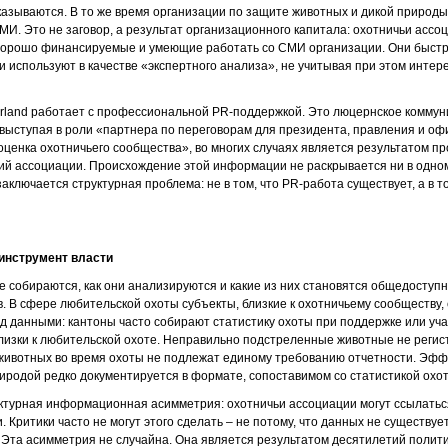
указываются. В то же время организации по защите животных и дикой природ
МИ. Это не заговор, а результат организационного капитала: охотничьи ассо
орошо финансируемые и умеющие работать со СМИ организации. Они быст
и используют в качестве «экспертного анализа», не учитывая при этом инте
zerland работает с профессиональной PR-поддержкой. Это люцернское коммун
выступая в роли «партнера по переговорам для президента, правления и офис
«оценка охотничьего сообщества», во многих случаях является результатом 
ий ассоциации. Происхождение этой информации не раскрывается ни в одно
аключается структурная проблема: не в том, что PR-работа существует, а в т
 инструмент власти
ые собираются, как они анализируются и какие из них становятся общедоступ
. В сфере любительской охоты субъекты, близкие к охотничьему сообществу,
д данными: кантоны часто собирают статистику охоты при поддержке или уча
близки к любительской охоте. Неправильно подстреленные животные не регис
ивотных во время охоты не подлежат единому требованию отчетности. Эфф
иродой редко документируется в формате, сопоставимом со статистикой охо
уктурная информационная асимметрия: охотничьи ассоциации могут ссылатьс
Критики часто не могут этого сделать – не потому, что данных не существует,
Эта асимметрия не случайна. Она является результатом десятилетий полити