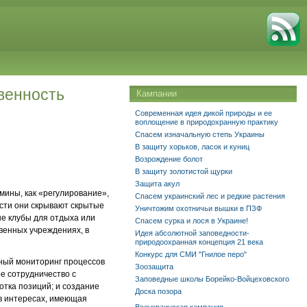
венность
Кампании
Современная идея дикой природы и ее
воплощение в природохранную практику
Спасем изначальную степь Украины
В защиту хорьков, ласок и куниц
Возрождение болот
В защиту золотистой щурки
Защита акул
мины, как «регулирование»,
Спасем украинский лес и редкие растения
ости они скрывают скрытые
Уничтожим охотничьи вышки в ПЗФ
не клубы для отдыха или
Спасем сурка и лося в Украине!
венных учреждениях, в
Идея абсолютной заповедности-
природоохранная концепция 21 века
Конкурс для СМИ "Гнилое перо"
вный мониторинг процессов
Зоозащита
е сотрудничество с
Заповедные школы Борейко-Войцеховского
тка позиций; и создание
Доска позора
 в интересах, имеющая