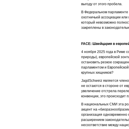
выгоду от этого пробела.
В Федеральном парламенте э
охотничьей ассоциации или 
который невозможно полност
закреплены в законодательн
FACE
: Швейцария в европе
4 ноября 2025 года в Риме 
природы), европейской зонт
остановить резкое сокращен
парламентом и Европейской 
крупных хищников?
JagdSchweiz является члено
не остаются в стороне от е
увеличение отстрела переле
конвенции, это происходит 
В национальных СМИ эта рол
акцент на «биоразнообразии
организация одновременно я
расширением законодательст
несоответствие между наци