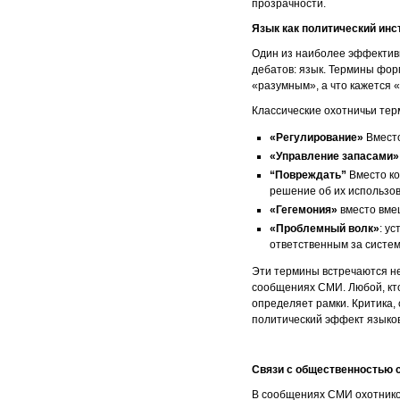
прозрачности.
Язык как политический инс
Один из наиболее эффективн
дебатов: язык. Термины фор
«разумным», а что кажется
Классические охотничьи тер
«Регулирование»
Вместо
«Управление запасами
“Повреждать”
Вместо ко
решение об их использо
«Гегемония»
вместо вме
«Проблемный волк»
: у
ответственным за систе
Эти термины встречаются не 
сообщениях СМИ. Любой, кто
определяет рамки. Критика,
политический эффект языко
Связи с общественностью с
В сообщениях СМИ охотников