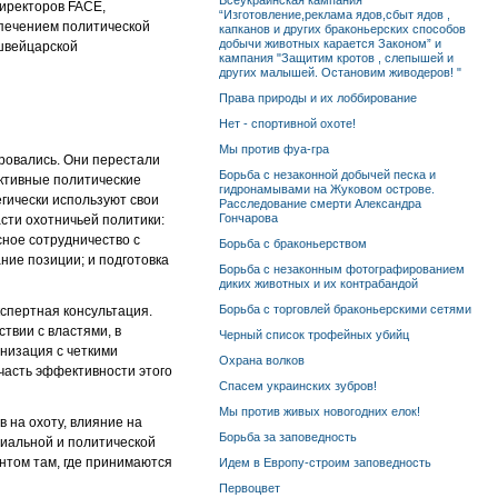
Всеукраинская кампания
директоров FACE,
“Изготовление,реклама ядов,сбыт ядов ,
спечением политической
капканов и других браконьерских способов
добычи животных карается Законом” и
 швейцарской
кампания "Защитим кротов , слепышей и
других малышей. Остановим живодеров! "
Права природы и их лоббирование
Нет - спортивной охоте!
Мы против фуа-гра
ровались. Они перестали
Борьба с незаконной добычей песка и
активные политические
гидронамывами на Жуковом острове.
гически используют свои
Расследование смерти Александра
Гончарова
асти охотничьей политики:
сное сотрудничество с
Борьба с браконьерством
ие позиции; и подготовка
Борьба с незаконным фотографированием
диких животных и их контрабандой
Борьба с торговлей браконьерскими сетями
кспертная консультация.
твии с властями, в
Черный список трофейных убийц
анизация с четкими
Охрана волков
часть эффективности этого
Спасем украинских зубров!
Мы против живых новогодних елок!
 на охоту, влияние на
Борьба за заповедность
циальной и политической
нтом там, где принимаются
Идем в Европу-строим заповедность
Первоцвет