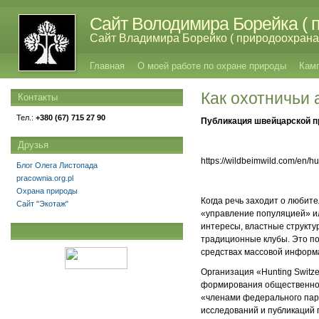
Сайт Володимира Борейка ( п
Сайт Владимира Борейко ( природоохрана,
Главная
О моей работе по охране природы
Кам
Как охотничьи 
Контакты
Тел.:
+380 (67) 715 27 90
Публикация швейцарской пр
Друзья
https://wildbeimwild.com/en/h
Блог Олега Листопада
pracownia.org.pl
Охрана природы
Когда речь заходит о любит
Сайт "Экотаж"
«управление популяцией» ил
интересы, властные структу
традиционные клубы. Это по
средствах массовой информа
Организация «Hunting Switz
формирования общественного
«членами федерального пар
исследований и публикаций 