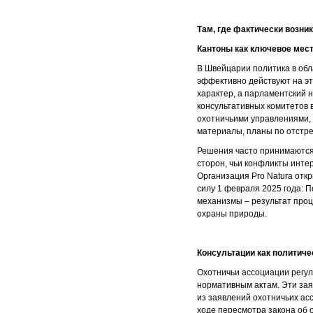
Там, где фактически возник
Кантоны как ключевое мес
В Швейцарии политика в обл
эффективно действуют на эт
характер, а парламентский 
консультативных комитетов 
охотничьими управлениями,
материалы, планы по отстр
Решения часто принимаются 
сторон, чьи конфликты инте
Организация Pro Natura отк
силу 1 февраля 2025 года: 
механизмы – результат проц
охраны природы.
Консультации как политиче
Охотничьи ассоциации регул
нормативным актам. Эти зая
из заявлений охотничьих ас
ходе пересмотра закона об 