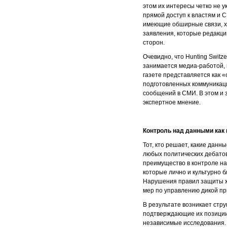
этом их интересы четко не 
прямой доступ к властям и С
имеющие обширные связи, х
заявления, которые редакци
сторон.
Очевидно, что Hunting Swit
занимается медиа-работой, 
газете представляется как 
подготовленных коммуникац
сообщений в СМИ. В этом и з
экспертное мнение.
Контроль над данными как
Тот, кто решает, какие данн
любых политических дебатов
преимущество в контроле на
которые лично и культурно 
Нарушения правил защиты ж
мер по управлению дикой пр
В результате возникает стр
подтверждающие их позиции. 
независимые исследования. 