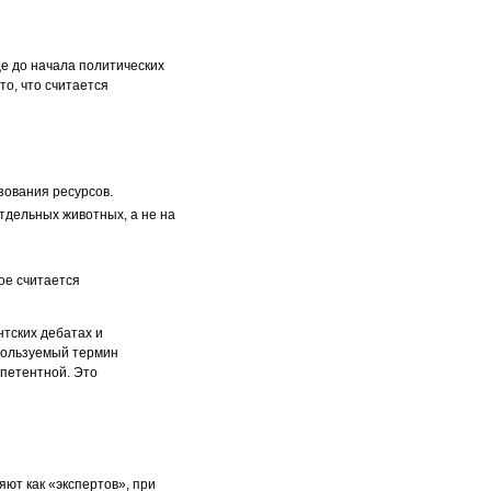
е до начала политических
то, что считается
зования ресурсов.
тдельных животных, а не на
ое считается
ких дебатах и ​​
спользуемый термин
мпетентной. Это
ют как «экспертов», при