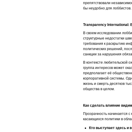
препятствовали независимом
бы неудобно для лоббистов.
Transparency
International
:
В своем исследовании лобби
структурные недостатки шве
требования к раскрытию ин
политических решений, пос
санкции за нарушения обяза
В контексте любительской о
группа интересов может ока
предполагает её общественн
корпоративной системы. Одн
жизнь и смерть десятков ты
общества в целом.
Как сделать влияние види
Прозрачность начинается с 
касающихся политики в обла
Кто выступает здесь и 