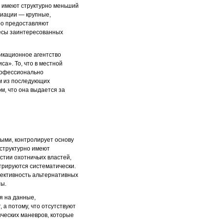
ы имеют структурно меньший
циации — крупные,
ро предоставляют
ресы заинтересованных
икационное агентство
а». То, что в местной
профессионально
м из последующих
ом, что она выдается за
ными, контролирует основу
 структурно имеют
стии охотничьих властей,
трируются систематически.
ективность альтернативных
ты.
я на данные,
 а потому, что отсутствуют
ческих маневров, которые