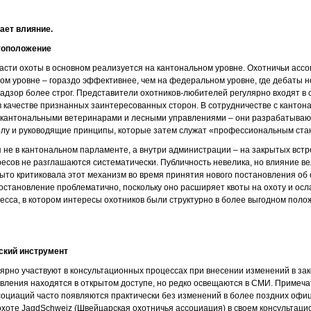
ает влияние.
тоположение
асти охоты в основном реализуется на кантональном уровне. Охотничьи ассо
ом уровне – гораздо эффективнее, чем на федеральном уровне, где дебаты 
надзор более строг. Представители охотников-любителей регулярно входят в
в качестве признанных заинтересованных сторон. В сотрудничестве с канто
 кантональными ветеринарами и лесными управлениями – они разрабатываю
елу и руководящие принципы, которые затем служат «профессиональным ста
не в кантональном парламенте, а внутри администрации – на закрытых вст
ресов не разглашаются систематически. Публичность невелика, но влияние ве
рыто критиковала этот механизм во время принятия нового постановления об 
Постановление проблематично, поскольку оно расширяет квоты на охоту и ос
есса, в котором интересы охотников были структурно в более выгодном поло
ский инструмент
ярно участвуют в консультационных процессах при внесении изменений в зак
вления находятся в открытом доступе, но редко освещаются в СМИ. Примеча
социаций часто появляются практически без изменений в более поздних офи
охоте JagdSchweiz (Швейцарская охотничья ассоциация) в своем консультац