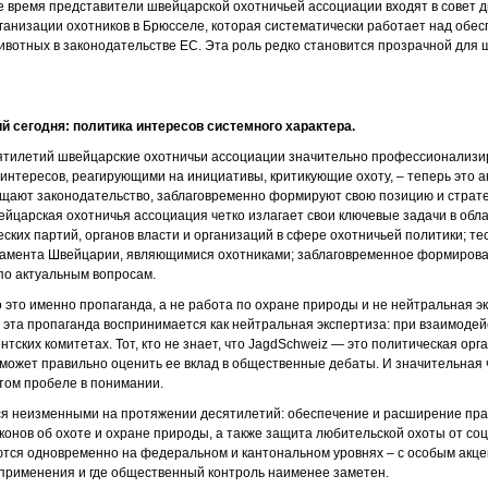
же время представители швейцарской охотничьей ассоциации входят в совет 
ганизации охотников в Брюсселе, которая систематически работает над обе
ивотных в законодательстве ЕС. Эта роль редко становится прозрачной для
й сегодня: политика интересов системного характера.
сятилетий швейцарские охотничьи ассоциации значительно профессионализи
интересов, реагирующими на инициативы, критикующие охоту, – теперь это 
щают законодательство, заблаговременно формируют свою позицию и страте
вейцарская охотничья ассоциация четко излагает свои ключевые задачи в обл
ских партий, органов власти и организаций в сфере охотничьей политики; те
амента Швейцарии, являющимися охотниками; заблаговременное формирован
по актуальным вопросам.
о это именно пропаганда, а не работа по охране природы и не нейтральная э
 эта пропаганда воспринимается как нейтральная экспертиза: при взаимодейс
ских комитетах. Тот, кто не знает, что JagdSchweiz — это политическая орг
 может правильно оценить ее вклад в общественные дебаты. И значительная 
том пробеле в понимании.
я неизменными на протяжении десятилетий: обеспечение и расширение прав
конов об охоте и охране природы, а также защита любительской охоты от со
ются одновременно на федеральном и кантональном уровнях – с особым акце
применения и где общественный контроль наименее заметен.