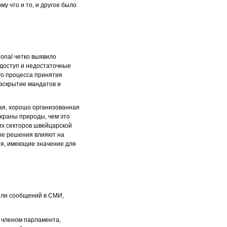
у что и то, и другое было
ional четко выявило
 доступ и недостаточные
го процесса принятия
аскрытие мандатов и
шая, хорошо организованная
охраны природы, чем это
их секторов швейцарской
мые решения влияют на
ия, имеющие значение для
 или сообщений в СМИ,
 членом парламента,