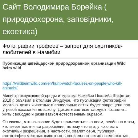
Сайт Володимира Борейка (
природоохорона, заповідники,
екоетика)
Фотографии трофеев – запрет для охотников-
любителей в Намибии
Публикация швейцарской природохранной организации Wild
beim wild
https://wildbeimwild.com/en/hunt-watch-focuses-on-people-who-kill-
animals/
Министр окружающей среды и туризма Намибии Похамба Шифетав
2018 г. объявил в столице Виндхуке, что публикация фотографий
мертвых диких животных в социальных сетях будет запрещена под
угрозой наказания по закону. Диким животным следует позволить
жить свободно и развиваться естественным образом.
Он сказал, что наказание будет применяться ко всем, особенно к тем,
кто имеет охотничьи разрешения, потому что «те, у кого есть
охотничьи разрешения, в частности, хвалят себя, публикуя
фотографии мертвых животных в социальных сетях после охоты».