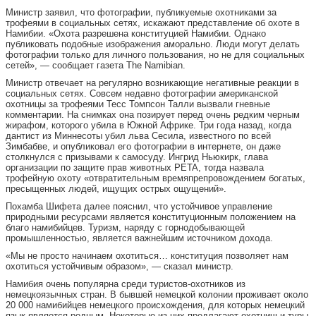
Министр заявил, что фотографии, публикуемые охотниками за
трофеями в социальных сетях, искажают представление об охоте в
Намибии. «Охота разрешена конституцией Намибии. Однако
публиковать подобные изображения аморально. Люди могут делать
фотографии только для личного пользования, но не для социальных
сетей», — сообщает газета The Namibian.
Министр отвечает на регулярно возникающие негативные реакции в
социальных сетях. Совсем недавно фотографии американской
охотницы за трофеями Тесс Томпсон Талли вызвали гневные
комментарии. На снимках она позирует перед очень редким черным
жирафом, которого убила в Южной Африке. Три года назад, когда
дантист из Миннесоты убил льва Сесила, известного по всей
Зимбабве, и опубликовал его фотографии в интернете, он даже
столкнулся с призывами к самосуду. Ингрид Ньюкирк, глава
организации по защите прав животных PETA, тогда назвала
трофейную охоту «отвратительным времяпрепровождением богатых,
пресыщенных людей, ищущих острых ощущений».
Похамба Шифета далее пояснил, что устойчивое управление
природными ресурсами является конституционным положением на
благо намибийцев. Туризм, наряду с горнодобывающей
промышленностью, является важнейшим источником дохода.
«Мы не просто начинаем охотиться… конституция позволяет нам
охотиться устойчивым образом», — сказал министр.
Намибия очень популярна среди туристов-охотников из
немецкоязычных стран. В бывшей немецкой колонии проживает около
20 000 намибийцев немецкого происхождения, для которых немецкий
язык является родным. Некоторые из них предлагают охотничьи туры