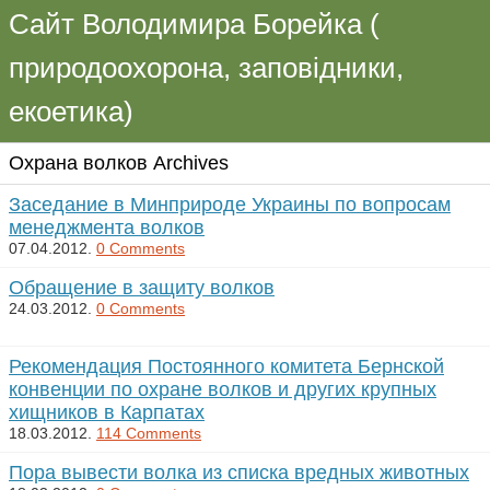
Сайт Володимира Борейка (
природоохорона, заповідники,
екоетика)
Охрана волков Archives
Заседание в Минприроде Украины по вопросам
менеджмента волков
07.04.2012.
0 Comments
Обращение в защиту волков
24.03.2012.
0 Comments
Рекомендация Постоянного комитета Бернской
конвенции по охране волков и других крупных
хищников в Карпатах
18.03.2012.
114 Comments
Пора вывести волка из списка вредных животных