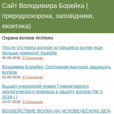
Сайт Володимира Борейка (
природоохорона, заповідники,
екоетика)
Охрана волков Archives
После отстрела волков оставшиеся волки еще
больше приносят ущерба
05.08.2018.
0 Comments
Владимир Борейко: Охотникам выгодно защищать
волков
01.08.2018.
0 Comments
Вышел очередной номер Гуманитарного
экологического журнала в защиту волков (№ 3,
2018 г.)
15.07.2018.
0 Comments
ВОЗ­ДЕЙ­СТВИЕ ВОЛ­КА НА ЧЕ­ЛО­ВЕ­ЧЕС­КУЮ ДЕЯ­