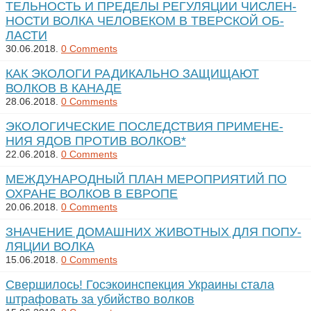
ТЕЛЬ­НОСТЬ И ПРЕ­ДЕ­ЛЫ РЕ­ГУ­ЛЯ­ЦИИ ЧИС­ЛЕН­
НОС­ТИ ВОЛ­КА ЧЕ­ЛО­ВЕ­КОМ В ТВЕРС­КОЙ ОБ­
ЛАС­ТИ
30.06.2018.
0 Comments
КАК ЭКОЛОГИ РАДИКАЛЬНО ЗАЩИЩАЮТ
ВОЛКОВ В КАНАДЕ
28.06.2018.
0 Comments
ЭКО­ЛО­ГИ­ЧЕС­КИЕ ПОС­ЛЕ­Д­СТВИЯ ПРИ­МЕ­НЕ­
НИЯ ЯДОВ ПРО­ТИВ ВОЛ­КОВ*
22.06.2018.
0 Comments
МЕЖ­ДУ­НА­РОД­НЫЙ ПЛАН МЕ­РОП­РИ­Я­ТИЙ ПО
ОХ­РА­НЕ ВОЛ­КОВ В ЕВ­РО­ПЕ
20.06.2018.
0 Comments
ЗНА­ЧЕ­НИЕ ДО­МАШ­НИХ ЖИ­ВОТ­НЫХ ДЛЯ ПО­ПУ­
ЛЯ­ЦИИ ВОЛ­КА
15.06.2018.
0 Comments
Свершилось! Госэкоинспекция Украины стала
штрафовать за убийство волков