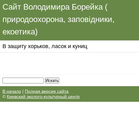
Сайт Володимира Борейка (
природоохорона, заповідники,
екоетика)
В защиту хорьков, ласок и куниц
В начало
|
Полная версия сайта
©
Киевский эколого-культурный центр