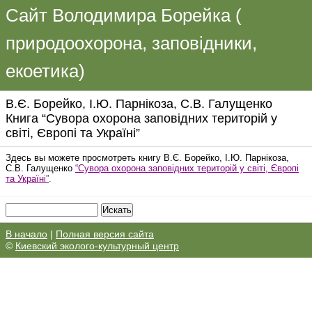
Сайт Володимира Борейка (
природоохорона, заповідники,
екоетика)
В.Є. Борейко, І.Ю. Парнікоза, С.В. Галущенко
Книга “Сувора охорона заповідних територій у
світі, Європі та Україні”
Здесь вы можете просмотреть книгу В.Є. Борейко, І.Ю. Парнікоза,
С.В. Галущенко
“Сувора охорона заповідних територій у світі, Європі
та Україні”
.
В начало
|
Полная версия сайта
©
Киевский эколого-культурный центр