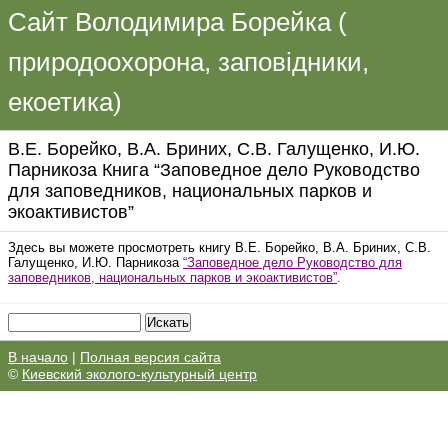
Сайт Володимира Борейка (
природоохорона, заповідники,
екоетика)
В.Е. Борейко, В.А. Бриних, С.В. Галущенко, И.Ю.
Парникоза Книга “Заповедное дело Руководство
для заповедников, национальных парков и
экоактивистов”
Здесь вы можете просмотреть книгу В.Е. Борейко, В.А. Бриних, С.В.
Галущенко, И.Ю. Парникоза
“Заповедное дело Руководство для
заповедников, национальных парков и экоактивистов”
.
В начало
|
Полная версия сайта
©
Киевский эколого-культурный центр