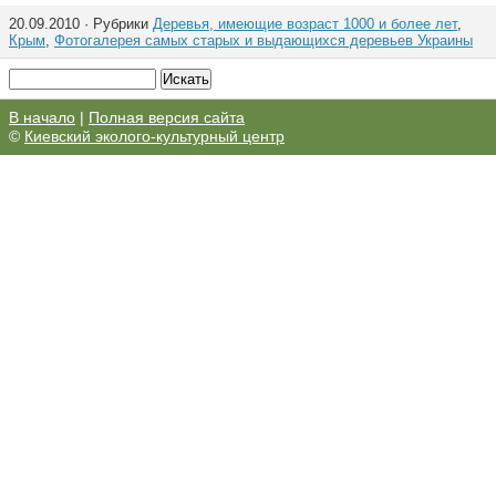
20.09.2010 · Рубрики
Деревья, имеющие возраст 1000 и более лет
,
Крым
,
Фотогалерея самых старых и выдающихся деревьев Украины
В начало
|
Полная версия сайта
©
Киевский эколого-культурный центр