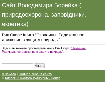
Сайт Володимира Борейка (
природоохорона, заповідники,
екоетика)
Рик Скарс Книга “Эковоины. Радикальное
движение в защиту природы”
Здесь вы можете просмотреть книгу Рик Скарс
“Эковоины.
Радикальное движение в защиту природы”
.
В начало
|
Полная версия сайта
©
Киевский эколого-культурный центр