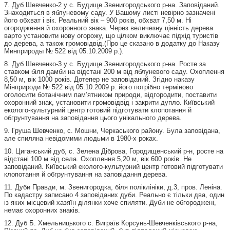
7. Дуб Шевченко-2 у с. Будище Звенигородського р-на. Заповіданий.
Знаходиться в яблуневому саду. У Вашому листі невірно зазначені
його обхват і вік. Реальний вік – 900 років, обхват 7,50 м. Ні
огородження й охоронного знака. Через величезну цінність дерева
варто установити нову огорожу, що цілком виключає підхід туристів
до дерева, а також громовідвід.(Про це сказано в додатку до Наказу
Минприроды № 522 від 05.10.2009 р.).
8. Дуб Шевченко-3 у с. Будище Звенигородського р-на. Росте за
ставком біля дамби на відстані 200 м від яблуневого саду. Охоплення
8,50 м, вік 1000 років. Дотепер не заповіданий. Згідно наказу
Мінприроди № 522 від 05.10.2009 р. його потрібно терміново
оголосити ботанічним пам’ятником природи, відгородити, поставити
охоронний знак, установити громовідвід і закрити дупло. Київський
еколого-культурний центр готовий підготувати клопотання й
обгрунтування на заповідання цього унікального дерева.
9. Груша Шевченко, с. Мошни, Черкаського району. Була заповідана,
але спиляна невідомими людьми в 1980-х роках.
10. Циганський дуб, с. Зелена Діброва, Городищенський р-н, росте на
відстані 100 м від села. Охоплення 5,20 м, вік 600 років. Не
заповіданий. Київський еколого-культурний центр готовий підготувати
клопотання й обгрунтування на заповідання дерева.
11. Дуби Правди, м. Звенигородка, біля поліклініки, д.3, пров. Леніна.
По кадастру записано 4 заповіданих дуби. Реально є тільки два, один
із яких місцевий хазяїн ділянки хоче спиляти. Дуби не обгороджені,
немає охоронних знаків.
12. Дуб Б. Хмельницького с. Виграїв Корсунь-Шевченківського р-на,