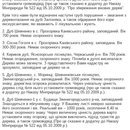
установити громовідвід (про це також сказано в додатку до Наказу
Мінприроди № 522 від 05.10.2009 р. “Про збереження вікових дерев”.
Крім того нами були відзначені наступні грубі порушення – змагання з
дереволазання на дубі Залізняка, а також обдирання його кори
екскурсантами, які вважають її лікувальною і жують.
2. Дуб Шевченко в с. Прохорівка Канівського району, заповіданий. Вік
700 років. Немає охоронного знаку.
3. Сосна Гоголя в с. Прохорівка Канівського району, заповідана. Вік
300-350 років. Немає охоронного знаку.
4. Кириков дуб, Яснозорське лісництво, Черкаський р-н. Вік 700 років.
Немає огородження, охоронного знаку. Пломба в дуплі висипалася.
Дерево може загинути. З представленого Вами кадастру не
зрозуміло, заповідане це дерево чи ні.
5. Дуб Шевченко, с. Моринці, Шевченківське лісництво,
Звенигородський р-н, заповіданий. Вік 1000 років. Немає охоронного
знаку, дерев’яна огорожа розвалилася. Через унікальну цінність
дерева слід біля нього установити громовідвід (про це також сказано
в додатку до Наказу Мінприроди № 522 від 05.10.2009 р.).
6. Дуб Шевченко-1 у с. Будище Звенигородського р-на, заповіданий.
Знаходиться в яблуневому саду. У Вашому листі невірно зазначені
його охоплення і вік. Реальний вік – 1000 років, охоплення 8,40 м.
Немає охоронного знаку. Через величезну цінність дерева варто
установити нову огорожу, що цілком виключить підхід туристів до
дерева, а також громовідвід.(Про це сказано в додатку до Наказу
Мінприроди № 522 від 05.10.2009 р.).