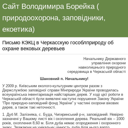
Сайт Володимира Борейка (
природоохорона, заповідники,
екоетика)
Письмо КЭКЦ в Черкасскую гособлприроду об
охране вековых деревьев
Начальнику Державного
управління охорони
навколишнього природного
середовища в Черкаській області
Шановний п. Начальнику!
У 2009 р. Київським еколого-культурним центром разом з
Держслужбою заповідної справи Мінприроди України проводилась
всеукраїнська інвентаризація найстаріших дерев. У ході цієї роботи в
Черкаській області були виявлені наступні порушення Закону України
“Про природно-заповідний фонд України” у частині охорони вікових
дерев, а також такі неточності.
1. Дуб М. Залізняка, с. Буда, Чигиринський р-н, заповіданий. Невірно
зазначені у Вашому листі вік і охоплення дерева. Реальний вік – 1000
років, охоплення 8,60 м. Біля дуба немає огородження і охоронного
знаку. Зважаючи на унікальну цінность дуба біля нього варто