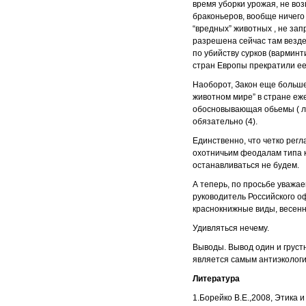
время уборки урожая, не в
браконьеров, вообще ничего
“вредных” животных , не зап
разрешена сейчас там везде,
по убийству сурков (варминт
стран Европы прекратили ее
Наоборот, Закон еще больше
животном мире” в стране еж
обосновывающая обьемы ( лим
обязательно (4).
Единственно, что четко регл
охотничьим феодалам типа к
останавливаться не будем.
А теперь, по просьбе уважа
руководитель Российского о
краснокнижные виды, весенн
Удивляться нечему.
Выводы. Вывод один и груст
является самым антиэкологи
Литература
1.Борейко В.Е.,2008, Этика 