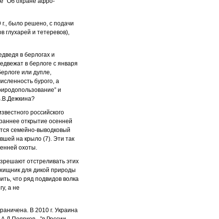
е “Об охране афро-
 г., было решено, с подачи
в глухарей и тетеревов),
едведя в берлогах и
медвежат в берлоге с января
берлоге или дупле,
численность бурого, а
риродопользование” и
В.В.Дежкина?
известного российского
 раннее открытие осенней
ается семейно-выводковый
шей на крыло (7). Эти так
сенней охоты.
разрешают отстреливать этих
й хищник для дикой природы
ить, что ряд подвидов волка
у, а не
раничена. В 2010 г. Украина