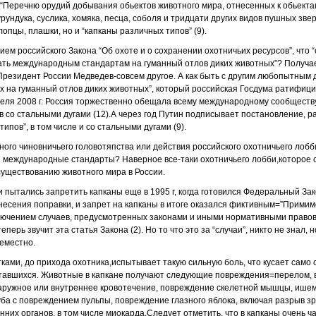
 “Перечню орудий добывания обьектов животного мира, отнесенных к обьект
рундука, суслика, хомяка, песца, соболя и тридцати других видов пушных зв
опцы, плашки, но и “капканы различных типов” (9).
нием российского Закона “Об охоте и о сохранении охотничьих ресурсов”, что
ть международным стандартам на гуманный отлов диких животных”? Получае
Президент России Медведев-совсем другое. А как быть с другим любопытны
 на гуманный отлов диких животных”, который российская Госдума ратифиц
преля 2008 г. Россия торжественно обещала всему международному сообщест
 со стальными дугами (12).А через год Путин подписывает постановление,
ипов”, в том числе и со стальными дугами (9).
ного чиновничьего головотяпства или действия российского охотничьего лобб
 и международные стандарты? Наверное все-таки охотничьего лобби,которое 
 существованию животного мира в России.
 пытались запретить капканы еще в 1995 г, когда готовился Федеральный Зак
несения поправки, и запрет на капканы в итоге оказался фиктивным=”Прим
ключением случаев, предусмотренных законами и иными нормативными правов
перь звучит эта статья Закона (2). Но то что это за “случаи”, никто не знал, 
еместно.
тками, до прихода охотника,испытывает такую сильную боль, что кусает само с
оставшихся. Животные в капкане получают следующие повреждения=перелом, 
аружное или внутреннее кровотечение, повреждение скелетной мышцы, ишем
ба с повреждением пульпы, повреждение глазного яблока, включая разрыв зр
нних органов, в том числе миокарда.Следует отметить, что в капканы очень 