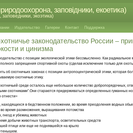
риродоохорона, заповідники, екоетика)
 заповедники, экоэтика)
пании
Издательство
Галереи
Контакт
Поддержка
хотничье законодательство России – при
окости и цинизма
нодательство с позиции экологической этики бессмысленно. Как радикальное
т полного запрещения спортивной охоты (сделав исключение только для охот
ить об охотничьих законах с позиции антропоцентрической этики, которая бо
ываемую охотничью этику.
 в охотничьей среде осталось еще небольшое количество добропорядочных, от
ыми охотниками”.Они стараются придерживаться определенных гуманных но
о отнести=
, находящихся в бедственном положении, во время преодоления водных обье
х во время размножения, выращивания потомства
к, гнезд и убежищ животных
ремя добычи животных транспорта, осветительных средств
авшей птице или еще не поднявшейся на крыло
детенышем.