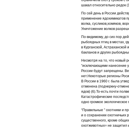
ограничила охоту сроком с о
шакал относительно редок (1
По сей день в России действ
применение ядохимикатов про
волка, сусликов,хомяков, вор
Уничтожение волков разреше
По-видимому, до сих пор дей
рыбоядных птиц в местах, г
в Курганской, Астраханской
бакланов и других рыбоядны
Несмотря на то, что новый 
“исключающими нанесение ущ
России будут запрещены. Ве
нет.Некоторые регионы Роси
В России в 1960 г. была утв
отменена (подчеркну-отмене
ядов) (6).То-есть почти пол
Катастрофические последств
одно громкое экологическое 
“Правильные ” охотники и п
и о сохранении охотничьих 
существенного, кроме общих
охотживотных= не защитил и