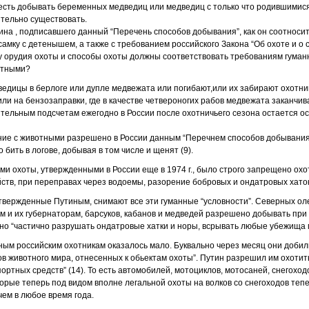
-есть добывать беременных медведиц или медведиц с только что родившими
тельно существовать.
ина , подписавшего данный “Перечень способов добывания”, как он соотносит
самку с детенышем, а также с требованием российского Закона “Об охоте и о
му орудия охоты и способы охоты должны соответствовать требованиям гума
отными?
едицы в берлоге или дупле медвежата или погибают,или их забирают охотни
ли на бензозаправки, где в качестве четвероногих рабов медвежата заканчив
ительным подсчетам ежегодно в России после охотничьего сезона остается о
ие с животными разрешено в России данным “Перечнем способов добывания”
 бить в логове, добывая в том числе и щенят (9).
 охоты, утвержденными в России еще в 1974 г., было строго запрещено охо
ств, при переправах через водоемы, разорение бобровых и ондатровых хаток 
твержденные Путиным, снимают все эти гуманные “условности”. Северных ол
ам и их губернаторам, барсуков, кабанов и медведей разрешено добывать пр
жно “частично разрушать ондатровые хатки и норы, всрывать любые убежища 
чным российским охотникам оказалось мало. Буквально через месяц они доби
в животного мира, отнесенных к обьектам охоты”. Путин разрешил им охотить
ортных средств” (14). То есть автомобилей, мотоциклов, мотосаней, снегохо
орые теперь под видом вполне легальной охоты на волков со снегоходов тепе
чем в любое время года.