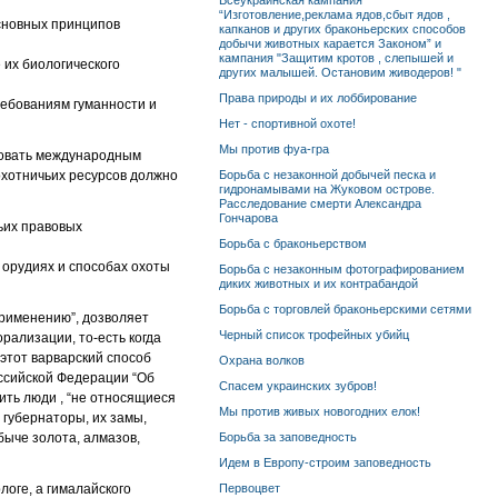
Всеукраинская кампания
“Изготовление,реклама ядов,сбыт ядов ,
основных принципов
капканов и других браконьерских способов
добычи животных карается Законом” и
кампания "Защитим кротов , слепышей и
 их биологического
других малышей. Остановим живодеров! "
Права природы и их лоббирование
ребованиям гуманности и
Нет - спортивной охоте!
Мы против фуа-гра
твовать международным
 охотничьих ресурсов должно
Борьба с незаконной добычей песка и
гидронамывами на Жуковом острове.
Расследование смерти Александра
Гончарова
ьих правовых
Борьба с браконьерством
 орудиях и способах охоты
Борьба с незаконным фотографированием
диких животных и их контрабандой
Борьба с торговлей браконьерскими сетями
применению”, дозволяет
Черный список трофейных убийц
рализации, то-есть когда
 этот варварский способ
Охрана волков
оссийской Федерации “Об
Спасем украинских зубров!
ить люди , “не относящиеся
Мы против живых новогодних елок!
 губернаторы, их замы,
ыче золота, алмазов,
Борьба за заповедность
Идем в Европу-строим заповедность
логе, а гималайского
Первоцвет