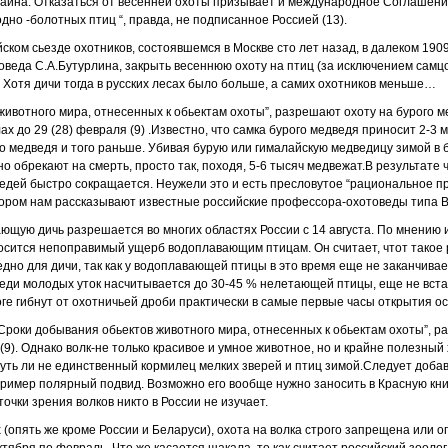
аина. Отказаться от весенней охоты призывает и международное Соглашени
но -болотных птиц “, правда, не подписанное Россией (13).
ском сьезде охотников, состоявшемся в Москве сто лет назад, в далеком 1909
оведа С.А.Бутурлина, закрыть весеннюю охоту на птиц (за исключением самцо
. Хотя дичи тогда в русских лесах было больше, а самих охотников меньше…
животного мира, отнесенных к обьектам охоты”, разрешают охоту на бурого м
ах до 29 (28) февраля (9) .Известно, что самка бурого медведя приносит 2-3 
го медведя и того раньше. Убивая бурую или гималайскую медведицу зимой в 
о обрекают на смерть, просто так, походя, 5-6 тысяч медвежат.В результате 
едей быстро сокращается. Неужели это и есть пресловутое “рациональное п
тором нам рассказывают известные российские профессора-охотоведы типа 
ющую дичь разрешается во многих областях России с 14 августа. По мнению 
носится непоправимый ущерб водоплавающим птицам. Он считает, чтот такое
редно для дичи, так как у водоплавающей птицы в это время еще не заканчив
реди молодых уток насчитывается до 30-45 % нелетающей птицы, еще не встав
оге гибнут от охотничьей дроби практически в самые первые часы открытия о
 “Сроки добывания обьектов животного мира, отнесенных к обьектам охоты”, 
(9). Однако волк-не только красивое и умное животное, но и крайне полезны
чуть ли не единственный кормилец мелких зверей и птиц зимой.Следует добав
ример полярный подвид. Возможно его вообще нужно заносить в Красную книг
точки зрения волков никто в России не изучает.
 (опять же кроме России и Беларуси), охота на волка строго запрещена или ог