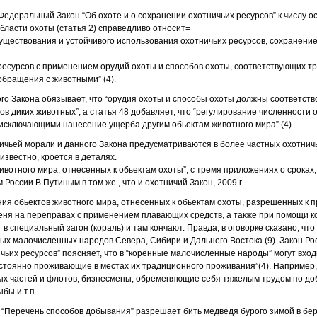
 Федеральный Закон “Об охоте и о сохранении охотничьих ресурсов” к числу 
бласти охоты (статья 2) справедливо относит=
существования и устойчивого использования охотничьих ресурсов, сохранение
ресурсов с применением орудий охоты и способов охоты, соответствующих т
бращения с животными” (4).
ного Закона обязывает, что “орудия охоты и способы охоты должны соответс
ов диких животных”, а статья 48 добавляет, что “регулирование численности
исключающими нанесение ущерба другим обьектам животного мира” (4).
ичьей морали и данного Закона предусматриваются в более частных охотнич
известно, кроется в деталях.
вотного мира, отнесенных к обьектам охоты”, с тремя приложениях о сроках,
оссии В.Путиным в том же , что и охотничий Закон, 2009 г.
ия обьектов животного мира, отнесенных к обьектам охоты, разрешенных к 
леня на переправах с применением плавающих средств, а также при помощи ко
в специальный загон (кораль) и там кончают. Правда, в оговорке сказано, что
ых малочисленных народов Севера, Сибири и Дальнего Востока (9). Закон Р
чьих ресурсов” поясняет, что в “коренные малочисленные народы” могут вход
остоянно проживающие в местах их традиционного проживания”(4). Например,
ых частей и флотов, бизнесмены, обременяющие себя тяжелым трудом по доб
ыбы и т.п.
й “Перечень способов добывания” разрешает бить медведя бурого зимой в бер