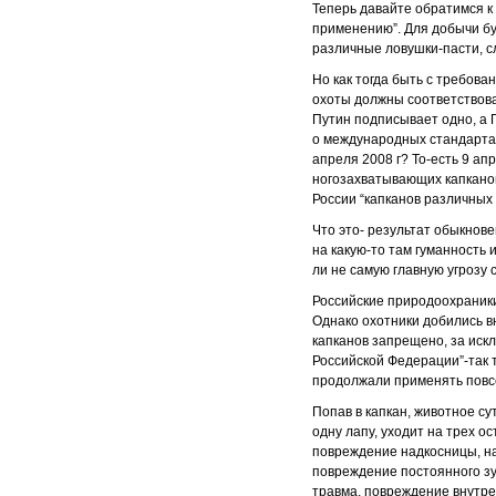
Теперь давайте обратимся к
применению”. Для добычи бу
различные ловушки-пасти, сл
Но как тогда быть с требова
охоты должны соответствова
Путин подписывает одно, а 
о международных стандартах
апреля 2008 г? То-есть 9 а
ногозахватывающих капканов
России “капканов различных т
Что это- результат обыкнове
на какую-то там гуманность
ли не самую главную угрозу
Российские природоохраники
Однако охотники добились в
капканов запрещено, за ис
Российской Федерации”-так те
продолжали применять повс
Попав в капкан, животное су
одну лапу, уходит на трех 
повреждение надкосницы, н
повреждение постоянного зу
травма, повреждение внутре