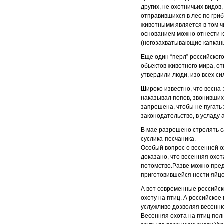
других, не охотничьих видов
отправившихся в лес по гриб
животнымм является в том ч
основанием можно отнести к
(ногозахватывающие капканы
Еще один “перл” российского
обьектов животного мира, от
утвердили люди, изо всех с
Широко известно, что весна
наказывал попов, звонивших
запрешена, чтобы не пугать
законодательство, в усладу 
В мае разрешено стрелять с
суслика-песчаника.
Особый вопрос о весенней о
доказано, что весенняя охот
потомство.Разве можно предс
приготовившейся нести яйц
А вот современные российск
охоту на птиц. А российское
услужливо дозволяя весенню
Весенняя охота на птиц полн