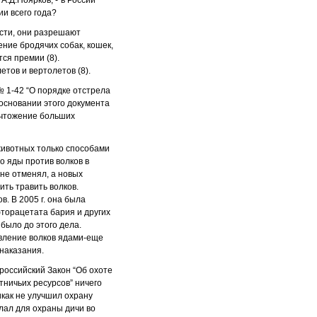
А.Д.Поярков, -”в России
ии всего года?
ости, они разрешают
ение бродячих собак, кошек,
тся премии (8).
тов и вертолетов (8).
№ 1-42 “О порядке отстрела
 основании этого документа
ичтожение больших
животных только способами
о яды против волков в
не отменял, а новых
ить травить волков.
. В 2005 г. она была
фторацетата бария и других
 было до этого дела.
авление волков ядами-еще
 наказания.
российский Закон “Об охоте
тничьих ресурсов” ничего
икак не улучшил охрану
лал для охраны дичи во