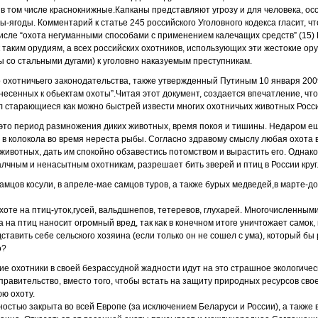
, в том числе краснокнижные.Капканы представляют угрозу и для человека, ос
ы-ягоды. Комментарий к статье 245 российского Уголовного кодекса гласит, 
исле “охота негуманными способами с применением калечащих средств” (15)
 таким орудиям, а всех российских охотников, использующих эти жестокие ор
 со стальными дугами) к уголовно наказуемым преступникам.
 охотничьего законодательства, также утвержденный Путиным 10 января 2009 
несенных к обьектам охоты”.Читая этот документ, создается впечатление, что
ил старающиеся как можно быстрей извести многих охотничьих животных Росс
-это период размножения диких животных, время покоя и тишины. Недаром 
 в колокола во время нереста рыбы. Согласно здравому смыслу любая охота
 животных, дать им спокойно обзавестись потомством и вырастить его. Однак
алчным и ненасытным охотникам, разрешает бить зверей и птиц в России круг
амцов косули, в апреле-мае самцов туров, а также бурых медведей,в марте-д
хоте на птиц-уток,гусей, вальдшнепов, тетеревов, глухарей. Многочисленны
а на птиц наносит огромный вред, так как в конечном итоге уничтожает самок,
тавить себе сельского хозяина (если только он не сошел с ума), который бы 
о?
ие охотники в своей безрассудной жадности идут на это страшное экологич
 правительство, вместо того, чтобы встать на защиту природных ресурсов свое
ю охоту.
остью закрыта во всей Европе (за исключением Беларуси и России), а также в