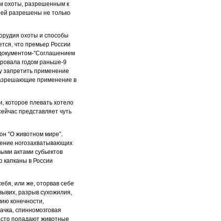
ам охоты, разрешенным к
ерей разрешены не только
 “орудия охоты и способы
тся, что премьер России
м документом-”Соглашением
ировала годом раньше-9
ву запретить применение
 разрешающие применение в
и, которое плевать хотело
сейчас представляет чуть
он “О животном мире”.
имение ногозахватывающих
ыми актами субьектов
но капканы в России
ебя, или же, оторвав себе
вывих, разрыв сухожилия,
ию конечности,
ачка, спинномозговая
часто попадают животные