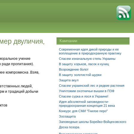
мер двуличия,
Кампании
Современная идея дикой природы и ее
воплощение в природохранную практику
 моральное учение
Спасем изначальную степь Украины
ы ради пропитания).
В защиту хорьков, ласок и куниц
Возрождение болот
лее компромисна .Взяв,
В защиту золотистой щурки
Защита акул
Спасем украинский лес и редкие растения
ветственных людей,
Уничтожим охотничьи вышки в ПЗФ
рм и традиций добычи
Спасем сурка и лося в Украине!
Идея абсолютной заповедности-
ктов
природоохранная концепция 21 века
Конкурс для СМИ "Гнилое перо"
Зоозащита
Заповедные школы Борейко-Войцеховского
Доска позора