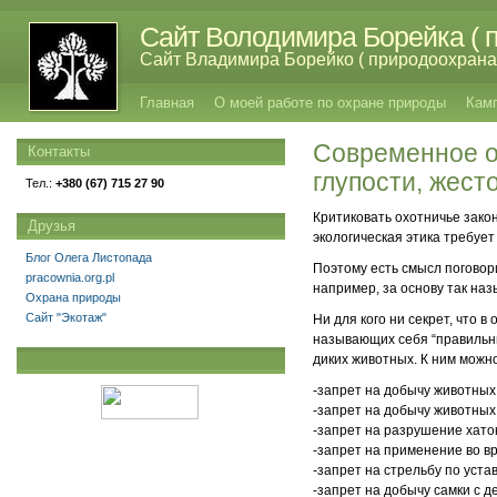
Сайт Володимира Борейка ( п
Сайт Владимира Борейко ( природоохрана,
Главная
О моей работе по охране природы
Кам
Современное о
Контакты
глупости, жест
Тел.:
+380 (67) 715 27 90
Критиковать охотничье зако
Друзья
экологическая этика требуе
Блог Олега Листопада
Поэтому есть смысл поговор
pracownia.org.pl
например, за основу так наз
Охрана природы
Сайт "Экотаж"
Ни для кого ни секрет, что
называющих себя “правильн
диких животных. К ним можн
-запрет на добычу животных
-запрет на добычу животны
-запрет на разрушение хато
-запрет на применение во в
-запрет на стрельбу по уст
-запрет на добычу самки с 