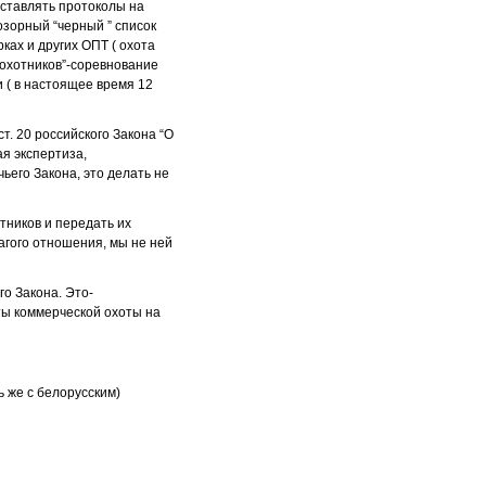
ставлять протоколы на
озорный “черный ” список
ках и других ОПТ ( охота
 охотников”-соревнование
и ( в настоящее время 12
. 20 российского Закона “О
я экспертиза,
ьего Закона, это делать не
тников и передать их
агого отношения, мы не ней
го Закона. Это-
ты коммерческой охоты на
 же с белорусским)