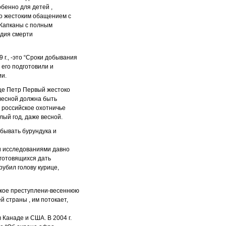
обенно для детей ,
что жестоким обащением с
 Капканы с полным
удия смерти
г., -это “Сроки добывания
 его подготовили и
ии.
еще Петр Первый жестоко
 весной должна быть
о российское охотничье
лый год, даже весной.
обывать бурундука и
ми исследованиями давно
 готовящихся дать
рубил голову курице,
еское преступлени-весеннюю
й страны , им потокает,
 Канаде и США. В 2004 г.