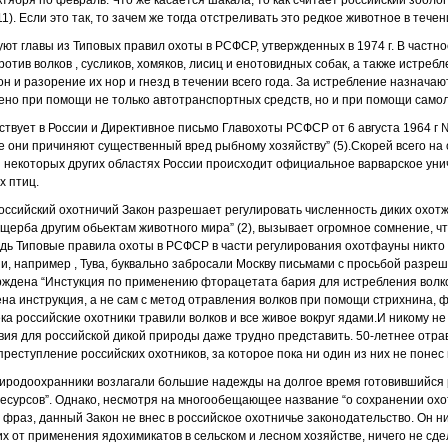
ктября по февраль. Что же касается шакала, то как считает российский зоолог 
1). Если это так, то зачем же тогда отстреливать это редкое животное в течен
уют главы из Типовых правил охоты в РСФСР, утвержденных в 1974 г. В частн
тив волков , сусликов, хомяков, лисиц и енотовидных собак, а также истребл
он и разорение их нор и гнезд в течении всего года. За истребление назначаю
но при помощи не только автотранспортных средств, но и при помощи самоле
ствует в России и Директивное письмо Главохоты РСФСР от 6 августа 1964 г 
де они причиняют существенный вред рыбному хозяйству” (5).Скорей всего на
 и некоторых других областях России происходит официальное варварское ун
х птиц.
российский охотничий Закон разрешает регулировать численность диких охот
ерба другим обьектам животного мира” (2), вызывает огромное сомнение, чт
дь Типовые правила охоты в РСФСР в части регулирования охотфауны никто 
и, например , Тува, буквально забросали Москву письмами с просьбой разреш
ерждена “Инстукция по применению фторацетата бария для истребления волков
на инструкция, а не сам с метод отравления волков при помощи стрихнина, 
века российские охотники травили волков и все живое вокруг ядами.И никому не
ия для российской дикой природы даже трудно представить. 50-летнее отр
преступление российских охотников, за которое пока ни один из них не понес
риродоохранники возлагали большие надежды на долгое время готовившийся 
ресурсов”. Однако, несмотря на многообещающее название “о сохранении охо
 фраз, данный Закон не внес в российское охотничье законодательство. Он н
х от применения ядохимикатов в сельском и лесном хозяйстве, ничего не сде