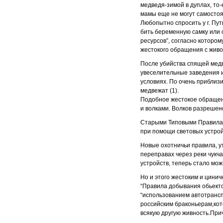
медведя-зимой в дуплах, то
мамы еще не могут самостоя
Любопытно спросить у г. Пут
бить беременную самку или 
ресурсов”, согласно которо
жестокого обращения с жив
После убийства спящей медв
увеселительные заведения и
условиях. По очень приблиз
медвежат (1).
Подобное жестокое обращен
и волками. Волков разрешено
Старыми Типовыми Правилами
при помощи световых устрой
Новые охотничьи правила, у
переправах через реки чукч
устройств, теперь стало мо
Но и этого жестоким и цини
“Правила добывания обьекто
“использованием автотрансп
российским браконьерам,кот
всякую другую живность.При