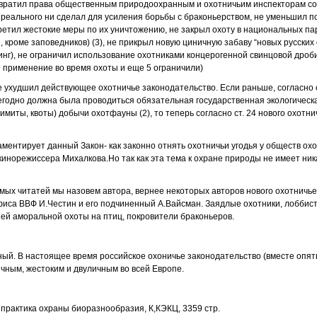
озвратил права общественным природоохранным и охотничьим инспекторам со
 реального ни сделал для усиления борьбы с браконьерством, не уменьшил п
ретил жестокие меры по их уничтожению, не закрыл охоту в национальных пар
 кроме заповедников) (3), не прикрыл новую циничную забаву “новых русских
инг), не ограничил использование охотниками концерогенной свинцовой дроб
 применение во время охоты и еще 5 ограничили)
 ухудшил действующее охотничье законодательство. Если раньше, согласно ст
егодно должна была проводиться обязательная государственная экологическа
иты, квоты) добычи охотфауны (2), то теперь согласно ст. 24 нового охотнич
аментирует данный Закон- как законно отнять охотничьи угодья у обществ охо
инорежиссера Михалкова.Но так как эта тема к охране природы не имеет ник
емых читатей мы назовем автора, вернее некоторых авторов нового охотничье
фиса ВВФ И.Честин и его подчиненный А.Вайсман. Заядлые охотники, лоббис
ей аморальной охоты на птиц, покровители браконьеров.
ный. В настоящее время российское охоничье законодательство (вместе опять
чным, жестоким и двуличным во всей Европе.
и практика охраны биоразнообразия, К,КЭКЦ, 3359 стр.