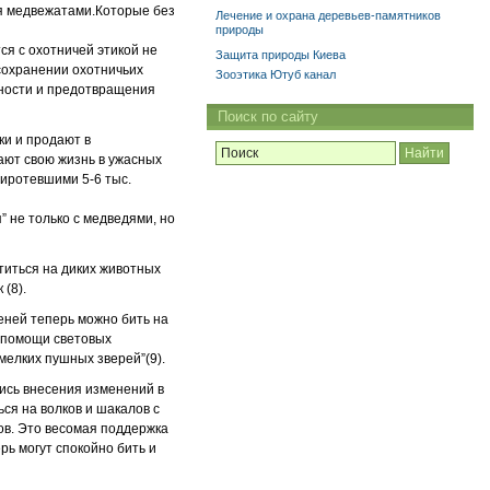
ся медвежатами.Которые без
Лечение и охрана деревьев-памятников
природы
ся с охотничей этикой не
Защита природы Киева
 сохранении охотничьих
Зооэтика Ютуб канал
нности и предотвращения
Поиск по сайту
ки и продают в
ают свою жизнь в ужасных
сиротевшими 5-6 тыс.
 не только с медведями, но
титься на диких животных
(8).
еней теперь можно бить на
и помощи световых
мелких пушных зверей”(9).
лись внесения изменений в
ся на волков и шакалов с
дов. Это весомая поддержка
рь могут спокойно бить и