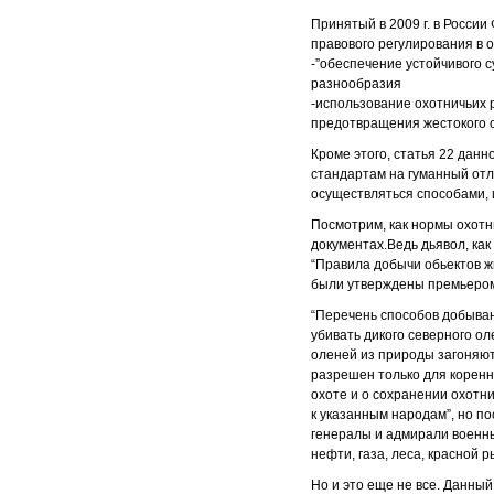
Принятый в 2009 г. в России
правового регулирования в о
-”обеспечение устойчивого 
разнообразия
-использование охотничьих 
предотвращения жестокого о
Кроме этого, статья 22 дан
стандартам на гуманный отл
осуществляться способами, 
Посмотрим, как нормы охотн
документах.Ведь дьявол, как 
“Правила добычи обьектов жи
были утверждены премьером Р
“Перечень способов добыван
убивать дикого северного о
оленей из природы загоняют 
разрешен только для коренн
охоте и о сохранении охотни
к указанным народам”, но п
генералы и адмирали военн
нефти, газа, леса, красной р
Но и это еще не все. Данны