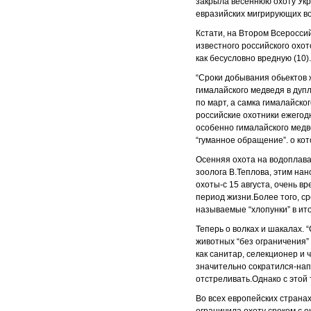
закрыла весеннюю охоту Укр
евразийских мигрирующих вод
Кстати, на Втором Всероссий
известного российского охот
как бесусловно вредную (10)
“Сроки добывания обьектов 
гималайского медведя в дупл
по март, а самка гималайско
российские охотники ежегодн
особенно гималайского медв
“гуманное обращение”. о ко
Осенняя охота на водоплава
зоолога В.Теплова, этим на
охоты-с 15 августа, очень в
период жизни.Более того, с
называемые “хлопунки” в ит
Теперь о волках и шакалах.
животных “без ограничения” 
как санитар, селекционер и 
значительно сократился-нап
отстреливать.Однако с этой 
Во всех европейских странах