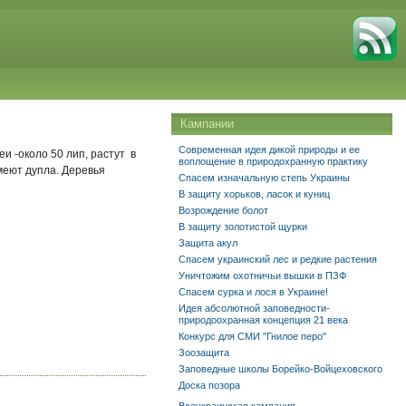
Кампании
Современная идея дикой природы и ее
еи -около 50 лип, растут в
воплощение в природохранную практику
меют дупла. Деревья
Спасем изначальную степь Украины
В защиту хорьков, ласок и куниц
Возрождение болот
В защиту золотистой щурки
Защита акул
Спасем украинский лес и редкие растения
Уничтожим охотничьи вышки в ПЗФ
Спасем сурка и лося в Украине!
Идея абсолютной заповедности-
природоохранная концепция 21 века
Конкурс для СМИ "Гнилое перо"
Зоозащита
Заповедные школы Борейко-Войцеховского
Доска позора