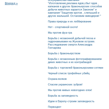
Всеукраинская кампания
Вперед »
“Изготовление,реклама ядов,сбыт ядов ,
капканов и других браконьерских способов
добычи животных карается Законом” и
кампания "Защитим кротов , слепышей и
других малышей. Остановим живодеров! "
Права природы и их лоббирование
Нет - спортивной охоте!
Мы против фуа-гра
Борьба с незаконной добычей песка и
гидронамывами на Жуковом острове.
Расследование смерти Александра
Гончарова
Борьба с браконьерством
Борьба с незаконным фотографированием
диких животных и их контрабандой
Борьба с торговлей браконьерскими сетями
Черный список трофейных убийц
Охрана волков
Спасем украинских зубров!
Мы против живых новогодних елок!
Борьба за заповедность
Идем в Европу-строим заповедность
Первоцвет