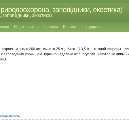
риродоохорона, заповідники, екоетика)
 заповедники, экоэтика)
пании
Издательство
Галереи
Контакт
Поддержка
озрастом около 200 лет, высота 25 м., обхват 3-3,5 м., с каждой стороны алл
 с заповедным урочищем Турчино недалеко от г.Богуслав. Некоторые липы и
ния.
вская область