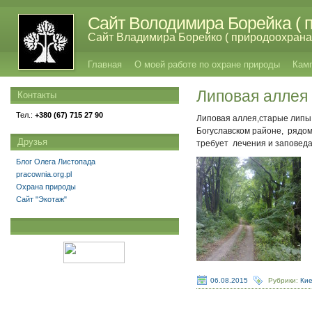
Сайт Володимира Борейка ( п
Сайт Владимира Борейко ( природоохрана,
Главная
О моей работе по охране природы
Кам
Липовая аллея
Контакты
Тел.:
+380 (67) 715 27 90
Липовая аллея,старые липы в
Богуславском районе, рядом
Друзья
требует лечения и заповеда
Блог Олега Листопада
pracownia.org.pl
Охрана природы
Сайт "Экотаж"
06.08.2015
Рубрики:
Кие