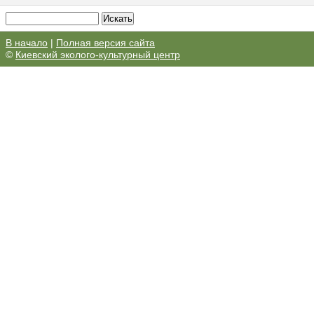
В начало
|
Полная версия сайта
©
Киевский эколого-культурный центр