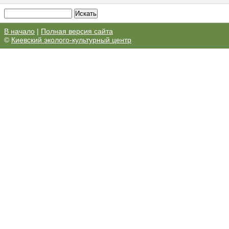
В начало
|
Полная версия сайта
©
Киевский эколого-культурный центр