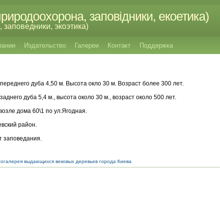
риродоохорона, заповідники, екоетика)
 заповедники, экоэтика)
пании
Издательство
Галереи
Контакт
Поддержка
переднего дуба 4,50 м. Высота окло 30 м. Возраст более 300 лет.
заднего дуба 5,4 м., высота около 30 м., возраст около 500 лет.
возле дома 60\1 по ул.Ягодная.
евский район.
т заповедания.
огалерея выдающихся вековых деревьев города Киева