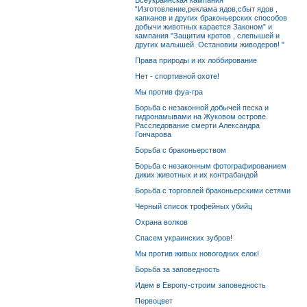
Всеукраинская кампания
“Изготовление,реклама ядов,сбыт ядов ,
капканов и других браконьерских способов
добычи животных карается Законом” и
кампания "Защитим кротов , слепышей и
других малышей. Остановим живодеров! "
Права природы и их лоббирование
Нет - спортивной охоте!
Мы против фуа-гра
Борьба с незаконной добычей песка и
гидронамывами на Жуковом острове.
Расследование смерти Александра
Гончарова
Борьба с браконьерством
Борьба с незаконным фотографированием
диких животных и их контрабандой
Борьба с торговлей браконьерскими сетями
Черный список трофейных убийц
Охрана волков
Спасем украинских зубров!
Мы против живых новогодних елок!
Борьба за заповедность
Идем в Европу-строим заповедность
Первоцвет