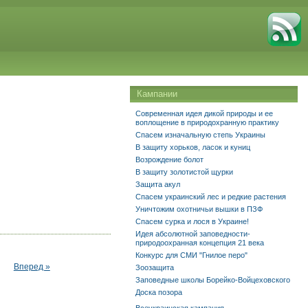
Кампании
Современная идея дикой природы и ее
воплощение в природохранную практику
Спасем изначальную степь Украины
В защиту хорьков, ласок и куниц
Возрождение болот
В защиту золотистой щурки
Защита акул
Спасем украинский лес и редкие растения
Уничтожим охотничьи вышки в ПЗФ
Спасем сурка и лося в Украине!
Идея абсолютной заповедности-
природоохранная концепция 21 века
Конкурс для СМИ "Гнилое перо"
Вперед »
Зоозащита
Заповедные школы Борейко-Войцеховского
Доска позора