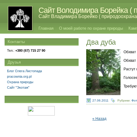
Сайт Володимира Борейка ( п
Сайт Владимира Борейко ( природоохрана,
Главная
О моей работе по охране природы
Кам
Два дуба
Контакты
Тел.:
+380 (67) 715 27 90
Обхват 
Обхват 
Друзья
Растут 
Блог Олега Листопада
pracownia.org.pl
Голосе
Охрана природы
Требую
Сайт "Экотаж"
27.06.2011
Рубрики:
Фот
« Назад