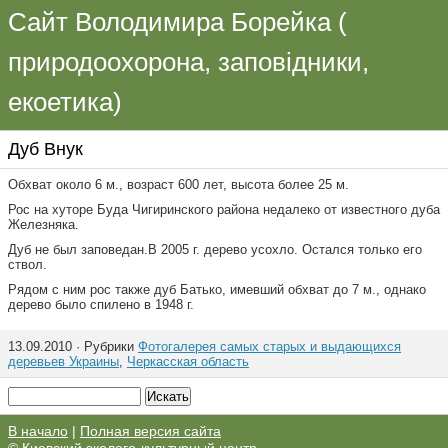
Сайт Володимира Борейка (
природоохорона, заповідники,
екоетика)
Дуб Внук
Обхват около 6 м., возраст 600 лет, высота более 25 м.
Рос на хуторе Буда Чигиринского района недалеко от известного дуба
Железняка.
Дуб не был заповедан.В 2005 г. дерево усохло. Остался только его
ствол.
Рядом с ним рос также дуб Батько, имевший обхват до 7 м., однако
дерево было спилено в 1948 г.
13.09.2010 · Рубрики
Фотогалерея самых старых и выдающихся
деревьев Украины
,
Черкасская область
В начало
|
Полная версия сайта