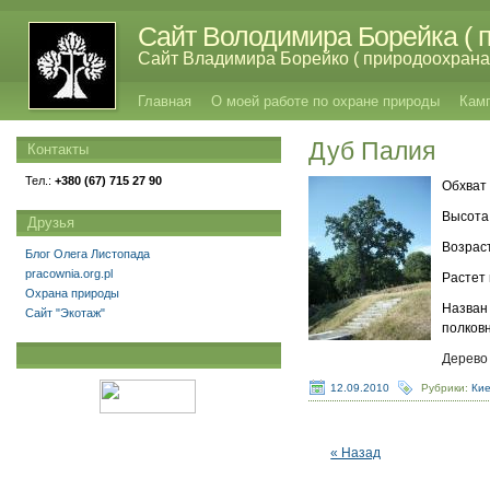
Сайт Володимира Борейка ( п
Сайт Владимира Борейко ( природоохрана,
Главная
О моей работе по охране природы
Кам
Дуб Палия
Контакты
Тел.:
+380 (67) 715 27 90
Обхват 
Высота 
Друзья
Возраст
Блог Олега Листопада
pracownia.org.pl
Растет 
Охрана природы
Назван 
Сайт "Экотаж"
полков
Дерево
12.09.2010
Рубрики:
Кие
« Назад