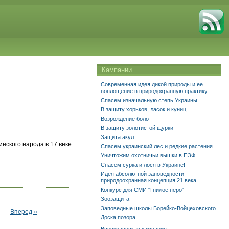
Кампании
Современная идея дикой природы и ее
воплощение в природохранную практику
Спасем изначальную степь Украины
В защиту хорьков, ласок и куниц
Возрождение болот
В защиту золотистой щурки
Защита акул
нского народа в 17 веке
Спасем украинский лес и редкие растения
Уничтожим охотничьи вышки в ПЗФ
Спасем сурка и лося в Украине!
Идея абсолютной заповедности-
природоохранная концепция 21 века
Конкурс для СМИ "Гнилое перо"
Зоозащита
Заповедные школы Борейко-Войцеховского
Вперед »
Доска позора