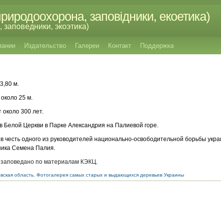
риродоохорона, заповідники, екоетика)
 заповедники, экоэтика)
пании
Издательство
Галереи
Контакт
Поддержка
3,80 м.
около 25 м.
 около 300 лет.
в Белой Церкви в Парке Александрия на Палиевой горе.
в честь одного из руководителей национально-освободительной борьбы украи
ника Семена Палия.
 заповедано по материалам КЭКЦ.
вская область
,
Фотогалерея самых старых и выдающихся деревьев Украины