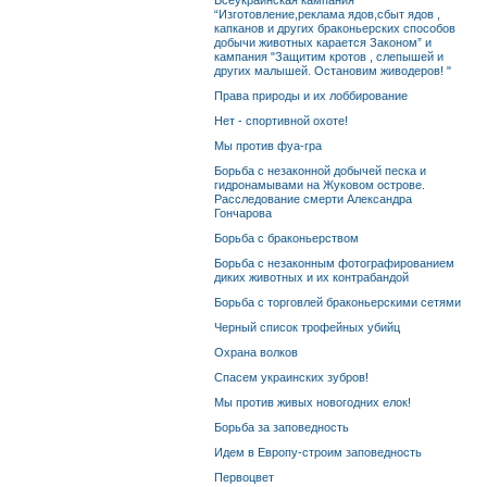
Всеукраинская кампания
“Изготовление,реклама ядов,сбыт ядов ,
капканов и других браконьерских способов
добычи животных карается Законом” и
кампания "Защитим кротов , слепышей и
других малышей. Остановим живодеров! "
Права природы и их лоббирование
Нет - спортивной охоте!
Мы против фуа-гра
Борьба с незаконной добычей песка и
гидронамывами на Жуковом острове.
Расследование смерти Александра
Гончарова
Борьба с браконьерством
Борьба с незаконным фотографированием
диких животных и их контрабандой
Борьба с торговлей браконьерскими сетями
Черный список трофейных убийц
Охрана волков
Спасем украинских зубров!
Мы против живых новогодних елок!
Борьба за заповедность
Идем в Европу-строим заповедность
Первоцвет