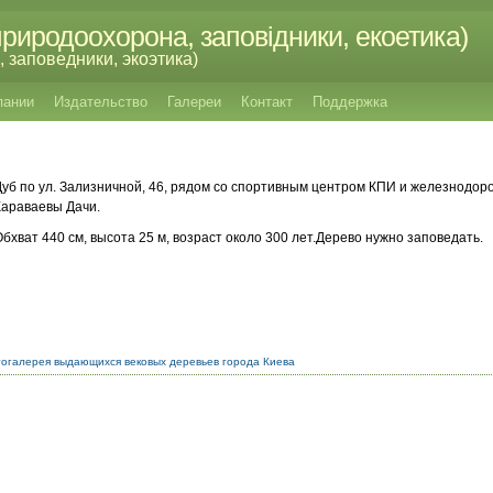
риродоохорона, заповідники, екоетика)
 заповедники, экоэтика)
пании
Издательство
Галереи
Контакт
Поддержка
Дуб по ул. Зализничной, 46, рядом со спортивным центром КПИ и железнодо
Караваевы Дачи.
Обхват 440 см, высота 25 м, возраст около 300 лет.Дерево нужно заповедать.
огалерея выдающихся вековых деревьев города Киева