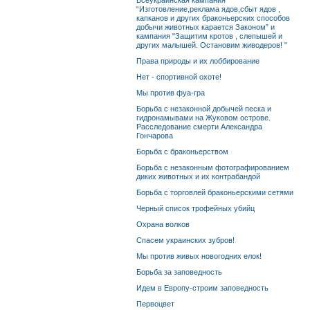
Всеукраинская кампания
“Изготовление,реклама ядов,сбыт ядов ,
капканов и других браконьерских способов
добычи животных карается Законом” и
кампания "Защитим кротов , слепышей и
других малышей. Остановим живодеров! "
Права природы и их лоббирование
Нет - спортивной охоте!
Мы против фуа-гра
Борьба с незаконной добычей песка и
гидронамывами на Жуковом острове.
Расследование смерти Александра
Гончарова
Борьба с браконьерством
Борьба с незаконным фотографированием
диких животных и их контрабандой
Борьба с торговлей браконьерскими сетями
Черный список трофейных убийц
Охрана волков
Спасем украинских зубров!
Мы против живых новогодних елок!
Борьба за заповедность
Идем в Европу-строим заповедность
Первоцвет