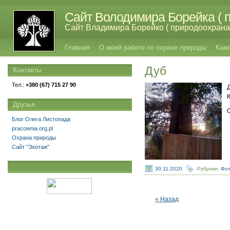
Сайт Володимира Борейка ( п
Сайт Владимира Борейко ( природоохрана,
Главная
О моей работе по охране природы
Кам
Дуб
Контакты
Тел.:
+380 (67) 715 27 90
Друзья
Блог Олега Листопада
pracownia.org.pl
Охрана природы
Сайт "Экотаж"
30.11.2020
Рубрики:
Фот
« Назад