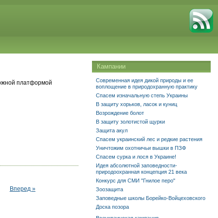
Кампании
Современная идея дикой природы и ее
рожной платформой
воплощение в природохранную практику
Спасем изначальную степь Украины
В защиту хорьков, ласок и куниц
Возрождение болот
В защиту золотистой щурки
Защита акул
Спасем украинский лес и редкие растения
Уничтожим охотничьи вышки в ПЗФ
Спасем сурка и лося в Украине!
Идея абсолютной заповедности-
природоохранная концепция 21 века
Конкурс для СМИ "Гнилое перо"
Вперед »
Зоозащита
Заповедные школы Борейко-Войцеховского
Доска позора