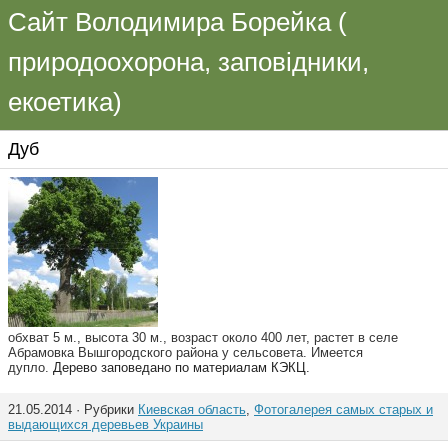
Сайт Володимира Борейка (
природоохорона, заповідники,
екоетика)
Дуб
обхват 5 м., высота 30 м., возраст около 400 лет, растет в селе
Абрамовка Вышгородского района у сельсовета. Имеется
дупло.
Дерево заповедано по материалам КЭКЦ.
21.05.2014 · Рубрики
Киевская область
,
Фотогалерея самых старых и
выдающихся деревьев Украины