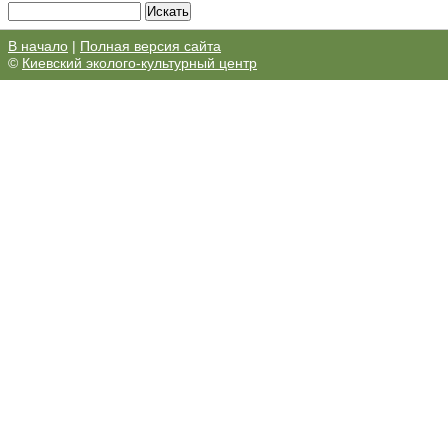
В начало
|
Полная версия сайта
©
Киевский эколого-культурный центр