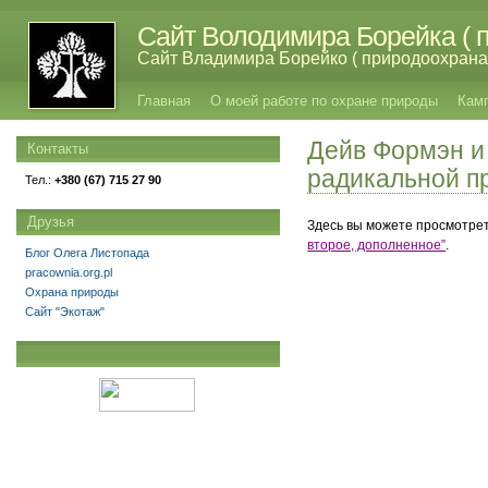
Сайт Володимира Борейка ( п
Сайт Владимира Борейко ( природоохрана,
Главная
О моей работе по охране природы
Кам
Дейв Формэн и 
Контакты
радикальной п
Тел.:
+380 (67) 715 27 90
Друзья
Здесь вы можете просмотрет
второе, дополненное”
.
Блог Олега Листопада
pracownia.org.pl
Охрана природы
Сайт "Экотаж"