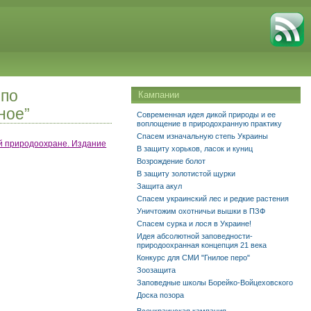
 по
Кампании
ное”
Современная идея дикой природы и ее
воплощение в природохранную практику
Спасем изначальную степь Украины
ой природоохране. Издание
В защиту хорьков, ласок и куниц
Возрождение болот
В защиту золотистой щурки
Защита акул
Спасем украинский лес и редкие растения
Уничтожим охотничьи вышки в ПЗФ
Спасем сурка и лося в Украине!
Идея абсолютной заповедности-
природоохранная концепция 21 века
Конкурс для СМИ "Гнилое перо"
Зоозащита
Заповедные школы Борейко-Войцеховского
Доска позора