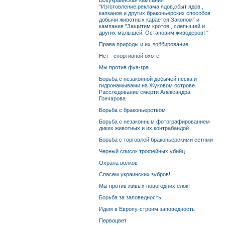
Всеукраинская кампания
“Изготовление,реклама ядов,сбыт ядов ,
капканов и других браконьерских способов
добычи животных карается Законом” и
кампания "Защитим кротов , слепышей и
других малышей. Остановим живодеров! "
Права природы и их лоббирование
Нет - спортивной охоте!
Мы против фуа-гра
Борьба с незаконной добычей песка и
гидронамывами на Жуковом острове.
Расследование смерти Александра
Гончарова
Борьба с браконьерством
Борьба с незаконным фотографированием
диких животных и их контрабандой
Борьба с торговлей браконьерскими сетями
Черный список трофейных убийц
Охрана волков
Спасем украинских зубров!
Мы против живых новогодних елок!
Борьба за заповедность
Идем в Европу-строим заповедность
Первоцвет