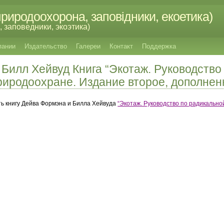
риродоохорона, заповідники, екоетика)
 заповедники, экоэтика)
пании
Издательство
Галереи
Контакт
Поддержка
Билл Хейвуд Книга “Экотаж. Руководство
риродоохране. Издание второе, дополнен
ь книгу Дейва Формэна и Билла Хейвуда
“Экотаж. Руководство по радикальн