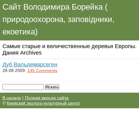
Сайт Володимира Борейка (
природоохорона, заповідники,
екоетика)
Самые старые и величественные деревья Европы.
Дания Archives
Дуб Вальдемарсеген
28.08.2009.
145 Comments
В начало
|
Полная версия сайта
©
Киевский эколого-культурный центр