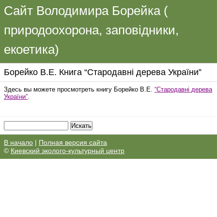
Сайт Володимира Борейка (
природоохорона, заповідники,
екоетика)
Борейко В.Е. Книга “Стародавні дерева України”
Здесь вы можете просмотреть книгу Борейко В.Е.
“Стародавні дерева
України”
.
В начало
|
Полная версия сайта
©
Киевский эколого-культурный центр