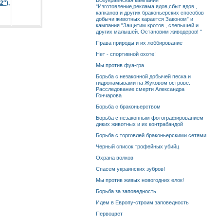
Всеукраинская кампания
″),
“Изготовление,реклама ядов,сбыт ядов ,
капканов и других браконьерских способов
добычи животных карается Законом” и
кампания "Защитим кротов , слепышей и
других малышей. Остановим живодеров! "
Права природы и их лоббирование
Нет - спортивной охоте!
Мы против фуа-гра
Борьба с незаконной добычей песка и
гидронамывами на Жуковом острове.
Расследование смерти Александра
Гончарова
Борьба с браконьерством
Борьба с незаконным фотографированием
диких животных и их контрабандой
Борьба с торговлей браконьерскими сетями
Черный список трофейных убийц
Охрана волков
Спасем украинских зубров!
Мы против живых новогодних елок!
Борьба за заповедность
Идем в Европу-строим заповедность
Первоцвет