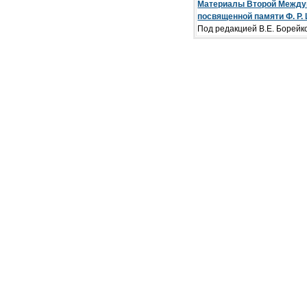
Материалы Второй Междун
посвященной памяти Ф. Р
Под редакцией В.Е. Борейк