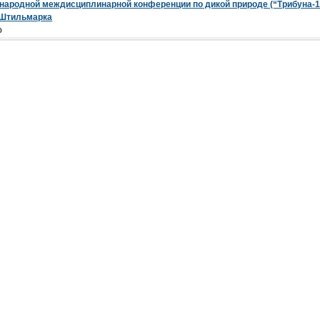
ародной междисциплинарной конференции по дикой природе (“Трибуна-12
. Штильмарка
о