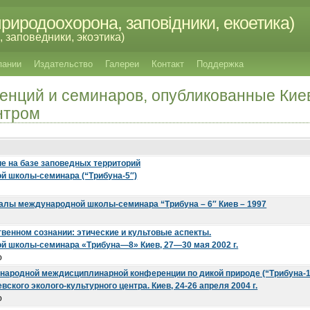
риродоохорона, заповідники, екоетика)
 заповедники, экоэтика)
пании
Издательство
Галереи
Контакт
Поддержка
енций и семинаров, опубликованные Киев
нтром
е на базе заповедных теppитоpий
 школы-семинаpа (“Тpибуна-5″)
алы международной школы-семинара “Трибуна – 6″ Киев – 1997
венном сознании: этические и культовые аспекты.
 школы-семинара «Трибуна—8» Киев, 27—30 мая 2002 г.
о
ародной междисциплинарной конференции по дикой природе (“Трибуна-1
ского эколого-культурного центра. Киев, 24-26 апреля 2004 г.
о