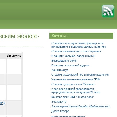
ским эколого-
Кампании
Современная идея дикой природы и ее
воплощение в природохранную практику
Спасем изначальную степь Украины
zip-архив
В защиту хорьков, ласок и куниц
Возрождение болот
В защиту золотистой щурки
Защита акул
Спасем украинский лес и редкие растения
Уничтожим охотничьи вышки в ПЗФ
Спасем сурка и лося в Украине!
Идея абсолютной заповедности-
природоохранная концепция 21 века
Конкурс для СМИ "Гнилое перо"
Зоозащита
0″),
Заповедные школы Борейко-Войцеховского
Доска позора