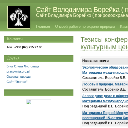
Сайт Володимира Борейка ( п
Сайт Владимира Борейко ( природоохрана,
Главная
О моей работе по охране природы
Кам
Тезисы конфер
Контакты
культурным це
Тел.:
+380 (67) 715 27 90
Друзья
Название книги
Блог Олега Листопада
Экологическое обpазовани
pracownia.org.pl
Матеpиалы междунаpодной
Охрана природы
Cоставитель: Борейко В.Е.
Сайт "Экотаж"
Любовь к природе. Матери
Cоставитель: Борейко В.Е.
Заповедное дело в общест
Материалы международной
Под редакцией В.Е. Борейк
Материалы Первой Междун
посвященной 15-летию Киев
Под редакцией В.Е. Борейк