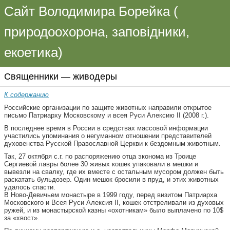
Сайт Володимира Борейка (
природоохорона, заповідники,
екоетика)
Священники — живодеры
К содержанию
Российские организации по защите животных направили открытое
письмо Патриарху Московскому и всея Руси Алексию II (2008 г.).
В последнее время в России в средствах массовой информации
участились упоминания о негуманном отношении представителей
духовенства Русской Православной Церкви к бездомным животным.
Так, 27 октября с.г. по распоряжению отца эконома из Троице
Сергиевой лавры более 30 живых кошек упаковали в мешки и
вывезли на свалку, где их вместе с остальным мусором должен быть
раскатать бульдозер. Один мешок бросили в пруд, и этих животных
удалось спасти.
В Ново-Девичьем монастыре в 1999 году, перед визитом Патриарха
Московского и Всея Руси Алексия II, кошек отстреливали из духовых
ружей, и из монастырской казны «охотникам» было выплачено по 10$
за «хвост».