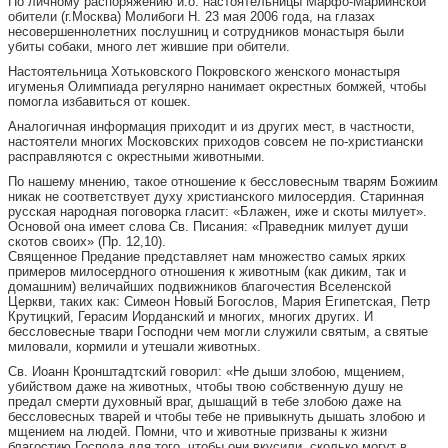
По личному распоряжению и.о. настоятельницы Марфо-Мариинской
обители (г.Москва) Молибоги Н. 23 мая 2006 года, на глазах
несовершеннолетних послушниц и сотрудников монастыря были
убиты собаки, много лет жившие при обители.
Настоятельница Хотьковского Покровского женского монастыря
игуменья Олимпиада регулярно нанимает окрестных бомжей, чтобы
помогла избавиться от кошек.
Аналогичная информация приходит и из других мест, в частности,
настоятели многих Московских приходов совсем не по-христиански
расправляются с окрестными животными.
По нашему мнению, такое отношение к бессловесным тварям Божиим
никак не соответствует духу христианского милосердия. Старинная
русская народная поговорка гласит: «Блажен, иже и скоты милует».
Основой она имеет слова Св. Писания: «Праведник милует души
скотов своих» (Пр. 12,10).
Священное Предание представляет нам множество самых ярких
примеров милосердного отношения к животным (как диким, так и
домашним) величайших подвижников благочестия Вселенской
Церкви, таких как: Симеон Новый Богослов, Мария Египетская, Петр
Крутицкий, Герасим Иорданский и многих, многих других. И
бессловесные твари Господни чем могли служили святым, а святые
миловали, кормили и утешали животных.
Св. Иоанн Кронштадтский говорил: «Не дыши злобою, мщением,
убийством даже на животных, чтобы твою собственную душу не
предал смерти духовный враг, дышащий в тебе злобою даже на
бессловесных тварей и чтобы тебе не привыкнуть дышать злобою и
мщением на людей. Помни, что и животные призваны к жизни
благостию Господа для того, чтобы они вкусили, сколько могут в