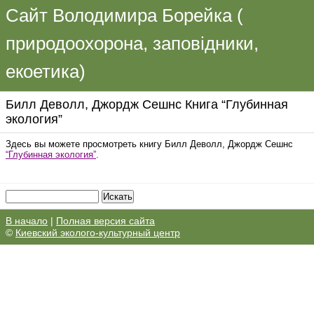
Сайт Володимира Борейка (
природоохорона, заповідники,
екоетика)
Билл Деволл, Джордж Сешнс Книга “Глубинная
экология”
Здесь вы можете просмотреть книгу Билл Деволл, Джордж Сешнс
“Глубинная экология”
.
В начало
|
Полная версия сайта
©
Киевский эколого-культурный центр