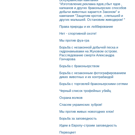
Всеукраинская кампания
“Изготовление,реклама ядов,сбыт ядов ,
капканов и других браконьерских способов
добычи животных карается Законом” и
кампания "Защитим кротов , слепышей и
других малышей. Остановим живодеров! "
Права природы и их лоббирование
Нет - спортивной охоте!
Мы против фуа-гра
Борьба с незаконной добычей песка и
гидронамывами на Жуковом острове.
Расследование смерти Александра
Гончарова
Борьба с браконьерством
Борьба с незаконным фотографированием
диких животных и их контрабандой
Борьба с торговлей браконьерскими сетями
Черный список трофейных убийц
Охрана волков
Спасем украинских зубров!
Мы против живых новогодних елок!
Борьба за заповедность
Идем в Европу-строим заповедность
Первоцвет