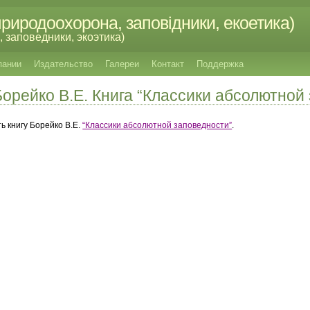
риродоохорона, заповідники, екоетика)
 заповедники, экоэтика)
пании
Издательство
Галереи
Контакт
Поддержка
Боpейко В.Е. Книга “Классики абсолютной
ь книгу Боpейко В.Е.
“Классики абсолютной заповедности”
.