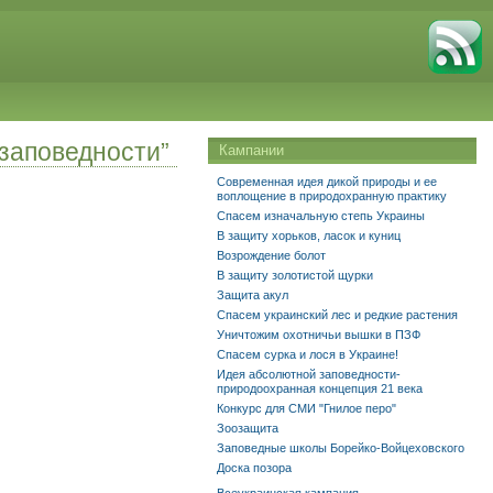
 заповедности”
Кампании
Современная идея дикой природы и ее
воплощение в природохранную практику
Спасем изначальную степь Украины
В защиту хорьков, ласок и куниц
Возрождение болот
В защиту золотистой щурки
Защита акул
Спасем украинский лес и редкие растения
Уничтожим охотничьи вышки в ПЗФ
Спасем сурка и лося в Украине!
Идея абсолютной заповедности-
природоохранная концепция 21 века
Конкурс для СМИ "Гнилое перо"
Зоозащита
Заповедные школы Борейко-Войцеховского
Доска позора