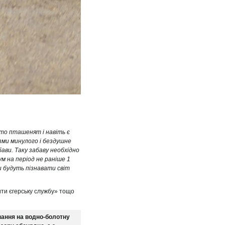
ато пташенят і навіть є
зми минулого і бездушне
ави. Таку забаву необхідно
ум на період не раніше 1
и будуть пізнавати світ
ити єгерську службу» тощо
вання на водно-болотну