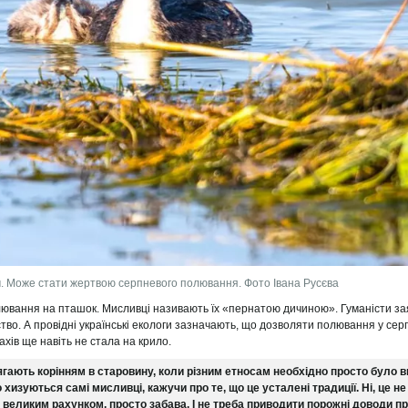
м. Може стати жертвою серпневого полювання. Фото Івана Русєва
олювання на пташок. Мисливці називають їх «пернатою дичиною». Гуманісти за
тво. А провідні українські екологи зазначають, що дозволяти полювання у серп
хів ще навіть не стала на крило.
гають корінням в старовину, коли різним етносам необхідно просто було 
хизуються самі мисливці, кажучи про те, що це усталені традиції. Ні, це не
а великим рахунком, просто забава. І не треба приводити порожні доводи про