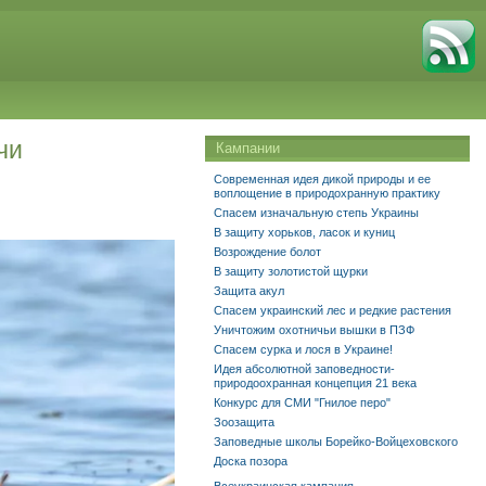
чи
Кампании
Современная идея дикой природы и ее
воплощение в природохранную практику
Спасем изначальную степь Украины
В защиту хорьков, ласок и куниц
Возрождение болот
В защиту золотистой щурки
Защита акул
Спасем украинский лес и редкие растения
Уничтожим охотничьи вышки в ПЗФ
Спасем сурка и лося в Украине!
Идея абсолютной заповедности-
природоохранная концепция 21 века
Конкурс для СМИ "Гнилое перо"
Зоозащита
Заповедные школы Борейко-Войцеховского
Доска позора