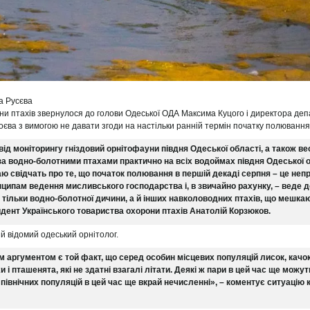
а Русєва
ни птахів звернулося до голови Одеської ОДА Максима Куцого і директора деп
оєва з вимогою не давати згоди на настільки ранній термін початку полювання 
ід моніторингу гніздовий орнітофауни півдня Одеської області, а також ве
за водно-болотними птахами практично на всіх водоймах півдня Одеської о
ю свідчать про те, що початок полювання в першій декаді серпня – це неп
инципам ведення мисливського господарства і, в звичайно рахунку, – веде 
е тільки водно-болотної дичини, а й інших навколоводних птахів, що мешкаю
дент Українського товариства охорони птахів Анатолій Корзюков.
й відомий одеський орнітолог.
 аргументом є той факт, що серед особин місцевих популяцій лисок, качо
 і пташенята, які не здатні взагалі літати. Деякі ж пари в цей час ще можу
 північних популяцій в цей час ще вкрай нечисленні», – коментує ситуацію 