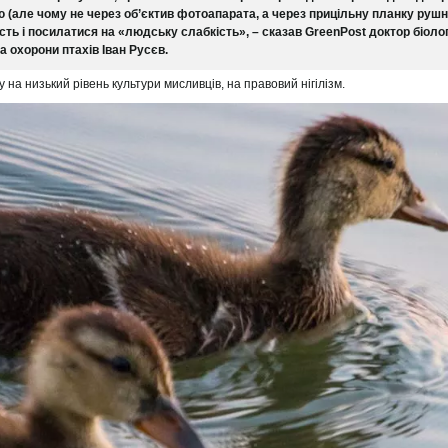
 (але чому не через об’єктив фотоапарата, а через прицільну планку рушни
ть і посилатися на «людську слабкість», – сказав GreenPost доктор біолог
а охорони птахів Іван Русєв.
у на низький рівень культури мисливців, на правовий нігілізм.