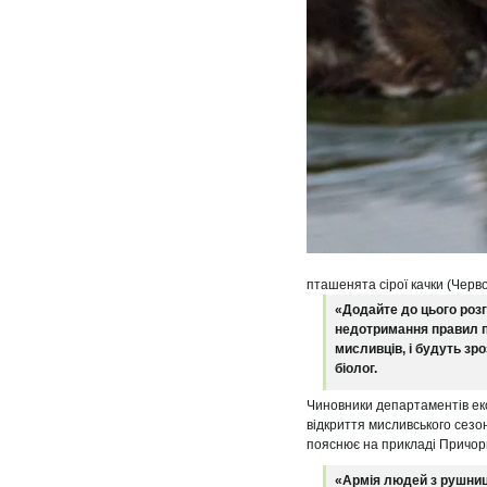
пташенята сірої качки (Черво
«Додайте до цього роз
недотримання правил по
мисливців, і будуть зр
біолог.
Чиновники департаментів еко
відкриття мисливського сезон
пояснює на прикладі Причорно
«Армія людей з рушниця