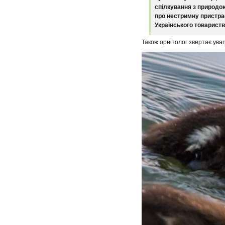
спілкування з природою
про нестримну пристрас
Українського товариств
Також орнітолог звертає уваг