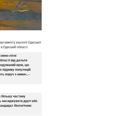
артаменту екології Одеської
в Одеській області
сняно-літні
бласті від дельти
родуманий крок, що
до підриву популяцій
ть поруч з ними», –
к більшу частину
ть насиджувати другі або
кандидат біологічних