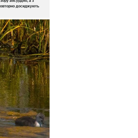
 зору абсурдно, а з
 повторно досиджують