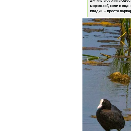
дичину в серпні в Одес
моральної, коли в вод
кладки, – просто варва