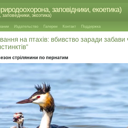
риродоохорона, заповідники, екоетика)
 заповедники, экоэтика)
пании
Издательство
Галереи
Контакт
Поддержка
ання на птахів: вбивство заради забави 
стинктів”
 сезон стрілянини по пернатим