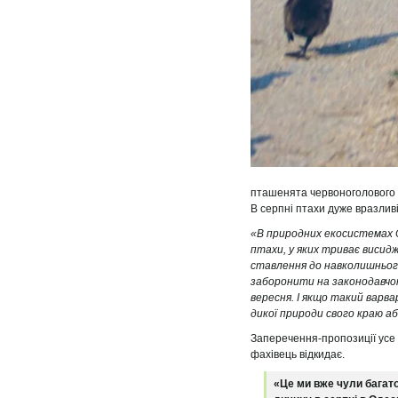
пташенята червоноголового 
В серпні птахи дуже вразливі
«В природних екосистемах О
птахи, у яких триває висид
ставлення до навколишнього
заборонити на законодавчому
вересня. І якщо такий варв
дикої природи свого краю аб
Заперечення-пропозиції усе
фахівець відкидає.
«Це ми вже чули багат