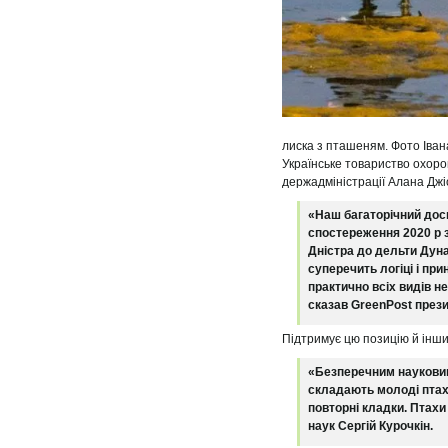
лиска з пташеням. Фото Іван
Українське товариство охоро
держадміністрації Алана Джі
«Наш багаторічний досв
спостереження 2020 р 
Дністра до дельти Дуна
суперечить логіці і пр
практично всіх видів н
сказав GreenPost прези
Підтримує цю позицію й інши
«Безперечним науковим
складають молоді птахи
повторні кладки. Птахи
наук Сергій Курочкін.