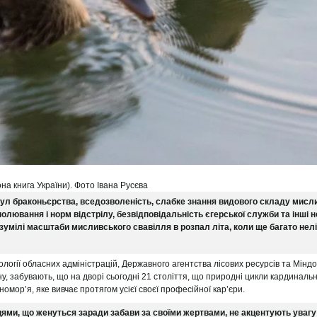
на книга України). Фото Івана Русєва
гул браконьєрства, вседозволеність, слабке знання видового складу мисли
лювання і норм відстрілу, безвідповідальність єгерської служби та інші н
озумілі масштаби мисливського свавілля в розпал літа, коли ще багато нелі
логії обласних адміністрацій, Державного агентства лісових ресурсів та Мінд
у, забувають, що на дворі сьогодні 21 століття, що природні цикли кардиналь
мор’я, яке вивчає протягом усієї своєї професійної кар’єри.
ми, що женуться заради забави за своїми жертвами, не акцентують увагу 