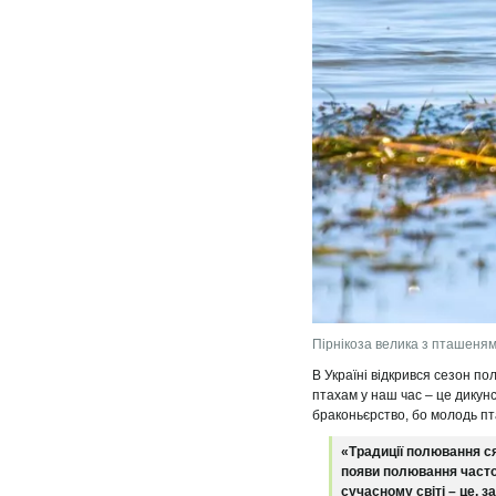
Пірнікоза велика з пташеня
В Україні відкрився сезон п
птахам у наш час – це дикунс
браконьєрство, бо молодь пта
«Традиції полювання ся
появи полювання часто 
сучасному світі – це, з