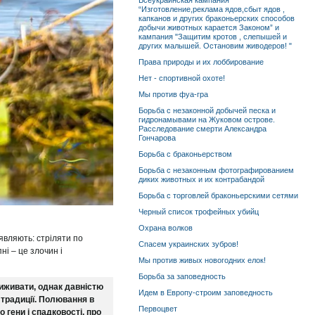
Всеукраинская кампания
“Изготовление,реклама ядов,сбыт ядов ,
капканов и других браконьерских способов
добычи животных карается Законом” и
кампания "Защитим кротов , слепышей и
других малышей. Остановим живодеров! "
Права природы и их лоббирование
Нет - спортивной охоте!
Мы против фуа-гра
Борьба с незаконной добычей песка и
гидронамывами на Жуковом острове.
Расследование смерти Александра
Гончарова
Борьба с браконьерством
Борьба с незаконным фотографированием
диких животных и их контрабандой
Борьба с торговлей браконьерскими сетями
Черный список трофейных убийц
Охрана волков
являють: стріляти по
Спасем украинских зубров!
ні – це злочин і
Мы против живых новогодних елок!
Борьба за заповедность
виживати, однак давністю
Идем в Европу-строим заповедность
 традиції. Полювання в
Первоцвет
 гени і спадковості, про