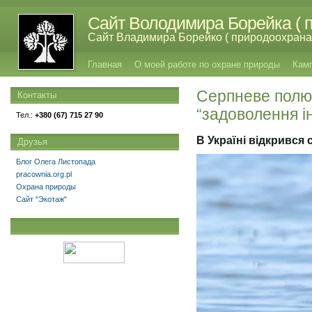
Сайт Володимира Борейка ( п
Сайт Владимира Борейко ( природоохрана,
Главная
О моей работе по охране природы
Кам
Серпневе полюв
Контакты
“задоволення ін
Тел.:
+380 (67) 715 27 90
В Україні відкрився
Друзья
Блог Олега Листопада
pracownia.org.pl
Охрана природы
Сайт "Экотаж"