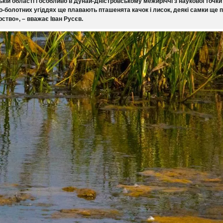
ькій області і особливо в Дунай-Дністровському межиріччі з наукової точки
но-болотних угіддях ще плавають пташенята качок і лисок, деякі самки ще
рство», – вважає Іван Русєв.