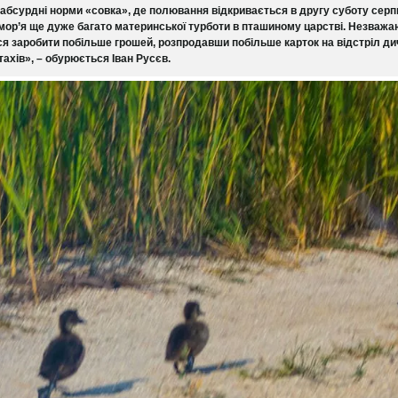
абсурдні норми «совка», де полювання відкривається в другу суботу серпн
мор’я ще дуже багато материнської турботи в пташиному царстві. Незважа
я заробити побільше грошей, розпродавши побільше карток на відстріл ди
тахів», – обурюється Іван Русєв.