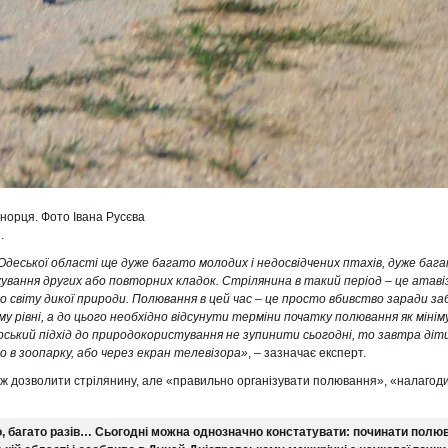
норця. Фото Івана Русєва
.
деської області ще дуже багато молодих і недосвідчених птахів, дуже баг
жування других або повторних кладок. Стрілянина в такий період – це атаві
 світу дикої природи. Полювання в цей час – це просто вбивство заради заб
 рівні, а до цього необхідно відсунути терміни початку полювання як мінім
арський підхід до природокористування не зупинити сьогодні, то завтра діт
о в зоопарку, або через екран телевізора»
, – зазначає експерт.
 ж дозволити стрілянину, але «правильно організувати полювання», «налагод
о, багато разів… Сьогодні можна однозначно констатувати: починати полю