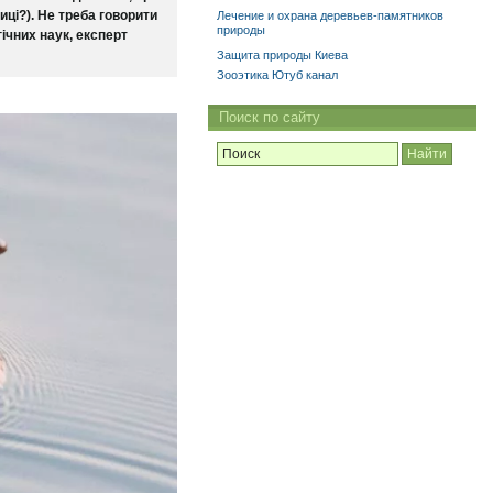
ці?). Не треба говорити
Лечение и охрана деревьев-памятников
природы
ічних наук, експерт
Защита природы Киева
Зооэтика Ютуб канал
Поиск по сайту