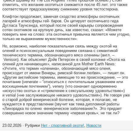
Трейси Шрайер из The Los Angeles Times прошлой осенью.) Стоит
отметить, что желание охотиться снижается после 45 лет. это также
соответствует предсказуемому снижению уровня тестостерона.
Клифтон продолжает, замечая сходство атмосферы охотничьих
лагерей и атмосферы гей- баров. Он цитирует охотничьего гида
Дугласа Таунсенда, который после своей карьеры сопровождения
сотен охотников на крупную дичь, как известно, сказал: «Можете
поверить мне на слово: эта охотничья привычка является чем угодно,
только не выражением мужественности».
Но, возможно, наиболее показательная связь между охотой на
оленей и психосексуальным поведением связана с семантикой
технического термина, обозначающего мясо оленины (англ. –
Venison). Как объясняет Дэйв Петерсен в своей колонке «Охота на
оленей для начинающих», написанной для Mother Earth News:
«Учтите, что термин «оленина», обозначающий мясо оленя,
происходит от имени Венеры, римской богини любви», — пишет он.
«Другие английские термины, имеющие то же происхождение, — это
почитание (venerate – “относиться с почтительным уважением или
восхищенным почтением”), venery (что означает одновременно
«искусство охоты» и «стремление к сексуальному удовольствию»)
и venial («не заслуживающее никакого удовольствия»). Не говоря уже
о старой доброй венерической болезни, которая, я полагаю, не
нуждается в представлении (звучит как тема дипломной работы
«Лихорадка по оленю -венерическое заболевание?». Это придает
совершенно новое значение термину «первая кровь», не так ли?
23.02.2026 · Рубрики
Нет - спортивной охоте!
,
Новости