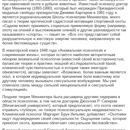
при навязчивой охоте и добыче животных. Известный психиатр доктор
Карл Меннингер (1893-1990), который был награжден Президентской
медалью свободы президентом Джимми Картером в 1981 году и
является родоначальником Школы психиатрии Меннингера, много
писал о теории эротической садистской мотивации спортивной охоты.
«Садизм может принимать социально приемлемую форму (например,
охоту на оленей и выслеживание оленей) и другие разновидности так
называемого «спорта», — пишет он. «Все это представляет собой
разрушительную и жестокую энергию человека, направленную на
более беспомощных существ».
В новаторской книге 1948 года «Аномальная психология и
современная жизнь», которая остается наиболее авторитетным
обзором аномальной психологии (известной своей всесторонностью,
балансом теории и практики, мощной исследовательской базой,
клинической чувствительностью и которая также ежегодно
обновляется), авторы заявляют: «Возможно, более важным является
опыт, в котором индивидуальное причинение боли животному или
другому человеку вызывало сексуальное возбуждение. Мы уже
отмечали связь между сильной эмоциональной и сексуальной
стимуляцией».
Позднее теория Меннингера была расширена другими лидерами в
области психологии, в том числе доктором Джоэлом Р. Сапером
(Мичиганский университет), который предполагает, что охота «может
отражать глубокую, но тонкую психосексуальную неадекватность».
Клинический психолог Маргарет Брук-Уильямс добавляет: «Охотники
ищут подтверждения своей сексуальности. Ощущение силы, которое
приносит охота, временно облегчает сексуальное беспокойство».