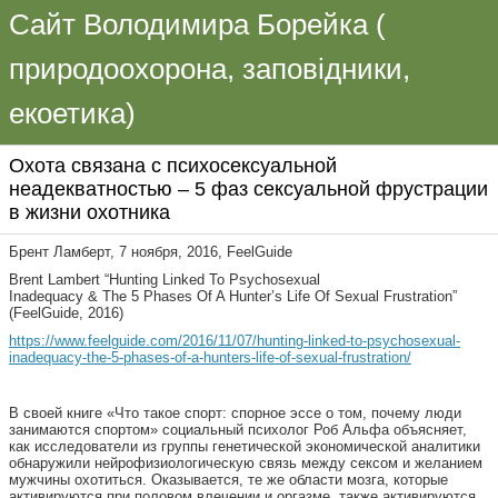
Сайт Володимира Борейка (
природоохорона, заповідники,
екоетика)
Охота связана с психосексуальной
неадекватностью – 5 фаз сексуальной фрустрации
в жизни охотника
Брент Ламберт, 7 ноября, 2016, FeelGuide
Brent Lambert “Hunting Linked To Psychosexual
Inadequacy & The 5 Phases Of A Hunter’s Life Of Sexual Frustration”
(FeelGuide, 2016)
https://www.feelguide.com/2016/11/07/hunting-linked-to-psychosexual-
inadequacy-the-5-phases-of-a-hunters-life-of-sexual-frustration/
В своей книге «Что такое спорт: спорное эссе о том, почему люди
занимаются спортом» социальный психолог Роб Альфа объясняет,
как исследователи из группы генетической экономической аналитики
обнаружили нейрофизиологическую связь между сексом и желанием
мужчины охотиться. Оказывается, те же области мозга, которые
активируются при половом влечении и оргазме, также активируются