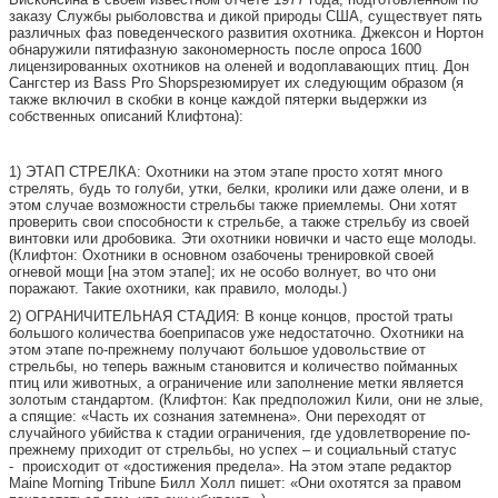
заказу Службы рыболовства и дикой природы США, существует пять
различных фаз поведенческого развития охотника. Джексон и Нортон
обнаружили пятифазную закономерность после опроса 1600
лицензированных охотников на оленей и водоплавающих птиц. Дон
Сангстер из Bass Pro Shopsрезюмирует их следующим образом (я
также включил в скобки в конце каждой пятерки выдержки из
собственных описаний Клифтона):
1) ЭТАП СТРЕЛКА: Охотники на этом этапе просто хотят много
стрелять, будь то голуби, утки, белки, кролики или даже олени, и в
этом случае возможности стрельбы также приемлемы. Они хотят
проверить свои способности к стрельбе, а также стрельбу из своей
винтовки или дробовика. Эти охотники новички и часто еще молоды.
(Клифтон: Охотники в основном озабочены тренировкой своей
огневой мощи [на этом этапе]; их не особо волнует, во что они
поражают. Такие охотники, как правило, молоды.)
2) ОГРАНИЧИТЕЛЬНАЯ СТАДИЯ: В конце концов, простой траты
большого количества боеприпасов уже недостаточно. Охотники на
этом этапе по-прежнему получают большое удовольствие от
стрельбы, но теперь важным становится и количество пойманных
птиц или животных, а ограничение или заполнение метки является
золотым стандартом. (Клифтон: Как предположил Кили, они не злые,
а спящие: «Часть их сознания затемнена». Они переходят от
случайного убийства к стадии ограничения, где удовлетворение по-
прежнему приходит от стрельбы, но успех – и социальный статус
- происходит от «достижения предела». На этом этапе редактор
Maine Morning Tribune Билл Холл пишет: «Они охотятся за правом