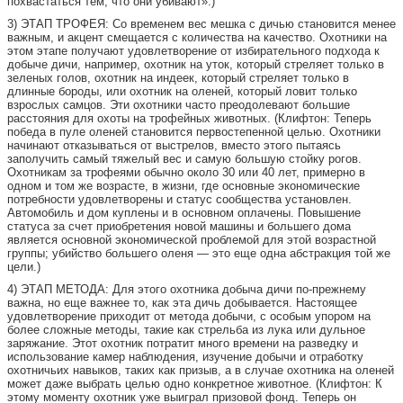
похвастаться тем, что они убивают».)
3) ЭТАП ТРОФЕЯ: Со временем вес мешка с дичью становится менее
важным, и акцент смещается с количества на качество. Охотники на
этом этапе получают удовлетворение от избирательного подхода к
добыче дичи, например, охотник на уток, который стреляет только в
зеленых голов, охотник на индеек, который стреляет только в
длинные бороды, или охотник на оленей, который ловит только
взрослых самцов. Эти охотники часто преодолевают большие
расстояния для охоты на трофейных животных. (Клифтон: Теперь
победа в пуле оленей становится первостепенной целью. Охотники
начинают отказываться от выстрелов, вместо этого пытаясь
заполучить самый тяжелый вес и самую большую стойку рогов.
Охотникам за трофеями обычно около 30 или 40 лет, примерно в
одном и том же возрасте, в жизни, где основные экономические
потребности удовлетворены и статус сообщества установлен.
Автомобиль и дом куплены и в основном оплачены. Повышение
статуса за счет приобретения новой машины и большего дома
является основной экономической проблемой для этой возрастной
группы; убийство большего оленя — это еще одна абстракция той же
цели.)
4) ЭТАП МЕТОДА: Для этого охотника добыча дичи по-прежнему
важна, но еще важнее то, как эта дичь добывается. Настоящее
удовлетворение приходит от метода добычи, с особым упором на
более сложные методы, такие как стрельба из лука или дульное
заряжание. Этот охотник потратит много времени на разведку и
использование камер наблюдения, изучение добычи и отработку
охотничьих навыков, таких как призыв, а в случае охотника на оленей
может даже выбрать целью одно конкретное животное. (Клифтон: К
этому моменту охотник уже выиграл призовой фонд. Теперь он