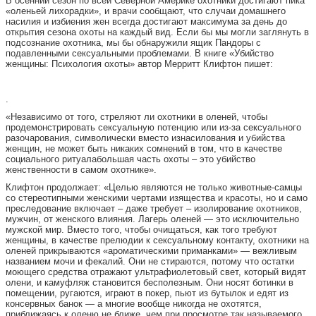
В осенний сезон по всей Северной Америке охотники достигают пика
«оленьей лихорадки», и врачи сообщают, что случаи домашнего
насилия и избиения жен всегда достигают максимума за день до
открытия сезона охоты на каждый вид. Если бы мы могли заглянуть в
подсознание охотника, мы бы обнаружили ящик Пандоры с
подавленными сексуальными проблемами. В книге «Убийство
женщины: Психология охоты» автор Мерритт Клифтон пишет:
.
«Независимо от того, стреляют ли охотники в оленей, чтобы
продемонстрировать сексуальную потенцию или из-за сексуального
разочарования, символически вместо изнасилования и убийства
женщин, не может быть никаких сомнений в том, что в качестве
социального ритуалабольшая часть охоты – это убийство
женственности в самом охотнике».
Клифтон продолжает: «Целью являются не только животные-самцы
со стереотипными женскими чертами изящества и красоты, но и само
преследование включает – даже требует – изолирование охотников,
мужчин, от женского влияния. Лагерь оленей — это исключительно
мужской мир. Вместо того, чтобы очищаться, как того требуют
женщины, в качестве прелюдии к сексуальному контакту, охотники на
оленей прикрываются «ароматическими приманками» — вежливым
названием мочи и фекалий. Они не стираются, потому что остатки
моющего средства отражают ультрафиолетовый свет, который видят
олени, и камуфляж становится бесполезным. Они носят ботинки в
помещении, ругаются, играют в покер, пьют из бутылок и едят из
консервных банок — а многие вообще никогда не охотятся,
приближаясь к оленю не ближе, чем при просмотре так называемого