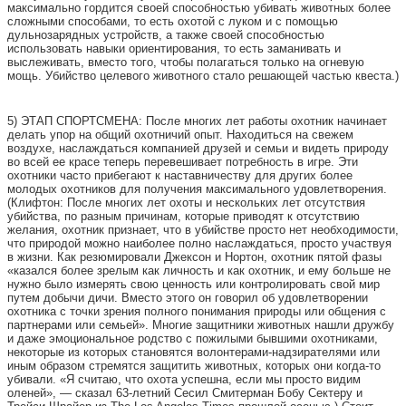
максимально гордится своей способностью убивать животных более
сложными способами, то есть охотой с луком и с помощью
дульнозарядных устройств, а также своей способностью
использовать навыки ориентирования, то есть заманивать и
выслеживать, вместо того, чтобы полагаться только на огневую
мощь. Убийство целевого животного стало решающей частью квеста.)
5) ЭТАП СПОРТСМЕНА: После многих лет работы охотник начинает
делать упор на общий охотничий опыт. Находиться на свежем
воздухе, наслаждаться компанией друзей и семьи и видеть природу
во всей ее красе теперь перевешивает потребность в игре. Эти
охотники часто прибегают к наставничеству для других более
молодых охотников для получения максимального удовлетворения.
(Клифтон: После многих лет охоты и нескольких лет отсутствия
убийства, по разным причинам, которые приводят к отсутствию
желания, охотник признает, что в убийстве просто нет необходимости,
что природой можно наиболее полно наслаждаться, просто участвуя
в жизни. Как резюмировали Джексон и Нортон, охотник пятой фазы
«казался более зрелым как личность и как охотник, и ему больше не
нужно было измерять свою ценность или контролировать свой мир
путем добычи дичи. Вместо этого он говорил об удовлетворении
охотника с точки зрения полного понимания природы или общения с
партнерами или семьей». Многие защитники животных нашли дружбу
и даже эмоциональное родство с пожилыми бывшими охотниками,
некоторые из которых становятся волонтерами-надзирателями или
иным образом стремятся защитить животных, которых они когда-то
убивали. «Я считаю, что охота успешна, если мы просто видим
оленей», — сказал 63-летний Сесил Смитерман Бобу Сектеру и