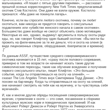
мальчишника. «Я пошел с пятью другими парнями», — рассказал
прошлой осенью корреспонденту New York Times предполагаемый
охотник Стив Костелло. Они даже не взяли оружие. Костелло
признался: «Мы даже не покинули лагерь».
Конечно, если вы спросите любого охотника, почему он любит
охотиться, вам никогда не придется говорить о сексуальных
подавлениях или «убийстве женского начала в самом охотнике».
Большинство даже вообще не смогут объяснить свою мотивацию.
Некоторые из них, однако, выдвинут аргументы в пользу охоты ради
еды, но, как говорит Клифтону один бывший охотник: «Вы могли бы
прожить на филе-миньоне за те же деньги, что и охота на оленя (в
виде лицензионных сборов, оборудования, боеприпасов и времени).
.]”
По данным ASSF, путешествие среднего североамериканского
охотника начинается в 15 лет, «сразу после полового созревания,
примерно в том же возрасте он начинает искать такие другие
символические переходы, такие как обучение вождению и получение
первого сексуального опыта», пишет Клифтон. «Это большое
событие, когда ты отправляешься на охоту на оленей», —
сказал The Los Angeles Times внук Смитермана Тодд Деннис. «Это
похоже на бар-мицву. Когда ты отправляешься на охоту на оленей,
они начинают смотреть на тебя как на мужчину, и ты чувствуешь себя
мужчиной».
И, как и многие другие обряды посвящения североамериканских
мужчин, стремление к охоте — это семя, посаженное в сборнике
культурных мужских норм и поведенческих присвоений. И как
объясняют Роберт Джексон и Роберт Нортон из Университета
Висконсина в своем известном отчете 1977 года, подготовленном по