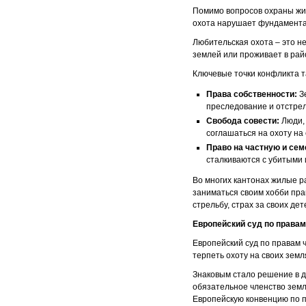
Помимо вопросов охраны жив
охота нарушает фундаментал
Любительская охота – это не
землей или проживает в райо
Ключевые точки конфликта т
Права собственности:
З
преследование и отстре
Свобода совести:
Люди,
соглашаться на охоту на
Право на частную и сем
сталкиваются с убитыми
Во многих кантонах жилые р
заниматься своим хобби пра
стрельбу, страх за своих де
Европейский суд по правам
Европейский суд по правам 
терпеть охоту на своих земл
Знаковым стало решение в де
обязательное членство земл
Европейскую конвенцию по пр