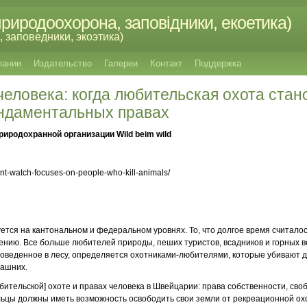
риродоохорона, заповідники, екоетика)
 заповедники, экоэтика)
пании
Издательство
Галереи
Контакт
Поддержка
человека: когда любительская охота стан
ндаментальных правах
иродохранной организации Wild beim wild
unt-watch-focuses-on-people-who-kill-animals/
ется на кантональном и федеральном уровнях. То, что долгое время считал
ению. Все больше любителей природы, пеших туристов, всадников и горных 
проведенное в лесу, определяется охотниками-любителями, которые убивают д
машних.
бительской] охоте и правах человека в Швейцарии: права собственности, сво
ьцы должны иметь возможность освободить свои земли от рекреационной ох