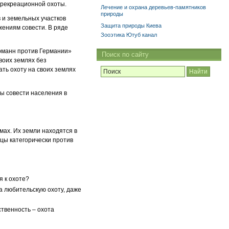
 рекреационной охоты.
Лечение и охрана деревьев-памятников
природы
 и земельных участков
Защита природы Киева
жениям совести. В ряде
Зооэтика Ютуб канал
ррманн против Германии»
Поиск по сайту
своих землях без
ать охоту на своих землях
ы совести населения в
мах. Их земли находятся в
цы категорически против
я к охоте?
на любительскую охоту, даже
ственность – охота