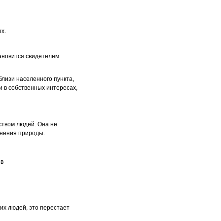
х.
тановится свидетелем
лизи населенного пункта,
и в собственных интересах,
ством людей. Она не
анения природы.
ов
их людей, это перестает