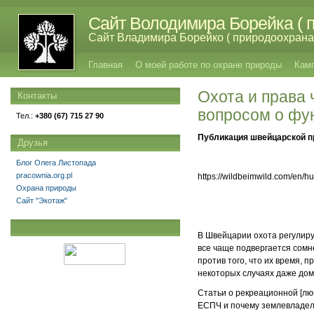
Сайт Володимира Борейка ( п
Сайт Владимира Борейко ( природоохрана,
Главная
О моей работе по охране природы
Кам
Охота и права 
Контакты
вопросом о фу
Тел.:
+380 (67) 715 27 90
Публикация швейцарской пр
Друзья
Блог Олега Листопада
pracownia.org.pl
https://wildbeimwild.com/en/h
Охрана природы
Сайт "Экотаж"
В Швейцарии охота регулиру
все чаще подвергается сомн
против того, что их время, 
некоторых случаях даже до
Статьи о рекреационной [лю
ЕСПЧ и почему землевладел