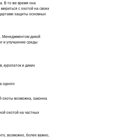
. В то же время она
мириться с охотой на своих
ндартами защиты основных
да. Менеджментом дикой
нг и улучшение среды
, куропаток и диких
а одного
й охоты возможна, законна
ной охотой на частных
что, возможно, более важно,