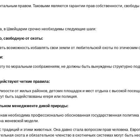
тальным правом. Таковыми являются гарантии прав собственности, свободы
ка, в Швейцарии срочно необходимы следующие шаги:
, свободную от охоты:
ть возможность избавлять свои земли от любительской охоты по этическим
и:
хоту по моральным соображениям, не должны быть вынуждены структурно под
действуют четкие правила:
лизости от жилых районов, детских площадок и мест отдыха с высокой посе
ут быть задействованы егеря или полиция.
льном менеджменте дикой природы:
 нам необходима профессионально обоснованная государственная политика
на женевской модели.
ос традиций и этики животных. Она давно стала вопросом прав человека. Евр
ительная охота и обязательное членство в охотничьих системах могут быть н