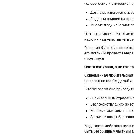
человеческие и этические п
Дети сталкиваются с из
Люди, вышедшие на прогу
Многие люди избегают ле
Это затрагивает не только в
насилия над животными в св
Решение было бы относитель
его могли бы провести егер
отсутствует.
Охота как хобби, а не как 
Современная любительская 
является ни необходимой д
В то же время она приводит 
Значительным страдания
Беспокойству диких живо
Конфликтам с землевлад
Загрязнению от боеприпа
Когда какое-либо занятие в
быть безобидным частным д