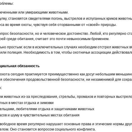
роблемы:
увеченными или умирающими животными.
лку, становятся свидетелями погонь, выстрелов и испуганных криков животны
са во время охоты, чувствуя себя оторванными от «своей» природы.
опрос безопасности, но и человеческое достоинство. Любой, кто регулярно с
оей среде обитания, считает это почти невыносимым бременем.
но простым: если в исключительных случаях необходим отстрел животных вб
я или полиция. Необходимость в том, чтобы охотничьи ассоциации действовал
социальная обязанность
охота сегодня практикуется преимущественно как досуг небольшим меньшин
ля обеспечения продовольственной безопасности, ни незаменимой для сохр
к:
м животных из-за преследования, стрельбы, промахов и повторных выстрел
тных в местах отдыха и зимовки
ельцами, любителями отдыха и защитниками животных
сов и шуму в чувствительных местах обитания
 свободное время регулярно нарушает основные права и этические нормы друг
елом. Оно становится вопросом социального конфликта.