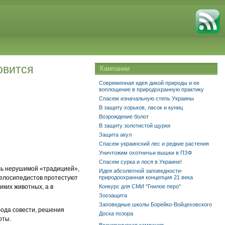
овится
Кампании
Современная идея дикой природы и ее
воплощение в природохранную практику
Спасем изначальную степь Украины
В защиту хорьков, ласок и куниц
Возрождение болот
В защиту золотистой щурки
Защита акул
Спасем украинский лес и редкие растения
Уничтожим охотничьи вышки в ПЗФ
Спасем сурка и лося в Украине!
ось нерушимой «традицией»,
Идея абсолютной заповедности-
велосипедистов протестуют
природоохранная концепция 21 века
иких животных, а в
Конкурс для СМИ "Гнилое перо"
Зоозащита
Заповедные школы Борейко-Войцеховского
бода совести, решения
Доска позора
оты.