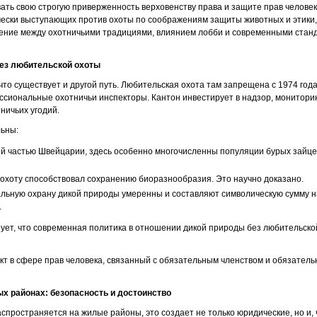
ть свою строгую приверженность верховенству права и защите прав человека
чески выступающих против охоты по соображениям защиты животных и этики, 
жение между охотничьими традициями, влиянием лобби и современными ста
ез любительской охоты
что существует и другой путь. Любительская охота там запрещена с 1974 го
сиональные охотничьи инспекторы. Кантон инвестирует в надзор, монитори
тничьих угодий.
льны:
й частью Швейцарии, здесь особенно многочисленны популяции бурых зайцев
охоту способствовал сохранению биоразнообразия. Это научно доказано.
льную охрану дикой природы умеренны и составляют символическую сумму н
.
ет, что современная политика в отношении дикой природы без любительско
кт в сфере прав человека, связанный с обязательным членством и обязатель
х районах: безопасность и достоинство
спространяется на жилые районы, это создает не только юридические, но и, 