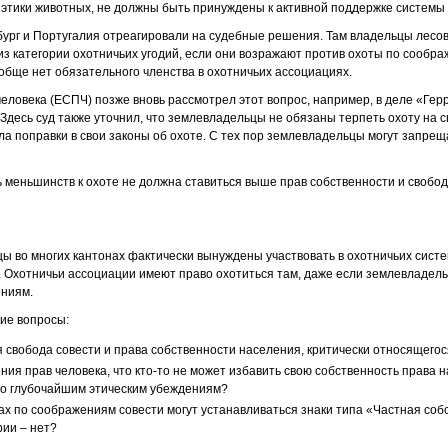
этики животных, не должны быть принуждены к активной поддержке системы
ург и Португалия отреагировали на судебные решения. Там владельцы лесов
из категории охотничьих угодий, если они возражают против охоты по сообра
ообще нет обязательного членства в охотничьих ассоциациях.
человека (ЕСПЧ) позже вновь рассмотрел этот вопрос, например, в деле «Ге
. Здесь суд также уточнил, что землевладельцы не обязаны терпеть охоту на 
ла поправки в свои законы об охоте. С тех пор землевладельцы могут запрещ
.
 меньшинств к охоте не должна ставиться выше прав собственности и свобод
 во многих кантонах фактически вынуждены участвовать в охотничьих систе
. Охотничьи ассоциации имеют право охотиться там, даже если землевладель
ениям.
кие вопросы:
 свобода совести и права собственности населения, критически относящегос
ния прав человека, что кто-то не может избавить свою собственность права 
его глубочайшим этическим убеждениям?
ах по соображениям совести могут устанавливаться знаки типа «Частная соб
рии – нет?