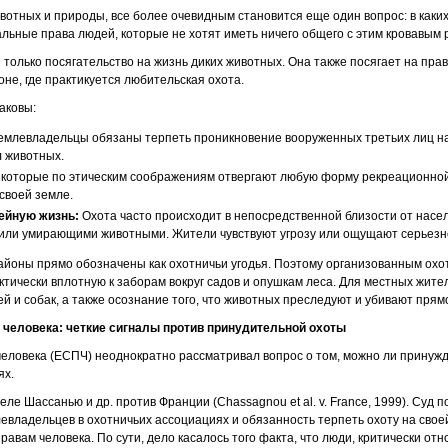
отных и природы, все более очевидным становится еще один вопрос: в каки
ьные права людей, которые не хотят иметь ничего общего с этим кровавым
 только посягательство на жизнь диких животных. Она также посягает на прав
не, где практикуется любительская охота.
аковы:
емлевладельцы обязаны терпеть проникновение вооруженных третьих лиц на
л животных.
 которые по этическим соображениям отвергают любую форму рекреационно
 своей земле.
ейную жизнь:
Охота часто происходит в непосредственной близости от насе
 или умирающими животными. Жители чувствуют угрозу или ощущают серьезн
айоны прямо обозначены как охотничьи угодья. Поэтому организованным ох
ктически вплотную к заборам вокруг садов и опушкам леса. Для местных жите
тей и собак, а также осознание того, что животных преследуют и убивают прямо
 человека: четкие сигналы против принудительной охоты
человека (ЕСПЧ) неоднократно рассматривал вопрос о том, можно ли принуж
ях.
ле Шассанью и др. против Франции (Chassagnou et al. v. France, 1999). Суд п
евладельцев в охотничьих ассоциациях и обязанность терпеть охоту на свое
авам человека. По сути, дело касалось того факта, что люди, критически отн