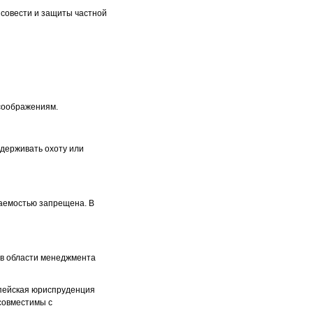
 совести и защиты частной
 соображениям.
держивать охоту или
щаемостью запрещена. В
 в области менеджмента
опейская юриспруденция
есовместимы с