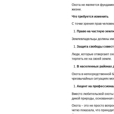
Охота не является фундамен
жизни.
Что требуется изменить
С точки зрения прав челове
Право на частную землю
Землевладельцы должны име
Защита свободы совест
Люди, которые отвергают о
терпеть ее на своей земле.
В населенных районах 
Охота в непосредственной б
чрезвычайных ситуациях мог
Акцент на профессиона
Вместо любительской охоты
дикой природы, основанная 
Охота – это не просто вопр
четко показала, что принуд