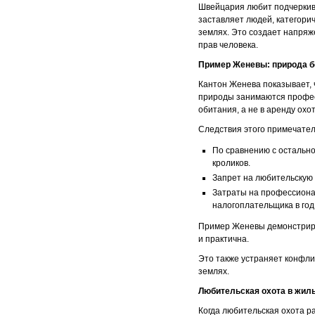
Швейцария любит подчеркива
заставляет людей, категори
землях. Это создает напря
прав человека.
Пример Женевы: природа б
Кантон Женева показывает, 
природы занимаются профес
обитания, а не в аренду охо
Следствия этого примечате
По сравнению с остально
кроликов.
Запрет на любительскую 
Затраты на профессиона
налогоплательщика в год
Пример Женевы демонстриру
и практична.
Это также устраняет конфли
землях.
Любительская охота в жилы
Когда любительская охота ра