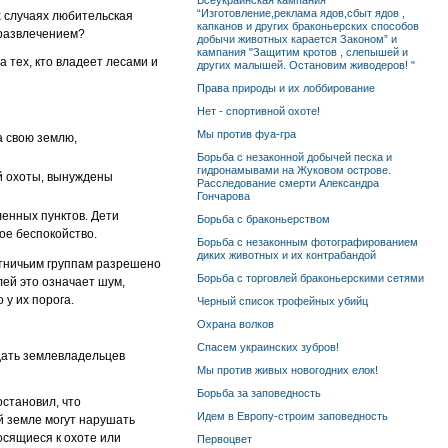
Всеукраинская кампания
“Изготовление,реклама ядов,сбыт ядов ,
х случаях любительская
капканов и других браконьерских способов
 развлечением?
добычи животных карается Законом” и
кампания "Защитим кротов , слепышей и
а тех, кто владеет лесами и
других малышей. Остановим живодеров! "
Права природы и их лоббирование
Нет - спортивной охоте!
Мы против фуа-гра
 свою землю,
Борьба с незаконной добычей песка и
гидронамывами на Жуковом острове.
й охоты, вынуждены
Расследование смерти Александра
Гончарова
ленных пунктов. Дети
Борьба с браконьерством
ое беспокойство.
Борьба с незаконным фотографированием
диких животных и их контрабандой
отничьим группам разрешено
Борьба с торговлей браконьерскими сетями
лей это означает шум,
 у их порога.
Черный список трофейных убийц
Охрана волков
Спасем украинских зубров!
дать землевладельцев
Мы против живых новогодних елок!
Борьба за заповедность
остановил, что
Идем в Европу-строим заповедность
й земле могут нарушать
осящиеся к охоте или
Первоцвет