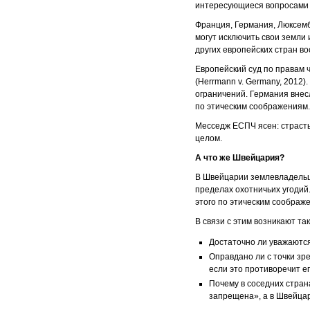
интересующиеся вопросами 
Франция, Германия, Люксемб
могут исключить свои земли 
других европейских стран в
Европейский суд по правам 
(Herrmann v. Germany, 2012)
ограничений. Германия внес
по этическим соображениям
Месседж ЕСПЧ ясен: страсть
целом.
А что же Швейцария?
В Швейцарии землевладельцы
пределах охотничьих угодий
этого по этическим соображ
В связи с этим возникают та
Достаточно ли уважаются
Оправдано ли с точки зре
если это противоречит 
Почему в соседних стран
запрещена», а в Швейца