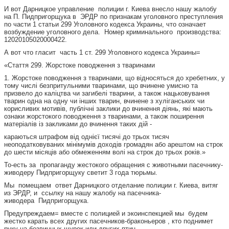
И вот Дарницкое управление полиции г. Киева внесло нашу жалобу
на П. Пидпригорщука в ЭРДР по признакам уголовного преступления
по части 1 статьи 299 Уголовного кодекса Украины, что означает
возбуждение уголовного дела. Номер криминального производства:
12020105020000422.
А вот что гласит часть 1 ст. 299 Уголовного кодекса Украины=
«Стаття 299. Жорстоке поводження з тваринами
1. Жорстоке поводження з тваринами, що відносяться до хребетних, у
тому числі безпритульними тваринами, що вчинене умисно та
призвело до каліцтва чи загибелі тварини, а також нацьковування
тварин одна на одну чи інших тварин, вчинене з хуліганських чи
корисливих мотивів, публічні заклики до вчинення діянь, які мають
ознаки жорстокого поводження з тваринами, а також поширення
матеріалів із закликами до вчинення таких дій -
караються штрафом від однієї тисячі до трьох тисяч
неоподатковуваних мінімумів доходів громадян або арештом на строк
до шести місяців або обмеженням волі на строк до трьох років.»
То-есть за пропаганду жестокого обращения с животными пасечнику-
живодеру Пидпригорщуку светит 3 года тюрьмы.
Мы помещаем ответ Дарницкого отделание полиции г. Киева, витяг
из ЭРДР, и ссылку на нашу жалобу на пасечника-
живодера Пидпригорщука.
Предупреждаем= вместе с полицией и экоинспекцией мы будем
жестко карать всех других пасечников-браконьеров , кто поднимет
руку на безвинных щурок или других птиц.