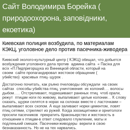
Сайт Володимира Борейка (
природоохорона, заповідники,
екоетика)
Киевская полиция возбудила, по материалам
КЭКЦ, уголовное дело против пасечника-живодера
Киевский эколого-культурный центр ( КЭКЦ) обещал, что добьется
возбуждения уголовного дела против админа сайта « Пасіка для
всіх «П.Пидпригорщука из Винницкой области, который на
своем сайте пропагандировал жестокое обращение (
убийство) красивых птиц- щурок .
Достаточно почитать, как ръяно пчеловоды обсуждали на своих
сайтах способы убийства птиц, уничтожения их колоний…. волосы
дыбом….. Отстреливают, подвешивают раненых птиц чтоб орали,
режут птицам ноги по живому, выпаливают целые колонии… К слову
сказать, щурки селятся в норах на склонах вместе с ласточками –
выпаливают всех скопом. А еще заливают норки цементом, ловят
птиц сетями, стреляют из ружей. Когда зоозищитники и орнитологи
просили пасечников прекратить браконьерство и жестокость в
отношении к птицам-в ответ следовало глумление, маты и
подленький смешок. Пасечники-живодеры верили в свою
безнаказанность. Но не на тех нарвались.