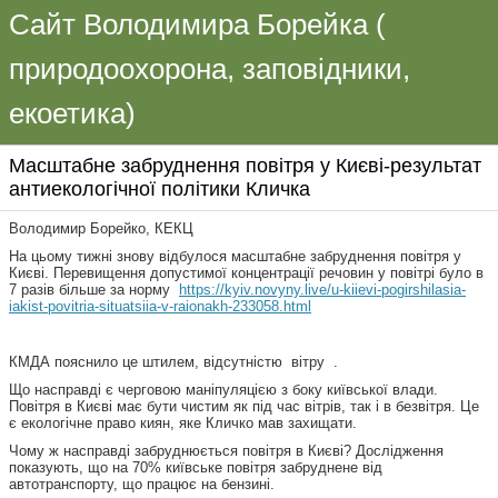
Сайт Володимира Борейка (
природоохорона, заповідники,
екоетика)
Масштабне забруднення повітря у Києві-результат
антиекологічної політики Кличка
Володимир Борейко, КЕКЦ
На цьому тижні знову відбулося масштабне забруднення повітря у
Києві. Перевищення допустимої концентрації речовин у повітрі було в
7 разів більше за норму
https://kyiv.novyny.live/u-kiievi-pogirshilasia-
iakist-povitria-situatsiia-v-raionakh-233058.html
КМДА пояснило це штилем, відсутністю вітру .
Що насправді є черговою маніпуляцією з боку київської влади.
Повітря в Києві має бути чистим як під час вітрів, так і в безвітря. Це
є екологічне право киян, яке Кличко мав захищати.
Чому ж насправді забруднюється повітря в Києві? Дослідження
показують, що на 70% київське повітря забруднене від
автотранспорту, що працює на бензині.