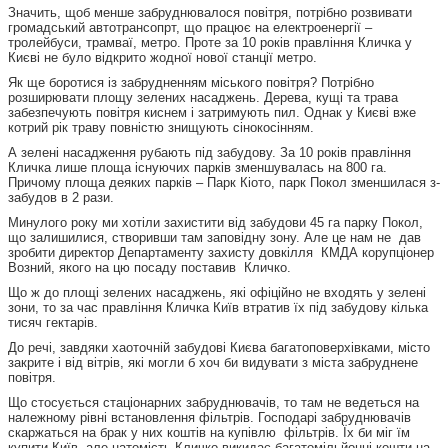
Значить, щоб менше забруднювалося повітря, потрібно розвивати
громадський автотрансопрт, що працює на електроенергії –
тролейбуси, трамваї, метро. Проте за 10 років правління Кличка у
Києві не було відкрито жодної нової станції метро.
Як ще боротися із забрудненням міського повітря? Потрібно
розширювати площу зелених насаджень. Дерева, кущі та трава
забезпечують повітря киснем і затримують пил. Однак у Києві вже
котрий рік траву повністю знищують сінокосінням.
А зелені насадження рубають під забудову. За 10 років правління
Кличка лише площа існуючих парків зменшувалась на 800 га.
Причому площа деяких парків – Парк Кіото, парк Покол зменшилася з-
забудов в 2 рази.
Минулого року ми хотіли захистити від забудови 45 га парку Покол,
що залишилися, створивши там заповідну зону. Але це нам не дав
зробити директор Департаменту захисту довкілля КМДА корупціонер
Возний, якого на цю посаду поставив Кличко.
Що ж до площі зелених насаджень, які офіційно не входять у зелені
зони, то за час правління Кличка Київ втратив їх під забудову кілька
тисяч гектарів.
До речі, завдяки хаоточній забудові Києва багатоповерхівками, місто
закрите і від вітрів, які могли б хоч би видувати з міста забруднене
повітря.
Що стосується стаціонарних забруднювачів, то там не ведеться на
належному рівні встановлення фільтрів. Господарі забруднювачів
скаржаться на брак у них коштів на купівлю фільтрів. Їх би міг їм
купити Київ, але натомість Кличко викидає багатомільйонні кошти на