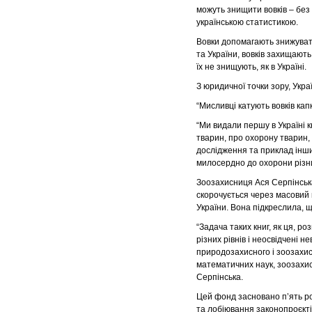
можуть знищити вовків – без
українською статистикою.
Вовки допомагають знижувати 
та України, вовків захищають
їх не знищують, як в Україні.
З юридичної точки зору, Укр
“Мисливці катують вовків капк
“Ми видали першу в Україні к
тварин, про охорону тварин, 
дослідження та приклад інши
милосердно до охорони різних
Зоозахисниця Ася Серпінська 
скорочується через масовий 
України. Вона підкреслила, 
“Задача таких книг, як ця, р
різних рівнів і неосвідчені 
природозахисного і зоозахис
математичних наук, зоозахисн
Серпінська.
Цей фонд засновано п’ять ро
та лобіювання законопроєкті