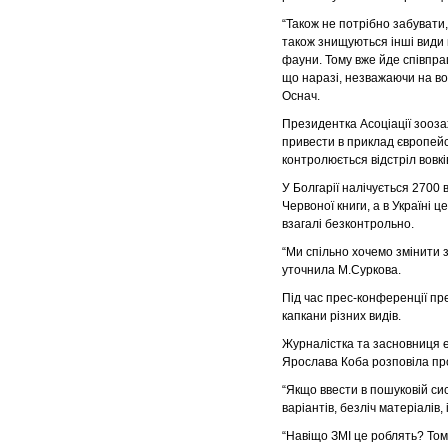
“Також не потрібно забувати,
також знищуються інші види 
фауни. Тому вже йде співпра
що наразі, незважаючи на во
Оснач.
Президентка Асоціації зоозах
привести в приклад європейсь
контролюється відстріл вовкі
У Болгарії налічується 2700 во
Червоної книги, а в Україні 
взагалі безконтрольно.
“Ми спільно хочемо змінити з
уточнила М.Суркова.
Під час прес-конференції пр
капкани різних видів.
Журналістка та засновниця е
Ярослава Коба розповіла про
“Якщо ввести в пошуковій сист
варіантів, безліч матеріалів,
“Навіщо ЗМІ це роблять? Том