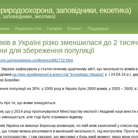
риродоохорона, заповідники, екоетика)
 заповедники, экоэтика)
пании
Издательство
Галереи
Контакт
Поддержка
ків в Україні різко зменшилася до 2 тисяч
іни для збереження популяції
ax.com.ua/news/press-conference/982732.html
країни зафіксувала у статистичному щорічному звіті, що чисельність вовків в 
відомив
на прес-конференції в агентстві “Інтерфакс-Україна”
у ( 24.04.24 р.) ди
ир Борейко.
ння популяції на 30%: у 2000 році в Україні було 2800 вовків, у 2005 – 2600, в 
ь про те, що вовки знищуються.
 що у 2014 році пропонувалося Міністерству екології і Академії наук внести в
о зменшується, але тоді було отримано відмову.
ів Україна не виконує Бернську конвенцію, по якій вовк занесений у список п
що тільки можна регулювати в маленькій чисельності, під контролем. Проте в У
е господарство, і там сказано, що мисливці у будь-який момент, якщо вони по