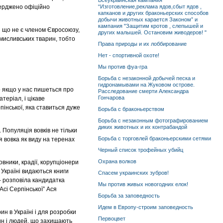
Всеукраинская кампания
верджено офіційно
“Изготовление,реклама ядов,сбыт ядов ,
капканов и других браконьерских способов
добычи животных карается Законом” и
кампания "Защитим кротов , слепышей и
ки що не є членом Євросоюзу,
других малышей. Остановим живодеров! "
 мисливських тварин, тобто
Права природы и их лоббирование
Нет - спортивной охоте!
Мы против фуа-гра
Борьба с незаконной добычей песка и
гидронамывами на Жуковом острове.
бо якщо у нас пишеться про
Расследование смерти Александра
Гончарова
теріал, і цікаве
пінської, яка ставиться дуже
Борьба с браконьерством
Борьба с незаконным фотографированием
диких животных и их контрабандой
. Популяція вовків не тільки
Борьба с торговлей браконьерскими сетями
я вовка як виду на теренах
Черный список трофейных убийц
Охрана волков
овники, крадії, корупціонери
в Україні видаються книги
Спасем украинских зубров!
– розповіла кандидатка
Мы против живых новогодних елок!
Асі Серпінської” Ася
Борьба за заповедность
Идем в Европу-строим заповедность
н в Україні і для розробки
Первоцвет
ин і людей, що захищають