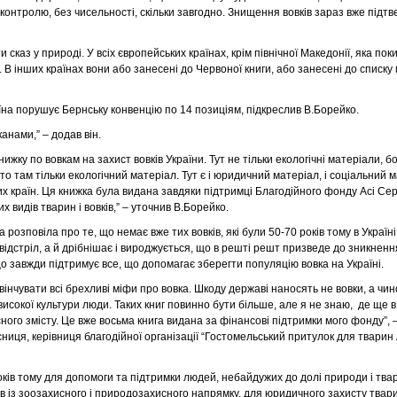
 контролю, без чисельності, скільки завгодно. Знищення вовків зараз вже підт
сказ у природі. У всіх європейських країнах, крім північної Македонії, яка по
. В інших країнах вони або занесені до Червоної книги, або занесені до списку
аїна порушує Бернську конвенцію по 14 позиціям, підкреслив В.Борейко.
анами,” – додав він.
нижку по вовкам на захист вовків України. Тут не тільки екологічні матеріали, 
то там тільки екологічний матеріал. Тут є і юридичний матеріал, і соціальний ма
х країн. Ця книжка була видана завдяки підтримці Благодійного фонду Асі Сер
 видів тварин і вовків,” – уточнив В.Борейко.
розповіла про те, що немає вже тих вовків, які були 50-70 років тому в Україні
відстріл, а й дрібнішає і вироджується, що в решті решт призведе до зникненн
що завжди підтримує все, що допомагає зберегти популяцію вовка на Україні.
озвінчувати всі брехливі міфи про вовка. Шкоду державі наносять не вовки, а чин
невисокої культури люди. Таких книг повинно бути більше, але я не знаю, де ще 
ного змісту. Це вже восьма книга видана за фінансові підтримки мого фонду”, 
иця, керівниця благодійної організації “Гостомельський притулок для тварин 
ків тому для допомоги та підтримки людей, небайдужих до долі природи і твари
в із зоозахисного і природозахисного напрямку, для юридичного захисту твар