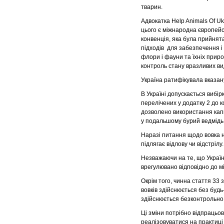
тварин.
Адвокатка Help Animals Of U
цього є міжнародна європейсь
конвенція, яка була прийнят
підходів для забезпечення і
флори і фауни та їхніх приро
контроль стану вразливих вид
Україна ратифікувала вказан
В Україні допускається вибір
перелічених у додатку 2 до к
дозволено використання капк
у подальшому бурий ведмідь 
Наразі питання щодо вовка н
підлягає відлову чи відстрілу.
Незважаючи на те, що Україн
врегулювано відповідно до 
Окрім того, чинна стаття 33 
вовків здійснюється без будь
здійснюється безконтрольно,
Ці зміни потрібно відпрацьо
реалізовуватися на практиці 