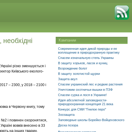
, необхідні
Кампании
Современная идея дикой природы и ее
воплощение в природохранную практику
Спасем изначальную степь Украины
В защиту хорьков, ласок и куниц
Україні різко зменшується і
Возрождение болот
ректор Київського еколого-
В защиту золотистой щурки
Защита акул
Спасем украинский лес и редкие растения
2017 – 2300, у 2018 – 2100 і
Уничтожим охотничьи вышки в ПЗФ
Спасем сурка и лося в Украине!
Идея абсолютной заповедности-
природоохранная концепция 21 века
овка в Червону книгу, тому
Конкурс для СМИ "Гнилое перо"
Зоозащита
ід №2 і повинен охоронятися,
Заповедные школы Борейко-Войцеховского
країні вовків внесено в 33
Доска позора
люють на інших тварин,