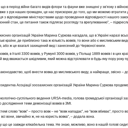
 що в період війни багато видів флори та фауни вже знищені у зв’язку з війною
вже з рук наших громадян, це нас прискорює до того, що ми можемо втратити 
ця з відповідними міністерствами щодо проведення відповідності нашого зако
єнний стан, це питання також підлягає розгляду та врегулюванню”, – підкрес
исних організацій України Марина Суркова нагадала, що в Україні наразі всього
кі країни, де приблизно така ж кількість вовків, то вони або є мисливським вид
в, або ж це взагалі захищений вид і занесений до Червоної книги.
вків, в Італії 3300 вовків, у Румунії 3000 вовків, у Польщі 1889 вовків і в цих кр
цей вид вважається шкідливим, який можна відстрілювати в будь-яку пору року п
аконодавство, щоб внести вовка до мисливського виду, а найкраще, звісно – до
езидентка Асоціації зоозахисних організацій України Марина Суркова продем
кологічно-суспільного ведення URSA-media, голова громадської організації з
 дослідження теми демонізації вовків в ЗМІ.
емі слово “вовк” – просто вовк – не “вовк нападає”, не “вовк вбиває”, просто в
 і всі вони, звичайно ж, не на користь вовка”, – додала вона.
у що це завжди клікабельна тема. Не знаю, можливо, воно в нашій голові сидит