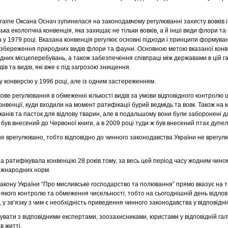
kraine Оксана Оснач зупинилася на законодавчому регулюванні захисту вовків 
ка екологічна конвенція, яка захищає не тільки вовків, а й інші види флори т
а у 1979 році. Вказана конвенція регулює основні підходи і принципи формув
 збереження природних видів флори та фауни. Основною метою вказаної конве
дних місцеперебувань, а також забезпечення співпраці між державами в цій гал
ів та видів, які вже є під загрозою знищення.
у конверсію у 1996 році, але із одним застереженням.
кове регулювання в обмеженні кількості видів за умови відповідного контролю 
онвенції, куди входили на момент ратифікації бурий ведмідь та вовк. Також на
анів та пасток для відлову тварин, але в подальшому вони були заборонені дл
був внесений до Червоної книги, а в 2009 році туди ж був внесений птах дупел
е врегулювано, тобто відповідно до чинного законодавства України не врегулю
а ратифікувала конвенцію 28 років тому, за весь цей період часу жодним чино
міжнародних норм.
закону України “Про мисливське господарство та полювання” прямо вказує на те
-якого контролю та обмеження чисельності, тобто на сьогоднішній день відлов т
 у зв’язку з чим є необхідність приведення чинного законодавства у відповідн
вувати з відповідними експертами, зоозахисниками, юристами у відповідній гал
в житті.