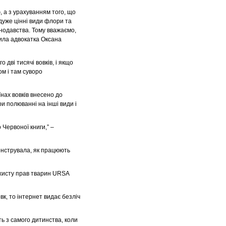
, а з урахуванням того, що
дуже цінні види флори та
нодавства. Тому вважаємо,
лила адвокатка Оксана
 дві тисячі вовків, і якщо
ом і там суворо
аїнах вовків внесено до
ри полюванні на інші види і
 Червоної книги,” –
онструвала, як працюють
ахисту прав тварин URSA
овк, то інтернет видає безліч
ь з самого дитинства, коли