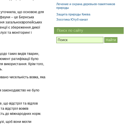
Лечение и охрана деревьев-памятников
природы
і уточнила, що основою для
Защита природы Киева
а фауни – це Бернська
Зооэтика Ютуб канал
ання загальноєвропейських
нції є збереження дикої
Поиск по сайту
узі та моніторинг і
щодо таких видів тварин,
 момент ратифікації було
я використання. Крім того,
ь.
вано чисельність вовка, яка
м законодавство не було
, що відстріл та відлов
а відстріл вовків
ість до міжнародних норм.
узі, щоб вони могли