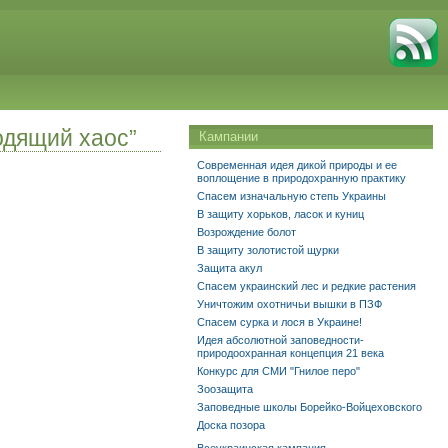
одящий хаос”
Кампании
Современная идея дикой природы и ее
воплощение в природохранную практику
Спасем изначальную степь Украины
В защиту хорьков, ласок и куниц
Возрождение болот
В защиту золотистой щурки
Защита акул
Спасем украинский лес и редкие растения
Уничтожим охотничьи вышки в ПЗФ
Спасем сурка и лося в Украине!
Идея абсолютной заповедности-
природоохранная концепция 21 века
Конкурс для СМИ "Гнилое перо"
Зоозащита
Заповедные школы Борейко-Войцеховского
Доска позора