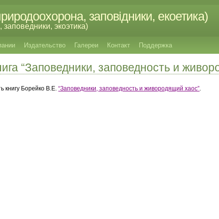
риродоохорона, заповідники, екоетика)
 заповедники, экоэтика)
пании
Издательство
Галереи
Контакт
Поддержка
нига “Заповедники, заповедность и живор
ь книгу Боpейко В.Е.
“Заповедники, заповедность и живородящий хаос”
.