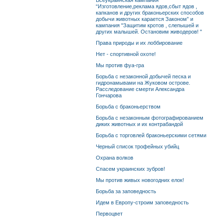
Всеукраинская кампания
“Изготовление,реклама ядов,сбыт ядов ,
капканов и других браконьерских способов
добычи животных карается Законом” и
кампания "Защитим кротов , слепышей и
других малышей. Остановим живодеров! "
Права природы и их лоббирование
Нет - спортивной охоте!
Мы против фуа-гра
Борьба с незаконной добычей песка и
гидронамывами на Жуковом острове.
Расследование смерти Александра
Гончарова
Борьба с браконьерством
Борьба с незаконным фотографированием
диких животных и их контрабандой
Борьба с торговлей браконьерскими сетями
Черный список трофейных убийц
Охрана волков
Спасем украинских зубров!
Мы против живых новогодних елок!
Борьба за заповедность
Идем в Европу-строим заповедность
Первоцвет